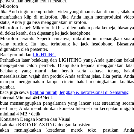
penyesuaian dengan lebih fleksibel.
Mikrofon
Jika Anda ingin memproduksi video yang dinamis dan dinamis, silakan
manfaatkan klip di mikrofon. Jika Anda ingin memproduksi video
statis, Anda juga bisa menggunakan mikrofon.
Mikrofon Lapel: Mikrofon ini bisa ditempatkan pada kemeja, biasanya
di dekat kerah, dan dipasang ke jack headphone.
Mikrofon terarah: Seperti namanya, mikrofon ini menangkap suara
yang runcing. Itu juga terhubung ke jack headphone. Biasanya
digunakan oleh presenter.
Background dan
LIGHTING
Perhatikan latar belakang dan LIGHTING yang Anda gunakan bakal
mengejutkan calon pembeli. Dianjurkan kepada menggunakan latar
belakang yang murni dan bersih serta cahaya terang bakal
merealisasikan wajah dan produk Anda terlihat jelas. Jika perlu, Anda
mampu menggunakan lampu cincin bakal meningkatkan kualitas
gambar.
baca juga sewa
lighting murah, lengkap & perofesional di Semarang
Internal Minimal 4MB/detik
buat mensanggupkan pengalaman yang lancar saat streaming secara
real time, Anda membutuhkan koneksi Internet dan kecepatan unggah
minimal 4 MB / detik.
Konsisten Dengan konten dan Visual
Lakukan BROADCASTING dengan konsisten
akan meningkatkan kesadaran merek toko, pastikan Anda