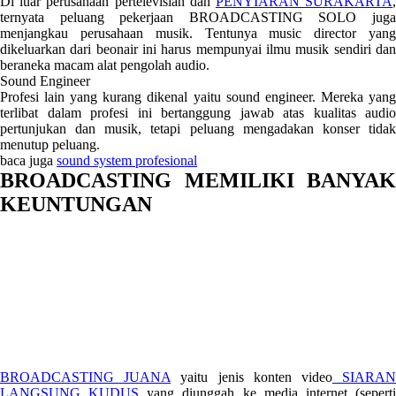
Di luar perusahaan pertelevisian dan
PENYIARAN SURAKARTA
ternyata peluang pekerjaan BROADCASTING SOLO juga
menjangkau perusahaan musik. Tentunya music director yang
dikeluarkan dari beonair ini harus mempunyai ilmu musik sendiri dan
beraneka macam alat pengolah audio.
Sound Engineer
Profesi lain yang kurang dikenal yaitu sound engineer. Mereka yang
terlibat dalam profesi ini bertanggung jawab atas kualitas audio
pertunjukan dan musik, tetapi peluang mengadakan konser tidak
menutup peluang.
baca juga
sound system profesional
BROADCASTING MEMILIKI BANYAK
KEUNTUNGAN
BROADCASTING JUANA
yaitu jenis konten video
SIARA
LANGSUNG KUDUS
yang diunggah ke media internet (sepert