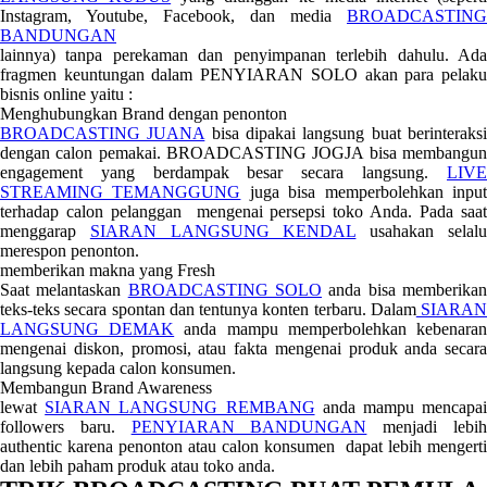
Instagram, Youtube, Facebook, dan media
BROADCASTING
BANDUNGAN
lainnya) tanpa perekaman dan penyimpanan terlebih dahulu. Ada
fragmen keuntungan dalam PENYIARAN SOLO akan para pelaku
bisnis online yaitu :
Menghubungkan Brand dengan penonton
BROADCASTING JUANA
bisa dipakai langsung buat berinteraks
dengan calon pemakai. BROADCASTING JOGJA bisa membangun
engagement yang berdampak besar secara langsung.
LIVE
STREAMING TEMANGGUNG
juga bisa memperbolehkan inpu
terhadap calon pelanggan mengenai persepsi toko Anda. Pada saat
menggarap
SIARAN LANGSUNG KENDAL
usahakan selal
merespon penonton.
memberikan makna yang Fresh
Saat melantaskan
BROADCASTING SOLO
anda bisa memberika
teks-teks secara spontan dan tentunya konten terbaru. Dalam
SIARAN
LANGSUNG DEMAK
anda mampu memperbolehkan kebenara
mengenai diskon, promosi, atau fakta mengenai produk anda secara
langsung kepada calon konsumen.
Membangun Brand Awareness
lewat
SIARAN LANGSUNG REMBANG
anda mampu mencapa
followers baru.
PENYIARAN BANDUNGAN
menjadi lebi
authentic karena penonton atau calon konsumen dapat lebih mengerti
dan lebih paham produk atau toko anda.