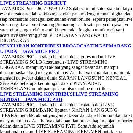
LIVE STREAMING BERIKUT
JAVA MICE Pro – 0857-9999-1272 Salah satu indikator siap tidaknya
event creator adalah setidaknya sudah paham dengan ranah digital dan
siap memenuhi berbagai kebutuhan event online, seperti perangkat live
streaming. Jasa live streaming Semarang salah satu penyedia jasa live
streaming yang sudah memiliki perangkat lengkap untuk melayani
acara live streaming anda. PERALATAN YANG WAJIB
DIGUNAKAN …
PENYIARAN KONTRIBUSI BROADCASTING SEMARANG
UTARA – JAVA MICE PRO
JAVA MICE PRO – Dalam hal diseminasi goresan dan LIVE
STREAMING SOLO keterangan / LIVE STREAMING
UNGARAN mempunyai akibat yang sangat besar dan mampu
disebarluaskan bagi masyarakat luas. Ada banyak cara dan cara untuk
menjadi penyebar dalam dunia SIARAN LANGSUNG KENDAL.
Serta Ada beberapa keuntungan dalam PENYIARAN
TEMBALANG untuk para pelaku bisnis online dan trik …
LIVE STREAMING KONTRIBUSI LIVE STREAMING
KENDAL – JAVA MICE PRO
JAVA MICE PRO – Dalam hal diseminasi catatan dan LIVE
STREAMING REMBANG liputan / SIARAN LANGSUNG
JEPARA memiliki akibat yang amat besar dan dapat Diumumkan buat
masyarakat luas. Ada banyak tahapan dan proses bagi menjadi reporter
dalam dunia LIVE STREAMING PATI. Serta Ada sejumlah
keuntungan dalam LIVE STREAMING KEBUMEN untuk para