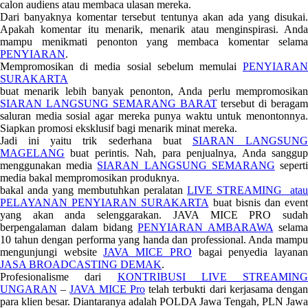
calon audiens atau membaca ulasan mereka.
Dari banyaknya komentar tersebut tentunya akan ada yang disukai.
Apakah komentar itu menarik, menarik atau menginspirasi. Anda
mampu menikmati penonton yang membaca komentar selama
PENYIARAN
.
Mempromosikan di media sosial sebelum memulai
PENYIARAN
SURAKARTA
buat menarik lebih banyak penonton, Anda perlu mempromosikan
SIARAN LANGSUNG SEMARANG BARAT
tersebut di beragam
saluran media sosial agar mereka punya waktu untuk menontonnya.
Siapkan promosi eksklusif bagi menarik minat mereka.
Jadi ini yaitu trik sederhana buat
SIARAN LANGSUN
MAGELANG
buat perintis. Nah, para penjualnya, Anda sanggup
menggunakan media
SIARAN LANGSUNG SEMARANG
sepert
media bakal mempromosikan produknya.
bakal anda yang membutuhkan peralatan
LIVE STREAMING atau
PELAYANAN PENYIARAN SURAKARTA
buat bisnis dan even
yang akan anda selenggarakan. JAVA MICE PRO sudah
berpengalaman dalam bidang
PENYIARAN AMBARAWA
selam
10 tahun dengan performa yang handa dan professional. Anda mampu
mengunjungi website
JAVA MICE PRO
bagai penyedia layana
JASA BROADCASTING DEMAK
.
Profesionalisme dari
KONTRIBUSI LIVE STREAMING
UNGARAN
–
JAVA MICE Pro
telah terbukti dari kerjasama denga
para klien besar. Diantaranya adalah POLDA Jawa Tengah, PLN Jawa