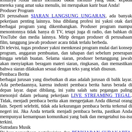
mereka yang amat suka menulis, ini merupakan karir buat Anda!
Produser Program
Di perusahaan
SIARAN LANGSUNG UNGARAN
, ada banyak
pekerjaan penting lainnya. bisa dibilang profesi ini yakni otak dari
berbagai program yang dikembangkan. Produser program mampu
menontonnya tidak hanya di TV, tetapi juga di radio, dan bahkan di
YouTube dan media lainnya. Mirip dengan produser di perusahaan
film, tanggung jawab produser acara tidak terlalu berbeda.
Di televisi, tugas produser yakni memkreasi program mulai dari konsep
program, anggaran pembuatan, dan tahapan dari sebelum penerapan
hingga setelah buatan. Selama siaran, produser bertanggung jawab
akan menyiapkan beragam materi siaran, ringkasan, dan memastikan
bahwa siaran dilakukan sesuai dengan teks yang telah disusun.
Pembaca Berita
berbagai jurusan yang disebutkan di atas adalah jurusan di balik layar.
Ada perbedaannya, karena industri pembaca berita harus berada di
depan layar. dapat dibilang, ini yaitu salah satu pegangan paling
menonjol dalam peluang pekerjaan
LIVE STREAMING TEGAL
Tidak, menjadi pembaca berita akan mengerjakan Anda dikenal orang
lain. Seperti selebriti, tidak ada kekurangan pembaca berita terkenal di
negeri ini. Jika Anda tertarik menjadi pembaca berita, pastikan Anda
mempunyai kemampuan komunikasi yang baik dan mengetahui isu-isu
terkini.
Sutradara Musik