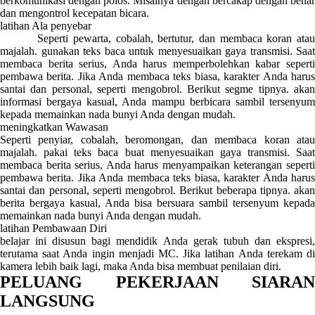
berkomunikasi dengan polos. Misalnya dengan bercakap dengan benar
dan mengontrol kecepatan bicara.
latihan Ala penyebar
Seperti pewarta, cobalah, bertutur, dan membaca koran atau
majalah. gunakan teks baca untuk menyesuaikan gaya transmisi. Saat
membaca berita serius, Anda harus memperbolehkan kabar seperti
pembawa berita. Jika Anda membaca teks biasa, karakter Anda harus
santai dan personal, seperti mengobrol. Berikut segme tipnya. akan
informasi bergaya kasual, Anda mampu berbicara sambil tersenyum
kepada memainkan nada bunyi Anda dengan mudah.
meningkatkan Wawasan
Seperti penyiar, cobalah, beromongan, dan membaca koran atau
majalah. pakai teks baca buat menyesuaikan gaya transmisi. Saat
membaca berita serius, Anda harus menyampaikan keterangan seperti
pembawa berita. Jika Anda membaca teks biasa, karakter Anda harus
santai dan personal, seperti mengobrol. Berikut beberapa tipnya. akan
berita bergaya kasual, Anda bisa bersuara sambil tersenyum kepada
memainkan nada bunyi Anda dengan mudah.
latihan Pembawaan Diri
belajar ini disusun bagi mendidik Anda gerak tubuh dan ekspresi,
terutama saat Anda ingin menjadi MC. Jika latihan Anda terekam di
kamera lebih baik lagi, maka Anda bisa membuat penilaian diri.
PELUANG PEKERJAAN SIARAN
LANGSUNG