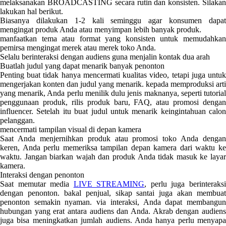
melaksanakan BROADCASTING secara rutin dan konsisten. Silakan
lakukan hal berikut.
Biasanya dilakukan 1-2 kali seminggu agar konsumen dapat
mengingat produk Anda atau menyimpan lebih banyak produk.
manfaatkan tema atau format yang konsisten untuk memudahkan
pemirsa mengingat merek atau merek toko Anda.
Selalu berinteraksi dengan audiens guna menjalin kontak dua arah
Buatlah judul yang dapat menarik banyak penonton
Penting buat tidak hanya mencermati kualitas video, tetapi juga untuk
mengerjakan konten dan judul yang menarik. kepada memproduksi arti
yang menarik, Anda perlu menilik dulu jenis maknanya, seperti tutorial
penggunaan produk, rilis produk baru, FAQ, atau promosi dengan
influencer. Setelah itu buat judul untuk menarik keingintahuan calon
pelanggan.
mencermati tampilan visual di depan kamera
Saat Anda menjernihkan produk atau promosi toko Anda dengan
keren, Anda perlu memeriksa tampilan depan kamera dari waktu ke
waktu. Jangan biarkan wajah dan produk Anda tidak masuk ke layar
kamera.
Interaksi dengan penonton
Saat memutar media
LIVE STREAMING
, perlu juga berinteraks
dengan penonton. bakal penjual, sikap santai juga akan membuat
penonton semakin nyaman. via interaksi, Anda dapat membangun
hubungan yang erat antara audiens dan Anda. Akrab dengan audiens
juga bisa meningkatkan jumlah audiens. Anda hanya perlu menyapa