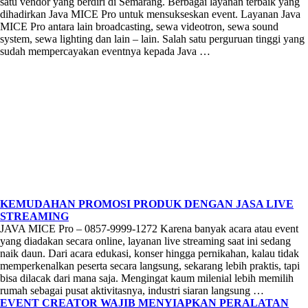
satu vendor yang berdiri di Semarang. Berbagai layanan terbaik yang
dihadirkan Java MICE Pro untuk mensukseskan event. Layanan Java
MICE Pro antara lain broadcasting, sewa videotron, sewa sound
system, sewa lighting dan lain – lain. Salah satu perguruan tinggi yang
sudah mempercayakan eventnya kepada Java …
KEMUDAHAN PROMOSI PRODUK DENGAN JASA LIVE
STREAMING
JAVA MICE Pro – 0857-9999-1272 Karena banyak acara atau event
yang diadakan secara online, layanan live streaming saat ini sedang
naik daun. Dari acara edukasi, konser hingga pernikahan, kalau tidak
memperkenalkan peserta secara langsung, sekarang lebih praktis, tapi
bisa dilacak dari mana saja. Mengingat kaum milenial lebih memilih
rumah sebagai pusat aktivitasnya, industri siaran langsung …
EVENT CREATOR WAJIB MENYIAPKAN PERALATAN