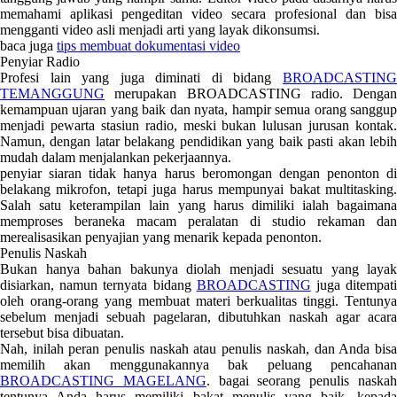
memahami aplikasi pengeditan video secara profesional dan bisa
mengganti video asli menjadi arti yang layak dikonsumsi.
baca juga
tips membuat dokumentasi video
Penyiar Radio
Profesi lain yang juga diminati di bidang
BROADCASTING
TEMANGGUNG
merupakan BROADCASTING radio. Dengan
kemampuan ujaran yang baik dan nyata, hampir semua orang sanggup
menjadi pewarta stasiun radio, meski bukan lulusan jurusan kontak.
Namun, dengan latar belakang pendidikan yang baik pasti akan lebih
mudah dalam menjalankan pekerjaannya.
penyiar siaran tidak hanya harus beromongan dengan penonton di
belakang mikrofon, tetapi juga harus mempunyai bakat multitasking.
Salah satu keterampilan lain yang harus dimiliki ialah bagaimana
memproses beraneka macam peralatan di studio rekaman dan
merealisasikan penyajian yang menarik kepada penonton.
Penulis Naskah
Bukan hanya bahan bakunya diolah menjadi sesuatu yang layak
disiarkan, namun ternyata bidang
BROADCASTING
juga ditempat
oleh orang-orang yang membuat materi berkualitas tinggi. Tentunya
sebelum menjadi sebuah pagelaran, dibutuhkan naskah agar acara
tersebut bisa dibuatan.
Nah, inilah peran penulis naskah atau penulis naskah, dan Anda bisa
memilih akan menggunakannya bak peluang pencahanan
BROADCASTING MAGELANG
. bagai seorang penulis naska
tentunya Anda harus memiliki bakat menulis yang baik. kepada