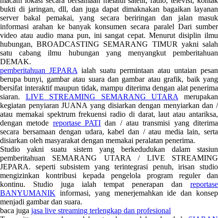
macam lokasi secara bersamaan melalui satelit, radio, televisi, kontak
bukti di jaringan, dll, dan juga dapat dimaknakan bagaikan layanan
server bakal pemakai, yang secara beriringan dan jalan masuk
informasi arahan ke banyak konsumen secara paralel Dari sumber
video atau audio mana pun, ini sangat cepat. Menurut disiplin ilmu
hubungan, BROADCASTING SEMARANG TIMUR yakni salah
satu cabang ilmu hubungan yang menyangkut pemberitahuan
DEMAK.
pemberitahuan JEPARA
ialah suatu permintaan atau untaian pesan
berupa bunyi, gambar atau suara dan gambar atau grafik, baik yang
bersifat interaktif maupun tidak, mampu diterima dengan alat penerima
siaran.
LIVE STREAMING SEMARANG UTARA
merupaka
kegiatan penyiaran JUANA yang disiarkan dengan menyiarkan dan /
atau memakai spektrum frekuensi radio di darat, laut atau antariksa,
dengan metode
reportase PATI
dan / atau transmisi yang diterim
secara bersamaan dengan udara, kabel dan / atau media lain, serta
disiarkan oleh masyarakat dengan memakai peralatan penerima.
Studio yakni suatu sistem yang berkedudukan dalam stasiun
pemberitahuan SEMARANG UTARA / LIVE STREAMING
JEPARA. seperti subsistem yang terintegrasi penuh, irisan studio
mengizinkan kontribusi kepada pengelola program reguler dan
kontinu. Studio juga ialah tempat penerapan dan
reportase
BANYUMANIK
informasi, yang menerjemahkan ide dan konsep
menjadi gambar dan suara.
baca juga
jasa live streaming terlengkap dan profesional