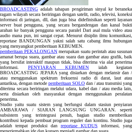
BROADCASTING
adalah tahapan pengiriman sinyal ke beraneka
ragam wilayah secara beriringan dengan satelit, radio, televisi, koneksi
informasi di jaringan, dll, dan juga bisa didefinisikan seperti layanan
server buat pengguna, yang secara bergandengan dan kanal bukti
arahan ke banyak pengguna secara paralel Dari asal mula video atau
audio mana pun, ini sangat cepat. Menurut disiplin ilmu komunikasi,
reportase BANDUNGAN yakni salah satu cabang ilmu hubungan
yang menyangkut pemberitaan KEBUMEN.
pemberitaan PEKALONGAN
merupakan suatu perintah atau susunan
amanat berupa suara, gambar atau suara dan gambar atau grafik, baik
yang bersifat interaktif maupun tidak, bisa diterima via alat penerima
informasi.
PENYIARAN KEBUMEN
ialah kegiatan
BROADCASTING JEPARA yang disiarkan dengan melansir dan /
atau menggunakan spektrum frekuensi radio di darat, laut atau
antariksa, dengan metode
pemberitaan SOLO
dan / atau transmisi yang
diterima secara beriringan melalui udara, kabel dan / atau media lain,
serta disiarkan oleh masyarakat dengan menggunakan peralatan
penerima.
Studio yaitu suatu sistem yang berfungsi dalam stasiun penyiaran
AMBARAWA / SIARAN LANGSUNG UNGARAN. seperti
subsistem yang terintegrasi penuh, bagian studio memberikan
kontribusi kepada pembuat program reguler dan kontinu. Studio juga
adalah tempat produksi dan
reportase KUDUS
informasi, yan
menerjemahkan ide dan konsep menjadi gambar dan suara.