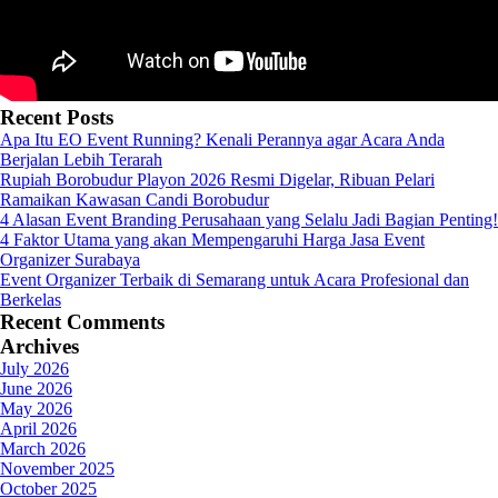
Recent Posts
Apa Itu EO Event Running? Kenali Perannya agar Acara Anda
Berjalan Lebih Terarah
Rupiah Borobudur Playon 2026 Resmi Digelar, Ribuan Pelari
Ramaikan Kawasan Candi Borobudur
4 Alasan Event Branding Perusahaan yang Selalu Jadi Bagian Penting!
4 Faktor Utama yang akan Mempengaruhi Harga Jasa Event
Organizer Surabaya
Event Organizer Terbaik di Semarang untuk Acara Profesional dan
Berkelas
Recent Comments
Archives
July 2026
June 2026
May 2026
April 2026
March 2026
November 2025
October 2025