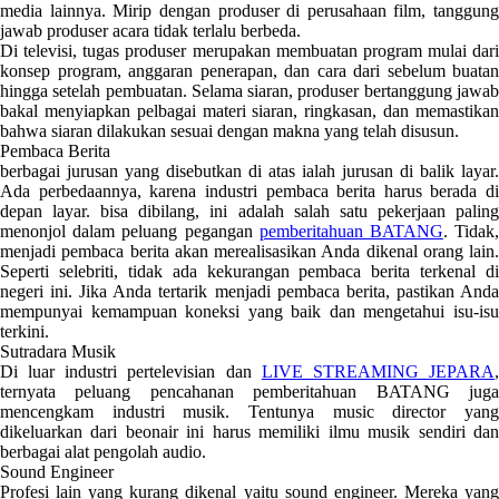
media lainnya. Mirip dengan produser di perusahaan film, tanggung
jawab produser acara tidak terlalu berbeda.
Di televisi, tugas produser merupakan membuatan program mulai dari
konsep program, anggaran penerapan, dan cara dari sebelum buatan
hingga setelah pembuatan. Selama siaran, produser bertanggung jawab
bakal menyiapkan pelbagai materi siaran, ringkasan, dan memastikan
bahwa siaran dilakukan sesuai dengan makna yang telah disusun.
Pembaca Berita
berbagai jurusan yang disebutkan di atas ialah jurusan di balik layar.
Ada perbedaannya, karena industri pembaca berita harus berada di
depan layar. bisa dibilang, ini adalah salah satu pekerjaan paling
menonjol dalam peluang pegangan
pemberitahuan BATANG
. Tidak
menjadi pembaca berita akan merealisasikan Anda dikenal orang lain.
Seperti selebriti, tidak ada kekurangan pembaca berita terkenal di
negeri ini. Jika Anda tertarik menjadi pembaca berita, pastikan Anda
mempunyai kemampuan koneksi yang baik dan mengetahui isu-isu
terkini.
Sutradara Musik
Di luar industri pertelevisian dan
LIVE STREAMING JEPARA
ternyata peluang pencahanan pemberitahuan BATANG juga
mencengkam industri musik. Tentunya music director yang
dikeluarkan dari beonair ini harus memiliki ilmu musik sendiri dan
berbagai alat pengolah audio.
Sound Engineer
Profesi lain yang kurang dikenal yaitu sound engineer. Mereka yang