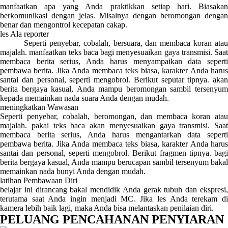
manfaatkan apa yang Anda praktikkan setiap hari. Biasakan
berkomunikasi dengan jelas. Misalnya dengan beromongan dengan
benar dan mengontrol kecepatan cakap.
les Ala reporter
Seperti penyebar, cobalah, bersuara, dan membaca koran atau
majalah. manfaatkan teks baca bagi menyesuaikan gaya transmisi. Saat
membaca berita serius, Anda harus menyampaikan data seperti
pembawa berita. Jika Anda membaca teks biasa, karakter Anda harus
santai dan personal, seperti mengobrol. Berikut seputar tipnya. akan
berita bergaya kasual, Anda mampu beromongan sambil tersenyum
kepada memainkan nada suara Anda dengan mudah.
meningkatkan Wawasan
Seperti penyebar, cobalah, beromongan, dan membaca koran atau
majalah. pakai teks baca akan menyesuaikan gaya transmisi. Saat
membaca berita serius, Anda harus mengantarkan data seperti
pembawa berita. Jika Anda membaca teks biasa, karakter Anda harus
santai dan personal, seperti mengobrol. Berikut fragmen tipnya. bagi
berita bergaya kasual, Anda mampu berucapan sambil tersenyum bakal
memainkan nada bunyi Anda dengan mudah.
latihan Pembawaan Diri
belajar ini dirancang bakal mendidik Anda gerak tubuh dan ekspresi,
terutama saat Anda ingin menjadi MC. Jika les Anda terekam di
kamera lebih baik lagi, maka Anda bisa melantaskan penilaian diri.
PELUANG PENCAHANAN PENYIARAN