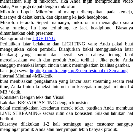
manfaatkan klip di mikrofon. Jika Anda ingin memproduksi video
statis, Anda juga dapat dengan mikrofon.
Mikrofon Lapel: Mikrofon ini mampu ditempatkan pada kemeja,
biasanya di dekat kerah, dan dipasang ke jack headphone.
Mikrofon terarah: Seperti namanya, mikrofon ini menangkap suara
yang runcing. Itu juga terhubung ke jack headphone. Biasanya
dimanfaatkan oleh presenter.
Background dan
LIGHTING
Perhatikan latar belakang dan LIGHTING yang Anda pakai buat
mengejutkan calon pembeli. Dianjurkan bakal menggunakan latar
belakang yang murni dan bersih serta cahaya terang buat
merealisasikan wajah dan produk Anda terlihat . Jika perlu, Anda
sanggup memakai lampu cincin untuk meningkatkan kualitas gambar.
baca juga sewa
lighting murah, lengkap & perofesional di Semarang
Internal Minimal 4MB/detik
buat menbisakan pengalaman yang lancar saat streaming secara real
time, Anda butuh koneksi Internet dan kecepatan unggah minimal 4
MB / detik.
Konsisten Dengan teks dan Visual
Lakukan BROADCASTING dengan konsisten
bakal meningkatkan kesadaran merek toko, pastikan Anda membuat
LIVE STREAMING secara rutin dan konsisten. Silakan lakukan hal
berikut.
Biasanya dilakukan 1-2 kali seminggu agar customer sanggup
mengingat produk Anda atau menyimpan lebih banyak produk.