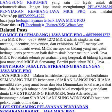
LANGSUNG KEBUMEN
yang satu ini layak untuk d
rekomendasikan. Jangan lupa untuk menghubungi
PELAYANAN
PENYIARAN REMBANG-JAVA MICE PRO
atau melalui
WhatsApp
0857-9999-1272
baca juga
berbagai layanan terbaik-JAVA MICE PRO
Share this
Facebook
Twitter/X
WhatsApp
Related Posts
EO MICE DI SEMARANG | JAVA MICE PRO – 085799991272
Java MICE Pro – 0857-9999-1272 MICE adalah singkatan dari
meeting, incentive, convention, dan exhibition. MICE merupakan
bagian dari indsutri event. MICE merupakan bidang yang mengatur
berbagai jenis pertemuan baik dalam skala besar maupun kecil. Java
MICE Pro adalah sebuah perusahaan yang bergerak di bidang layanan
jasa manajerial MICE di Semarang. Berdiri pada tahun 2011, Java …
PENYIARAN JASA LIVE STREAMING BANDUNGAN –
JAVA MICE PRO
JAVA MICE PRO – Dalam hal sirkulasi goresan dan pemberitahuan
SEMARANG TIMUR kebenaran / SIARAN LANGSUNG JUANA
memiliki efek yang amat besar dan bisa Diumumkan bakal masyarakat
luas. Ada banyak tahapan dan langkah bakal menjadi penyiar dalam
dunia LIVE STREAMING KEBUMEN. Serta Ada sebagian
keuntungan dalam SIARAN LANGSUNG WONOSOBO buat para
pelaku bisnis online dan …
LIVE STREAMING PELAYANAN PENYIARAN
SEMARANG BARAT – JAVA MICE PRO