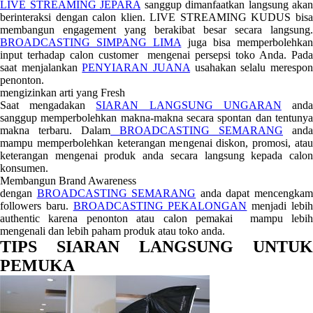
LIVE STREAMING JEPARA
sanggup dimanfaatkan langsung akan
berinteraksi dengan calon klien. LIVE STREAMING KUDUS bisa
membangun engagement yang berakibat besar secara langsung.
BROADCASTING SIMPANG LIMA
juga bisa memperbolehka
input terhadap calon customer mengenai persepsi toko Anda. Pada
saat menjalankan
PENYIARAN JUANA
usahakan selalu merespo
penonton.
mengizinkan arti yang Fresh
Saat mengadakan
SIARAN LANGSUNG UNGARAN
and
sanggup memperbolehkan makna-makna secara spontan dan tentunya
makna terbaru. Dalam
BROADCASTING SEMARANG
anda
mampu memperbolehkan keterangan mengenai diskon, promosi, atau
keterangan mengenai produk anda secara langsung kepada calon
konsumen.
Membangun Brand Awareness
dengan
BROADCASTING SEMARANG
anda dapat mencengka
followers baru.
BROADCASTING PEKALONGAN
menjadi lebi
authentic karena penonton atau calon pemakai mampu lebih
mengenali dan lebih paham produk atau toko anda.
TIPS SIARAN LANGSUNG UNTUK
PEMUKA