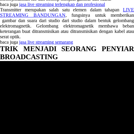
baca juga
jasa live streaming terlengkap dan profesional
Transmitter merupakan salah satu elemen dalam tahapan
LIVE
STREAMING BANDUNGAN
, fungsinya untuk memberikan
gambar dan suara dari studio dari studio dalam bentuk gelombang
elektromagnetik. Gelombang elektromagnetik membawa beban
keterangan buat ditransmisikan atau ditransmisikan dengan kabel atau
serat optik.
baca juga
jasa live streaming semarang
TRIK MENJADI SEORANG PENYIAR
BROADCASTING