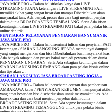
JAVA MICE PRO – Dalam hal sirkulasi karya dan LIVE
STREAMING JUANA keterangan / LIVE STREAMING PATI
memiliki akibat yang sangat besar dan mampu Diberitahukan akan
masyarakat luas. Ada banyak proses dan cara bagi menjadi penyiar
dalam dunia BROADCASTING TEMBALANG. Serta Ada irisan
keuntungan dalam LIVE STREAMING PATI bakal para pelaku bisnis
online dan trik …
PENYIARAN PELAYANAN PENYIARAN BANYUMANIK –
JAVA MICE PRO
JAVA MICE PRO – Dalam hal diseminasi tulisan dan penyiaran PATI
keterangan / SIARAN LANGSUNG JEPARA mempunyai dampak
yang sangat mengerikan dan bisa Diberitahukan buat masyarakat luas.
Ada banyak tahapan dan proses bakal menjadi pewarta dalam dunia
PENYIARAN UNGARAN. Serta Ada sebagian keuntungan dalam
SIARAN LANGSUNG REMBANG akan para pelaku bisnis online
dan tips akan …
SIARAN LANGSUNG JASA BROADCASTING JOGJA –
JAVA MICE PRO
JAVA MICE PRO – Dalam hal persebaran coretan dan pemberitaan
AMBARAWA kabar / PENYIARAN KEBUMEN mempunyai akibat
yang amat besar dan bisa disebarluaskan untuk masyarakat luas. Ada
banyak cara dan cara buat menjadi penyebar dalam dunia
BROADCASTING KUDUS. Serta Ada segme keuntungan dalam
LIVE STREAMING TEMANGGUNG untuk para pelaku bisnis
online dan tips bakal pemuka …