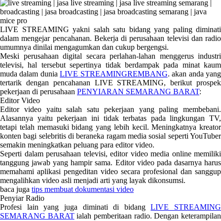
LIVE STREAMING yakni salah satu bidang yang paling diminati
dalam mengejar pencahanan. Bekerja di perusahaan televisi dan radio
umumnya dinilai mengagumkan dan cukup bergengsi.
Meski perusahaan digital secara perlahan-lahan menggerus industri
televisi, hal tersebut sepertinya tidak berdampak pada minat kaum
muda dalam dunia
LIVE STREAMINGREMBANG
. akan anda yan
tertarik dengan pencahanan LIVE STREAMING, berikut prospek
pekerjaan di perusahaan
PENYIARAN SEMARANG BARAT
:
Editor Video
Editor video yaitu salah satu pekerjaan yang paling membebani.
Alasannya yaitu pekerjaan ini tidak terbatas pada lingkungan TV,
tetapi telah memasuki bidang yang lebih kecil. Meningkatnya kreator
konten bagi selebritis di beraneka ragam media sosial seperti YouTuber
semakin meningkatkan peluang para editor video.
Seperti dalam perusahaan televisi, editor video media online memiliki
tanggung jawab yang hampir sama. Editor video pada dasarnya harus
memahami aplikasi pengeditan video secara profesional dan sanggup
mengalihkan video asli menjadi arti yang layak dikonsumsi.
baca juga
tips membuat dokumentasi video
Penyiar Radio
Profesi lain yang juga diminati di bidang
LIVE STREAMING
SEMARANG BARAT
ialah pemberitaan radio. Dengan keterampila