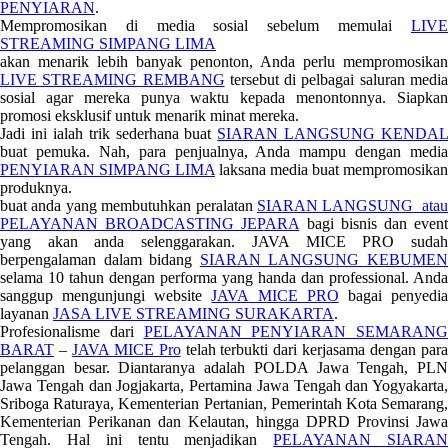
PENYIARAN
.
Mempromosikan di media sosial sebelum memulai
LIVE
STREAMING SIMPANG LIMA
akan menarik lebih banyak penonton, Anda perlu mempromosikan
LIVE STREAMING REMBANG
tersebut di pelbagai saluran medi
sosial agar mereka punya waktu kepada menontonnya. Siapkan
promosi eksklusif untuk menarik minat mereka.
Jadi ini ialah trik sederhana buat
SIARAN LANGSUNG KENDAL
buat pemuka. Nah, para penjualnya, Anda mampu dengan media
PENYIARAN SIMPANG LIMA
laksana media buat mempromosikan
produknya.
buat anda yang membutuhkan peralatan
SIARAN LANGSUNG atau
PELAYANAN BROADCASTING JEPARA
bagi bisnis dan even
yang akan anda selenggarakan. JAVA MICE PRO sudah
berpengalaman dalam bidang
SIARAN LANGSUNG KEBUME
selama 10 tahun dengan performa yang handa dan professional. Anda
sanggup mengunjungi website
JAVA MICE PRO
bagai penyedi
layanan
JASA LIVE STREAMING SURAKARTA
.
Profesionalisme dari
PELAYANAN PENYIARAN SEMARANG
BARAT
–
JAVA MICE Pro
telah terbukti dari kerjasama dengan par
pelanggan besar. Diantaranya adalah POLDA Jawa Tengah, PLN
Jawa Tengah dan Jogjakarta, Pertamina Jawa Tengah dan Yogyakarta,
Sriboga Raturaya, Kementerian Pertanian, Pemerintah Kota Semarang,
Kementerian Perikanan dan Kelautan, hingga DPRD Provinsi Jawa
Tengah. Hal ini tentu menjadikan
PELAYANAN SIARA