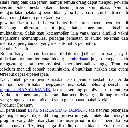
suara yang baik dan jernih, hampir semua orang dapat menjadi pewarta
stasiun radio, meski bukan lulusan jurusan komunikasi. Namun,
dengan latar belakang pendidikan yang baik pasti akan lebih mudah
dalam menjalankan pekerjaannya.
pewarta siaran tidak hanya harus bersuara dengan penonton di
belakang mikrofon, tetapi juga harus mempunyai keahlian
multitasking. Salah satu keterampilan lain yang harus dimiliki yakni
bagaimana memanipulasi pelbagai peralatan di studio rekaman dan
membuat pengutaraan yang menarik untuk penonton.
Penulis Naskah
Bukan hanya bahan bakunya diolah menjadi sesuatu yang layak
disiarkan, namun ternyata bidang
pemberitaan
juga ditempati ole
orang-orang yang memproduksi materi berkualitas tinggi. Tentunya
sebelum menjadi sebuah pertunjukan, dibutuhkan naskah agar event
tersebut dapat dipenerapan.
Nah, inilah peran penulis naskah atau penulis naskah, dan Anda
mampu memilih bakal menggunakannya selaku peluang pencahanan
reportase BANYUMANIK
. laksana seorang penulis naskah tentuny
Anda harus mempunyai keterampilan menulis yang baik. bagi mereka
yang sangat suka menulis, ini yaitu pencahanan bakal Anda!
Produser Program
Di perusahaan
LIVE STREAMING DEMAK
, ada banyak pekerjaa
penting lainnya. dapat dibilang profesi ini yakni otak dari beragam
program yang dikembangkan. Produser program dapat menontonnya
tidak hanya di TV, tetapi juga di radio, dan bahkan di YouTube dan