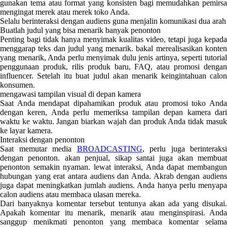
gunakan tema atau format yang konsisten bagi memudahkan pemirsa
mengingat merek atau merek toko Anda.
Selalu berinteraksi dengan audiens guna menjalin komunikasi dua arah
Buatlah judul yang bisa menarik banyak penonton
Penting bagi tidak hanya menyimak kualitas video, tetapi juga kepada
menggarap teks dan judul yang menarik. bakal merealisasikan konten
yang menarik, Anda perlu menyimak dulu jenis artinya, seperti tutorial
penggunaan produk, rilis produk baru, FAQ, atau promosi dengan
influencer. Setelah itu buat judul akan menarik keingintahuan calon
konsumen.
mengawasi tampilan visual di depan kamera
Saat Anda mendapat dipahamikan produk atau promosi toko Anda
dengan keren, Anda perlu memeriksa tampilan depan kamera dari
waktu ke waktu. Jangan biarkan wajah dan produk Anda tidak masuk
ke layar kamera.
Interaksi dengan penonton
Saat memutar media
BROADCASTING
, perlu juga berinteraksi
dengan penonton. akan penjual, sikap santai juga akan membuat
penonton semakin nyaman. lewat interaksi, Anda dapat membangun
hubungan yang erat antara audiens dan Anda. Akrab dengan audiens
juga dapat meningkatkan jumlah audiens. Anda hanya perlu menyapa
calon audiens atau membaca ulasan mereka.
Dari banyaknya komentar tersebut tentunya akan ada yang disukai.
Apakah komentar itu menarik, menarik atau menginspirasi. Anda
sanggup menikmati penonton yang membaca komentar selama