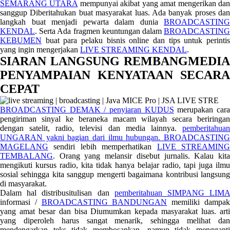
SEMARANG UTARA
mempunyai akibat yang amat mengerikan da
sanggup Diberitahukan buat masyarakat luas. Ada banyak proses dan
langkah buat menjadi pewarta dalam dunia
BROADCASTING
KENDAL
. Serta Ada fragmen keuntungan dalam
BROADCASTING
KEBUMEN
buat para pelaku bisnis online dan tips untuk perintis
yang ingin mengerjakan
LIVE STREAMING KENDAL
.
SIARAN LANGSUNG REMBANGMEDIA
PENYAMPAIAN KENYATAAN SECARA
CEPAT
BROADCASTING DEMAK / penyiaran KUDUS
merupakan car
pengiriman sinyal ke beraneka macam wilayah secara beriringan
dengan satelit, radio, televisi dan media lainnya.
pemberitahuan
UNGARAN yakni bagian dari ilmu hubungan.
BROADCASTING
MAGELANG
sendiri lebih memperhatikan
LIVE STREAMIN
TEMBALANG
. Orang yang melansir disebut jurnalis. Kalau kita
mengikuti kursus radio, kita tidak hanya belajar radio, tapi juga ilmu
sosial sehingga kita sanggup mengerti bagaimana kontribusi langsung
di masyarakat.
Dalam hal distribusitulisan dan
pemberitahuan SIMPANG LIM
informasi /
BROADCASTING BANDUNGAN
memiliki dampa
yang amat besar dan bisa Diumumkan kepada masyarakat luas. arti
yang diperoleh harus sangat menarik, sehingga melihat dan
mendengarkan teks tidak membosankan, namun tidak mengganti