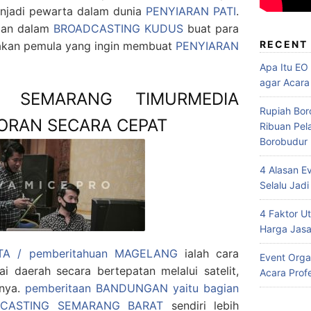
enjadi pewarta dalam dunia
PENYIARAN PATI
.
gan dalam
BROADCASTING KUDUS
buat para
RECENT
s akan pemula yang ingin membuat
PENYIARAN
Apa Itu EO
agar Acara
G SEMARANG TIMURMEDIA
Rupiah Bor
ORAN SECARA CEPAT
Ribuan Pel
Borobudur
4 Alasan E
Selalu Jadi
4 Faktor 
Harga Jasa
TA / pemberitahuan MAGELANG
ialah cara
Event Orga
i daerah secara bertepatan melalui satelit,
Acara Prof
nnya.
pemberitaan BANDUNGAN yaitu bagian
CASTING SEMARANG BARAT
sendiri lebih