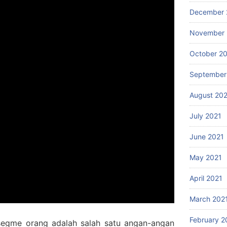
December 
November 
October 2
September
August 20
July 2021
June 2021
May 2021
April 2021
March 202
February 2
 segme orang adalah salah satu angan-angan