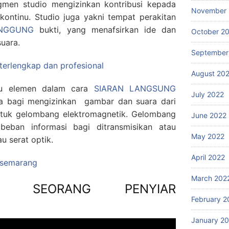
agmen studio mengizinkan kontribusi kepada
November 
kontinu. Studio juga yakni tempat perakitan
ANGGUNG
bukti, yang menafsirkan ide dan
October 2
uara.
September
 terlengkap dan profesional
August 20
atu elemen dalam cara
SIARAN LANGSUNG
July 2022
a bagi mengizinkan gambar dan suara dari
entuk gelombang elektromagnetik. Gelombang
June 2022
eban informasi bagi ditransmisikan atau
May 2022
u serat optik.
April 2022
g semarang
March 202
I SEORANG PENYIAR
February 2
January 2