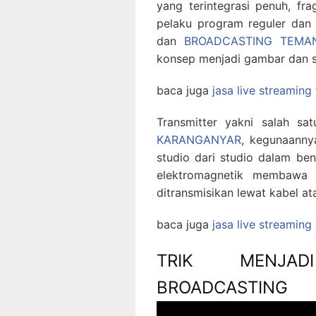
yang terintegrasi penuh, fr
pelaku program reguler dan 
dan
BROADCASTING TEM
konsep menjadi gambar dan s
baca juga
jasa live streaming
Transmitter yakni salah s
KARANGANYAR
, kegunaanny
studio dari studio dalam b
elektromagnetik membawa b
ditransmisikan lewat kabel ata
baca juga
jasa live streamin
TRIK MENJAD
BROADCASTING