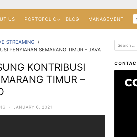
UT US
PORTOFOLIO
BLOG
MANAGEMENT
VE STREAMING
USI PENYIARAN SEMARANG TIMUR – JAVA
CONTAC
SUNG KONTRIBUSI
EMARANG TIMUR –
O
ING
·
JANUARY 6, 2021