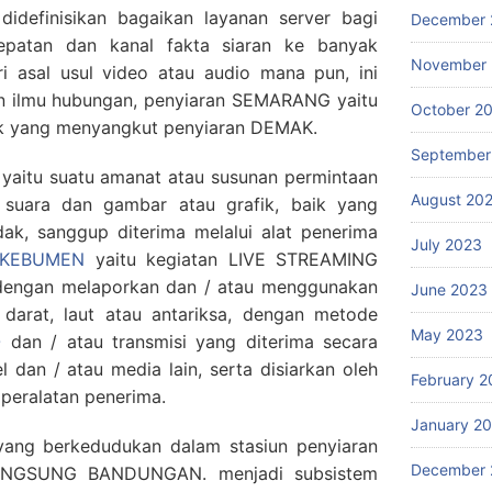
 didefinisikan bagaikan layanan server bagi
December 
epatan dan kanal fakta siaran ke banyak
November
i asal usul video atau audio mana pun, ini
lin ilmu hubungan, penyiaran SEMARANG yaitu
October 2
ak yang menyangkut penyiaran DEMAK.
September
yaitu suatu amanat atau susunan permintaan
August 20
 suara dan gambar atau grafik, baik yang
idak, sanggup diterima melalui alat penerima
July 2023
 KEBUMEN
yaitu kegiatan LIVE STREAMING
engan melaporkan dan / atau menggunakan
June 2023
 darat, laut atau antariksa, dengan metode
May 2023
O
dan / atau transmisi yang diterima secara
 dan / atau media lain, serta disiarkan oleh
February 2
peralatan penerima.
January 2
 yang berkedudukan dalam stasiun penyiaran
December 
NGSUNG BANDUNGAN. menjadi subsistem