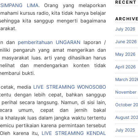
RECENT
 SIMPANG LIMA
. Orang yang melaporkan
emahami kursus radio, kita tidak hanya belajar
ARCHIV
l sehingga kita sanggup mengerti bagaimana
arakat.
July 2026
June 2026
san dan
pemberitahuan UNGARAN
laporan /
liki pengaruh yang amat mengerikan dan
May 2026
asyarakat luas. arti yang dihasilkan harus
melihat dan mendengarkan konten tidak
April 2026
embarui bukti.
March 202
 cetak, media
LIVE STREAMING WONOSOBO
November
tentu dengan lebih cepat, bahkan sanggup
erihal secara langsung. Namun, di sisi lain,
October 2
secara umum, cepat dan jernih bakal
August 20
 khalayak luas dalam jangka waktu tertentu
micu pertikaian karena permintaan tersebut
July 2025
 Oleh karena itu,
LIVE STREAMING KENDAL