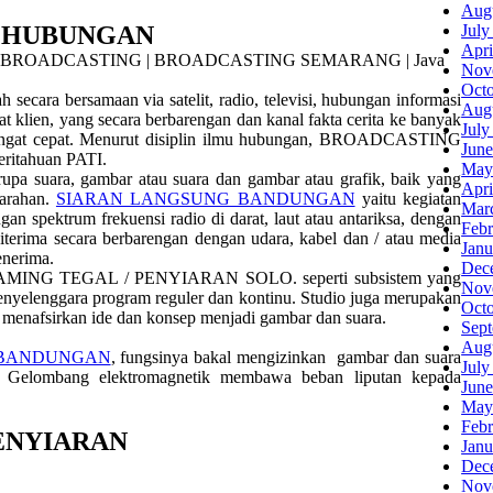
Aug
U HUBUNGAN
July
Apri
Nov
Oct
 secara bersamaan via satelit, radio, televisi, hubungan informasi
Aug
t klien, yang secara berbarengan dan kanal fakta cerita ke banyak
July
ni sangat cepat. Menurut disiplin ilmu hubungan, BROADCASTING
June
eritahuan PATI.
May
upa suara, gambar atau suara dan gambar atau grafik, baik yang
Apri
 arahan.
SIARAN LANGSUNG BANDUNGAN
yaitu kegiatan
Mar
 spektrum frekuensi radio di darat, laut atau antariksa, dengan
Febr
iterima secara berbarengan dengan udara, kabel dan / atau media
Janu
enerima.
Dec
STREAMING TEGAL / PENYIARAN SOLO. seperti subsistem yang
Nov
enyelenggara program reguler dan kontinu. Studio juga merupakan
Oct
 menafsirkan ide dan konsep menjadi gambar dan suara.
Sep
Aug
 BANDUNGAN
, fungsinya bakal mengizinkan gambar dan suara
July
ik. Gelombang elektromagnetik membawa beban liputan kepada
June
May
Febr
ENYIARAN
Janu
Dec
Nov