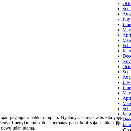
Oct
Sep
Aug
July
June
May
Apri
Mar
Febr
Janu
Dec
Nov
Oct
Sep
Aug
July
June
May
Apri
Mar
Febr
Janu
ngan pegangan, bahkan impian. Nyatanya, banyak artis kita yang
Dec
njadi penyiar radio tidak terbatas pada hobi saja, bahkan jika
Janu
i pewujudan utama.
Cat