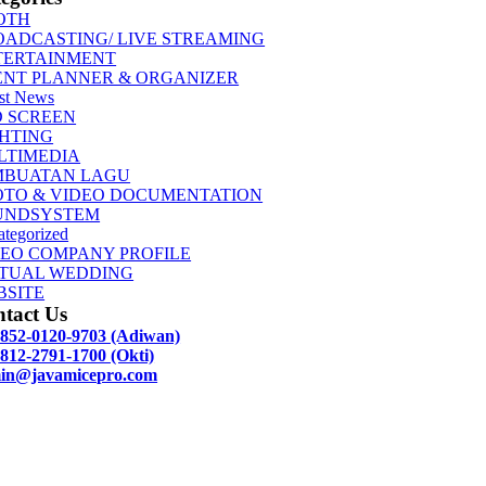
OTH
OADCASTING/ LIVE STREAMING
TERTAINMENT
ENT PLANNER & ORGANIZER
st News
D SCREEN
GHTING
LTIMEDIA
MBUATAN LAGU
OTO & VIDEO DOCUMENTATION
UNDSYSTEM
tegorized
DEO COMPANY PROFILE
RTUAL WEDDING
BSITE
tact Us
 852-0120-9703 (Adiwan)
812-2791-1700 (Okti)
in@javamicepro.com