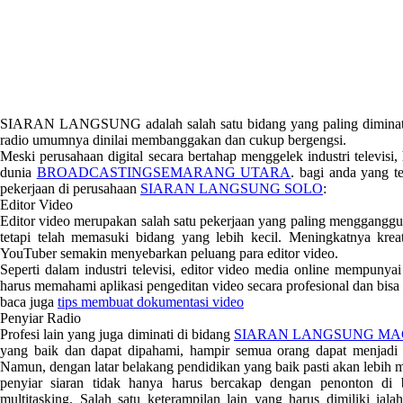
SIARAN LANGSUNG adalah salah satu bidang yang paling diminati d
radio umumnya dinilai membanggakan dan cukup bergengsi.
Meski perusahaan digital secara bertahap menggelek industri televisi,
dunia
BROADCASTINGSEMARANG UTARA
. bagi anda yang 
pekerjaan di perusahaan
SIARAN LANGSUNG SOLO
:
Editor Video
Editor video merupakan salah satu pekerjaan yang paling mengganggu. 
tetapi telah memasuki bidang yang lebih kecil. Meningkatnya kreat
YouTuber semakin menyebarkan peluang para editor video.
Seperti dalam industri televisi, editor video media online mempuny
harus memahami aplikasi pengeditan video secara profesional dan bis
baca juga
tips membuat dokumentasi video
Penyiar Radio
Profesi lain yang juga diminati di bidang
SIARAN LANGSUNG M
yang baik dan dapat dipahami, hampir semua orang dapat menjadi p
Namun, dengan latar belakang pendidikan yang baik pasti akan lebih
penyiar siaran tidak hanya harus bercakap dengan penonton di
multitasking. Salah satu keterampilan lain yang harus dimiliki ia