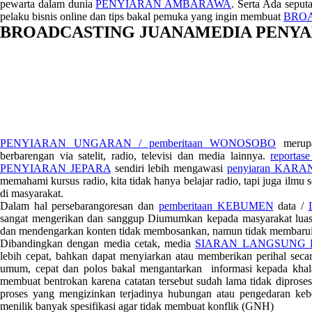
pewarta dalam dunia
PENYIARAN AMBARAWA
. Serta Ada sepu
pelaku bisnis online dan tips bakal pemuka yang ingin membuat
BRO
BROADCASTING JUANAMEDIA PENYA
PENYIARAN UNGARAN / pemberitaan WONOSOBO
merupa
berbarengan via satelit, radio, televisi dan media lainnya.
report
PENYIARAN JEPARA
sendiri lebih mengawasi
penyiaran KAR
memahami kursus radio, kita tidak hanya belajar radio, tapi juga ilmu 
di masyarakat.
Dalam hal persebarangoresan dan
pemberitaan KEBUMEN
data /
sangat mengerikan dan sanggup Diumumkan kepada masyarakat luas. 
dan mendengarkan konten tidak membosankan, namun tidak membarui 
Dibandingkan dengan media cetak, media
SIARAN LANGSUNG
lebih cepat, bahkan dapat menyiarkan atau memberikan perihal secar
umum, cepat dan polos bakal mengantarkan informasi kepada khala
membuat bentrokan karena catatan tersebut sudah lama tidak diproses
proses yang mengizinkan terjadinya hubungan atau pengedaran kebe
menilik banyak spesifikasi agar tidak membuat konflik (GNH)