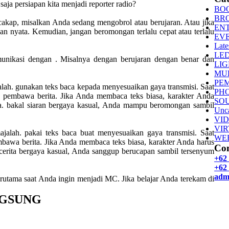
ja persiapan kita menjadi reporter radio?
BO
BR
rcakap, misalkan Anda sedang mengobrol atau berujaran. Atau jika
EN
n nyata. Kemudian, jangan beromongan terlalu cepat atau terlalu
EV
Late
LE
munikasi dengan . Misalnya dengan berujaran dengan benar dan
LI
MU
PE
ah. gunakan teks baca kepada menyesuaikan gaya transmisi. Saat
PH
 pembawa berita. Jika Anda membaca teks biasa, karakter Anda
SO
nya. bakal siaran bergaya kasual, Anda mampu beromongan sambil
Unca
VI
VI
jalah. pakai teks baca buat menyesuaikan gaya transmisi. Saat
WE
bawa berita. Jika Anda membaca teks biasa, karakter Anda harus
Con
i cerita bergaya kasual, Anda sanggup berucapan sambil tersenyum
+62
+62 
adm
erutama saat Anda ingin menjadi MC. Jika belajar Anda terekam di
NGSUNG