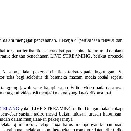
alam mengejar pencahanan. Bekerja di perusahaan televisi dan
 hal tersebut terlihat tidak berakibat pada minat kaum muda dalam
tertarik dengan pencahanan LIVE STREAMING, berikut prospek
Alasannya ialah pekerjaan ini tidak terbatas pada lingkungan TV,
or teks bagi selebritis di beraneka macam media sosial seperti
ai tanggung jawab yang hampir sama. Editor video pada dasarnya
a mengganti video asli menjadi makna yang layak dikonsumsi.
AGELANG
yakni LIVE STREAMING radio. Dengan bakat cakap
enyebar stasiun radio, meski bukan lulusan jurusan hubungan.
 mudah dalam menjalankan pekerjaannya.
 belakang mikrofon, tetapi juga harus mempunyai kemampuan
lah bagaimana melaksanakan beraneka macam peralatan di studio