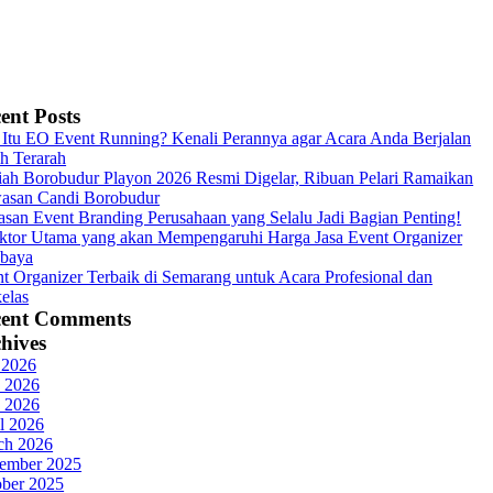
ent Posts
Itu EO Event Running? Kenali Perannya agar Acara Anda Berjalan
h Terarah
ah Borobudur Playon 2026 Resmi Digelar, Ribuan Pelari Ramaikan
asan Candi Borobudur
asan Event Branding Perusahaan yang Selalu Jadi Bagian Penting!
ktor Utama yang akan Mempengaruhi Harga Jasa Event Organizer
abaya
t Organizer Terbaik di Semarang untuk Acara Profesional dan
elas
cent Comments
hives
 2026
 2026
 2026
l 2026
ch 2026
ember 2025
ober 2025