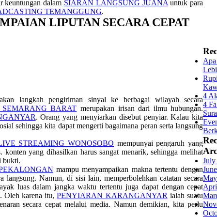
tar keuntungan dalam
SIARAN LANGSUNG JUANA
untuk para
ADCASTING TEMANGGUNG
.
MPAIAN LIPUTAN SECARA CEPAT
Rec
Apa 
Lebi
Rupi
Kaw
4 Al
kan langkah pengiriman sinyal ke berbagai wilayah secara
4 Fa
ase SEMARANG BARAT
merupakan irisan dari ilmu hubungan.
Sur
ANGANYAR
. Orang yang menyiarkan disebut penyiar. Kalau kita
Even
sosial sehingga kita dapat mengerti bagaimana peran serta langsung
Berk
Re
LIVE STREAMING WONOSOBO
mempunyai pengaruh yang
Arc
konten yang dihasilkan harus sangat menarik, sehingga melihat
bukti.
July
 PEKALONGAN
mampu menyampaikan makna tertentu dengan
June
a langsung. Namun, di sisi lain, memperbolehkan catatan secara
May
yak luas dalam jangka waktu tertentu juga dapat dengan cepat
Apri
. Oleh karena itu,
PENYIARAN KARANGANYAR
ialah suatu
Mar
naran secara cepat melalui media. Namun demikian, kita perlu
Nov
Oct