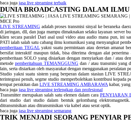
baca juga
jasa live streaming terbaik
DUNIA BROADCASTING DALAM ILM
LIVE STREAMING
adalah proses transmisi sinyal ke beraneka daerah
di jaringan, dll, dan juga mampu dimaknakan selaku layanan server bua
klien secara paralel Dari asal usul video atau audio mana pun, i
PATI ialah salah satu cabang ilmu komunikasi yang menyangkut pemb
pemberitaan TEGAL
yakni suatu permintaan atau deretan amanat ber
bersifat interaktif maupun tidak, bisa diterima dengan alat penerima
pemberitaan SOLO yang disiarkan dengan menyiarkan dan / atau dengan
metode
pemberitahuan TEMANGGUNG
dan / atau transmisi yang d
lain, serta disiarkan oleh masyarakat dengan menggunakan peralatan p
Studio yakni suatu sistem yang berperan dalam stasiun LIVE 
terintegrasi penuh, segme studio memperbolehkan kontribusi kepada p
tempat perakitan dan
LIVE STREAMING AMBARAWA
kabar, yang
baca juga
jasa live streaming terlengkap dan profesional
Transmitter merupakan salah satu elemen dalam cara
PENYIARAN
dari studio dari studio dalam bentuk gelombang elektromagnet
ditransmisikan atau ditransmisikan via kabel atau serat optik.
baca juga
jasa live streaming semarang
TRIK MENJADI SEORANG PENYIAR P