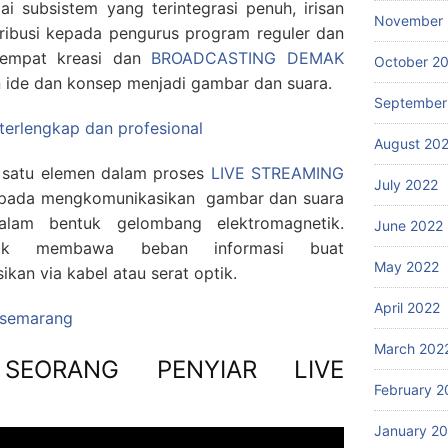
subsistem yang terintegrasi penuh, irisan
November 
ribusi kepada pengurus program reguler dan
 tempat kreasi dan
BROADCASTING DEMAK
October 2
 ide dan konsep menjadi gambar dan suara.
September
 terlengkap dan profesional
August 20
h satu elemen dalam proses
LIVE STREAMING
July 2022
kepada mengkomunikasikan gambar dan suara
dalam bentuk gelombang elektromagnetik.
June 2022
etik membawa beban informasi buat
May 2022
ikan via kabel atau serat optik.
April 2022
g semarang
March 202
SEORANG PENYIAR LIVE
February 2
January 2