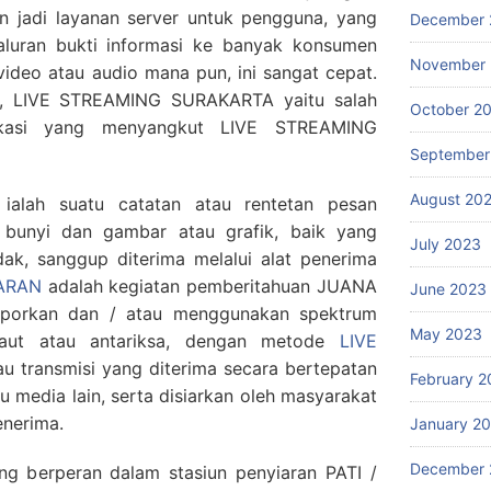
an jadi layanan server untuk pengguna, yang
December 
luran bukti informasi ke banyak konsumen
November
 video atau audio mana pun, ini sangat cepat.
ak, LIVE STREAMING SURAKARTA yaitu salah
October 2
ikasi yang menyangkut LIVE STREAMING
September
August 20
ialah suatu catatan atau rentetan pesan
 bunyi dan gambar atau grafik, baik yang
July 2023
idak, sanggup diterima melalui alat penerima
ARAN
adalah kegiatan pemberitahuan JUANA
June 2023
aporkan dan / atau menggunakan spektrum
May 2023
 laut atau antariksa, dengan metode
LIVE
u transmisi yang diterima secara bertepatan
February 2
au media lain, serta disiarkan oleh masyarakat
nerima.
January 2
December 
ang berperan dalam stasiun penyiaran PATI /