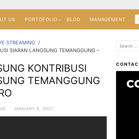
UT US
PORTOFOLIO
BLOG
MANAGEMENT
VE STREAMING
BUSI SIARAN LANGSUNG TEMANGGUNG –
CONTAC
SUNG KONTRIBUSI
GSUNG TEMANGGUNG
PRO
ING
·
JANUARY 5, 2021