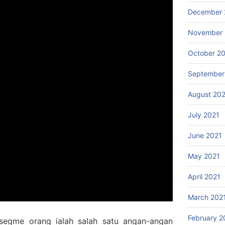
December 
November 
October 2
September
August 20
July 2021
June 2021
May 2021
April 2021
March 202
February 2
 segme orang ialah salah satu angan-angan