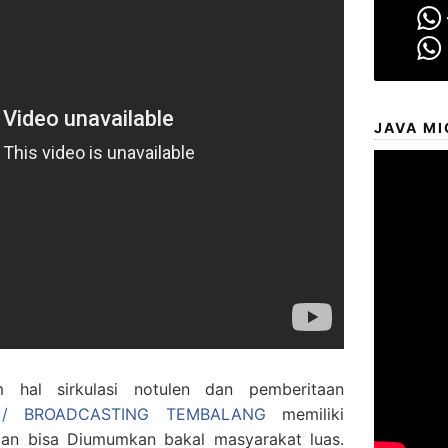
JAVA MI
hal sirkulasi notulen dan pemberitaan
 / BROADCASTING TEMBALANG
memiliki
an bisa Diumumkan bakal masyarakat luas.