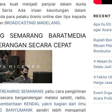
ra buat menjadi penyiar dalam dunia
 Serta Ada irisan keuntungan dalam
RECENT
a para pelaku bisnis online dan tips kepada
kan
BROADCASTING MAGELANG
.
Apa Itu EO
agar Acara
NG SEMARANG BARATMEDIA
Rupiah Bor
ERANGAN SECARA CEPAT
Ribuan Pel
Borobudur
4 Alasan E
Selalu Jadi
4 Faktor 
Harga Jasa
 STREAMING SEMARANG
yaitu cara pengiriman
Event Orga
secara bergandengan melalui satelit, radio,
Acara Prof
pemberitaan KENDAL yakni bagian dari ilmu
NG BANYUMANIK
sendiri lebih mengamati