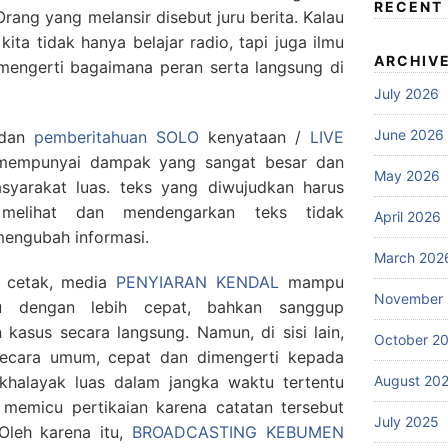
RECENT
 Orang yang melansir disebut juru berita. Kalau
kita tidak hanya belajar radio, tapi juga ilmu
ARCHIV
mengerti bagaimana peran serta langsung di
July 2026
June 2026
n dan
pemberitahuan SOLO
kenyataan /
LIVE
empunyai dampak yang sangat besar dan
May 2026
yarakat luas. teks yang diwujudkan harus
 melihat dan mendengarkan teks tidak
April 2026
engubah informasi.
March 202
 cetak, media
PENYIARAN KENDAL
mampu
November
tu dengan lebih cepat, bahkan sanggup
kasus secara langsung. Namun, di sisi lain,
October 2
ecara umum, cepat dan dimengerti kepada
August 20
halayak luas dalam jangka waktu tertentu
memicu pertikaian karena catatan tersebut
July 2025
Oleh karena itu,
BROADCASTING KEBUMEN