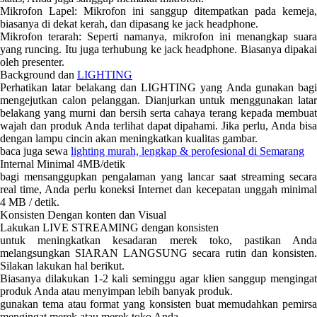
Mikrofon Lapel: Mikrofon ini sanggup ditempatkan pada kemeja,
biasanya di dekat kerah, dan dipasang ke jack headphone.
Mikrofon terarah: Seperti namanya, mikrofon ini menangkap suara
yang runcing. Itu juga terhubung ke jack headphone. Biasanya dipakai
oleh presenter.
Background dan
LIGHTING
Perhatikan latar belakang dan LIGHTING yang Anda gunakan bagi
mengejutkan calon pelanggan. Dianjurkan untuk menggunakan latar
belakang yang murni dan bersih serta cahaya terang kepada membuat
wajah dan produk Anda terlihat dapat dipahami. Jika perlu, Anda bisa
dengan lampu cincin akan meningkatkan kualitas gambar.
baca juga sewa
lighting murah, lengkap & perofesional di Semarang
Internal Minimal 4MB/detik
bagi mensanggupkan pengalaman yang lancar saat streaming secara
real time, Anda perlu koneksi Internet dan kecepatan unggah minimal
4 MB / detik.
Konsisten Dengan konten dan Visual
Lakukan LIVE STREAMING dengan konsisten
untuk meningkatkan kesadaran merek toko, pastikan Anda
melangsungkan SIARAN LANGSUNG secara rutin dan konsisten.
Silakan lakukan hal berikut.
Biasanya dilakukan 1-2 kali seminggu agar klien sanggup mengingat
produk Anda atau menyimpan lebih banyak produk.
gunakan tema atau format yang konsisten buat memudahkan pemirsa
mengingat merek atau merek toko Anda.