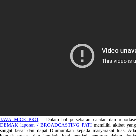
JAVA MICE PRO
– Dalam hal persebaran catatan dan reportas
DEMAK laporan / BROADCASTING PATI
memiliki akibat yan
sangat besar dan dapat Diumumkan kepada masyarakat luas. Ada
banyak proses dan langkah bagi menjadi reporter dalam dunia