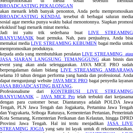
Mempromosikan di media sosial sebelum memulai
BROADCASTING PEKALONGAN
akan menarik lebih banyak penonton, Anda perlu mempromosikan
BROADCASTING KENDAL
tersebut di berbagai saluran media
sosial agar mereka punya waktu bakal menontonnya. Siapkan promosi
eksklusif bagi menarik minat mereka.
Jadi ini yaitu trik sederhana buat
LIVE STREAMING
BANYUMANIK
buat pemuka. Nah, para penjualnya, Anda bisa
memakai media
LIVE STREAMING KEBUMEN
bagai media untu
mempromosikan produknya.
kepada anda yang membutuhkan peralatan
LIVE STREAMING atau
JASA SIARAN LANGSUNG TEMANGGUNG
akan bisnis dan
event yang akan anda selenggarakan. JAVA MICE PRO sudah
berpengalaman dalam bidang
LIVE STREAMING AMBARAWA
selama 10 tahun dengan performa yang handa dan professional. Anda
dapat mengunjungi website
JAVA MICE PRO
bagai penyedia layanan
JASA BROADCASTING BATANG
.
Profesionalisme dari
KONTRIBUSI LIVE STREAMING
BANYUMANIK
–
JAVA MICE Pro
telah terbukti dari kerjasama
dengan para customer besar. Diantaranya adalah POLDA Jawa
Tengah, PLN Jawa Tengah dan Jogjakarta, Pertamina Jawa Tengah
dan Yogyakarta, Sriboga Raturaya, Kementerian Pertanian, Pemerintah
Kota Semarang, Kementerian Perikanan dan Kelautan, hingga DPRD
Provinsi Jawa Tengah. Hal ini tentu menjadikan
JASA LIVE
STREAMING JOGJA
yang satu ini layak untuk di rekomendasikan.