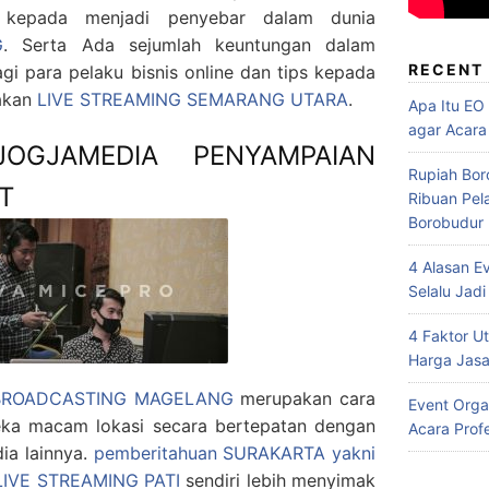
 kepada menjadi penyebar dalam dunia
G
. Serta Ada sejumlah keuntungan dalam
RECENT
gi para pelaku bisnis online dan tips kepada
akan
LIVE STREAMING SEMARANG UTARA
.
Apa Itu EO
agar Acara
JOGJAMEDIA PENYAMPAIAN
Rupiah Bor
T
Ribuan Pel
Borobudur
4 Alasan E
Selalu Jadi
4 Faktor 
Harga Jasa
 BROADCASTING MAGELANG
merupakan cara
Event Orga
neka macam lokasi secara bertepatan dengan
Acara Prof
dia lainnya.
pemberitahuan SURAKARTA yakni
LIVE STREAMING PATI
sendiri lebih menyimak