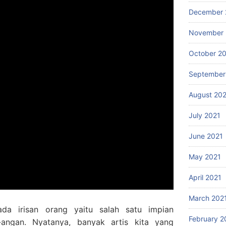
December 
November 
October 2
September
August 20
July 2021
June 2021
May 2021
April 2021
March 202
ada irisan orang yaitu salah satu impian
February 2
angan. Nyatanya, banyak artis kita yang