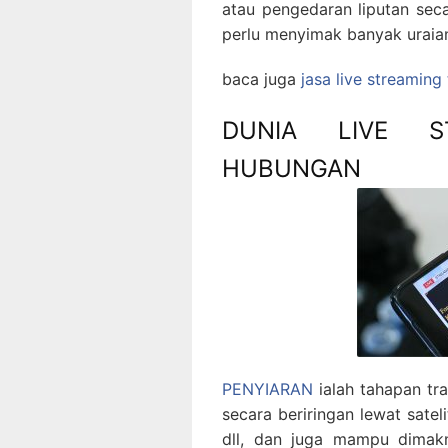
atau pengedaran liputan sec
perlu menyimak banyak uraia
baca juga
jasa live streaming
DUNIA LIVE S
HUBUNGAN
PENYIARAN
ialah tahapan tr
secara beriringan lewat satelit
dll, dan juga mampu dimak