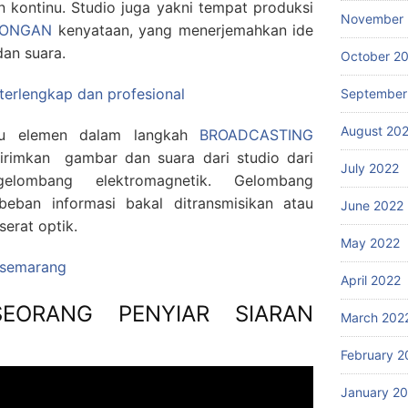
 kontinu. Studio juga yakni tempat produksi
November 
LONGAN
kenyataan, yang menerjemahkan ide
an suara.
October 2
 terlengkap dan profesional
September
August 20
satu elemen dalam langkah
BROADCASTING
irimkan gambar dan suara dari studio dari
July 2022
lombang elektromagnetik. Gelombang
eban informasi bakal ditransmisikan atau
June 2022
serat optik.
May 2022
g semarang
April 2022
SEORANG PENYIAR SIARAN
March 202
February 2
January 2