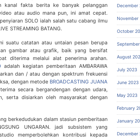
 kanal fakta berita ke banyak pelanggan
December 
video atau audio mana pun, ini amat cepat.
November
, penyiaran SOLO ialah salah satu cabang ilmu
LIVE STREAMING BATANG.
October 2
i suatu catatan atau untaian pesan berupa
September
an gambar atau grafik, baik yang bersifat
August 20
pat diterima melalui alat penerima arahan.
O
adalah kegiatan pemberitaan AMBARAWA
July 2023
arkan dan / atau dengan spektrum frekuensi
ariksa, dengan metode
BROADCASTING JUANA
June 2023
diterima secara bergandengan dengan udara,
May 2023
n, serta disiarkan oleh masyarakat dengan
February 2
yang berkedudukan dalam stasiun pemberitaan
January 2
GSUNG UNGARAN. jadi subsistem yang
December 
 studio memperbolehkan kontribusi kepada