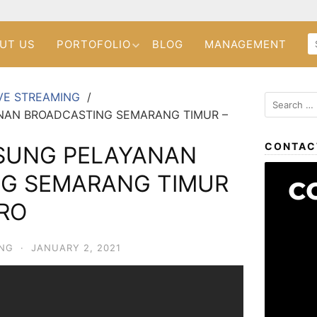
UT US
PORTOFOLIO
BLOG
MANAGEMENT
VE STREAMING
NAN BROADCASTING SEMARANG TIMUR –
CONTAC
SUNG PELAYANAN
G SEMARANG TIMUR
PRO
ING
·
JANUARY 2, 2021