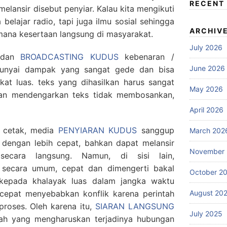
RECENT
melansir disebut penyiar. Kalau kita mengikuti
 belajar radio, tapi juga ilmu sosial sehingga
ARCHIV
mana kesertaan langsung di masyarakat.
July 2026
n dan
BROADCASTING KUDUS
kebenaran /
June 2026
yai dampak yang sangat gede dan bisa
t luas. teks yang dihasilkan harus sangat
May 2026
dan mendengarkan teks tidak membosankan,
April 2026
 cetak, media
PENYIARAN KUDUS
sanggup
March 202
 dengan lebih cepat, bahkan dapat melansir
November
ecara langsung. Namun, di sisi lain,
 secara umum, cepat dan dimengerti bakal
October 2
kepada khalayak luas dalam jangka waktu
August 20
 cepat menyebabkan konflik karena perintah
proses. Oleh karena itu,
SIARAN LANGSUNG
July 2025
ah yang mengharuskan terjadinya hubungan