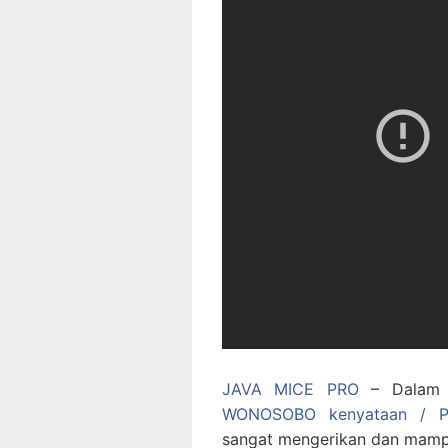
JAVA MICE PRO
– Dalam h
WONOSOBO kenyataan / 
sangat mengerikan dan mampu