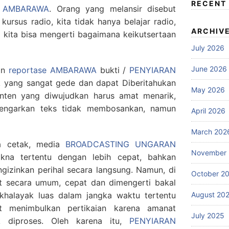
RECENT
 AMBARAWA
. Orang yang melansir disebut
 kursus radio, kita tidak hanya belajar radio,
ARCHIV
ga kita bisa mengerti bagaimana keikutsertaan
July 2026
June 2026
dan
reportase AMBARAWA
bukti /
PENYIARAN
 yang sangat gede dan dapat Diberitahukan
May 2026
nten yang diwujudkan harus amat menarik,
dengarkan teks tidak membosankan, namun
April 2026
March 202
a cetak, media
BROADCASTING UNGARAN
November
na tertentu dengan lebih cepat, bahkan
izinkan perihal secara langsung. Namun, di
October 2
at secara umum, cepat dan dimengerti bakal
August 20
halayak luas dalam jangka waktu tertentu
 menimbulkan pertikaian karena amanat
July 2025
k diproses. Oleh karena itu,
PENYIARAN