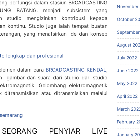
 yang berfungsi dalam stasiun BROADCASTING
November 
NG BATANG. menjadi subsistem yang
en studio mengizinkan kontribusi kepada
October 2
an kontinu. Studio juga ialah tempat buatan
September
erangan, yang menafsirkan ide dan konsep
August 20
 terlengkap dan profesional
July 2022
u elemen dalam cara
BROADCASTING KENDAL
,
June 2022
 gambar dan suara dari studio dari studio
May 2022
ektromagnetik. Gelombang elektromagnetik
ditransmisikan atau ditransmisikan melalui
April 2022
March 202
g semarang
February 2
SEORANG PENYIAR LIVE
January 2