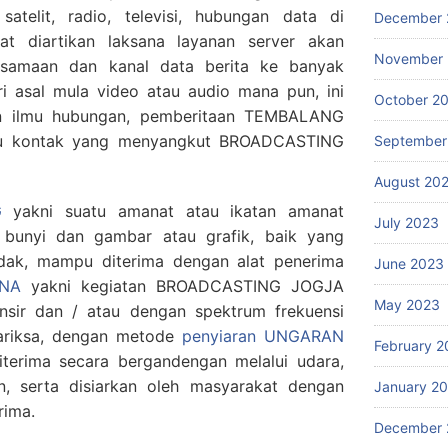
atelit, radio, televisi, hubungan data di
December 
pat diartikan laksana layanan server akan
November
rsamaan dan kanal data berita ke banyak
i asal mula video atau audio mana pun, ini
October 2
lin ilmu hubungan, pemberitaan TEMBALANG
lmu kontak yang menyangkut BROADCASTING
September
August 20
G
yakni suatu amanat atau ikatan amanat
July 2023
 bunyi dan gambar atau grafik, baik yang
tidak, mampu diterima dengan alat penerima
June 2023
NA
yakni kegiatan BROADCASTING JOGJA
May 2023
nsir dan / atau dengan spektrum frekuensi
ntariksa, dengan metode
penyiaran UNGARAN
February 2
iterima secara bergandengan melalui udara,
n, serta disiarkan oleh masyarakat dengan
January 2
rima.
December 