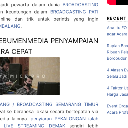
njadi pewarta dalam dunia
BROADCASTING
san keuntungan dalam
BROADCASTING PATI
RECENT
nline dan trik untuk perintis yang ingin
MBALANG
.
Apa Itu EO
agar Acara
KEBUMENMEDIA PENYAMPAIAN
Rupiah Bor
RA CEPAT
Ribuan Pel
Borobudur
4 Alasan E
Selalu Jadi
4 Faktor 
Harga Jasa
ANG / BROADCASTING SEMARANG TIMUR
Event Orga
yal ke beraneka lokasi secara bertepatan via
Acara Prof
media lainnya.
penyiaran PEKALONGAN ialah
n.
LIVE STREAMING DEMAK
sendiri lebih