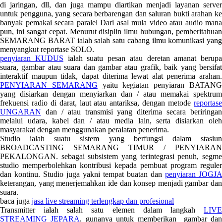
di jaringan, dll, dan juga mampu diartikan menjadi layanan server
untuk pengguna, yang secara berbarengan dan saluran bukti arahan ke
banyak pemakai secara paralel Dari asal mula video atau audio mana
pun, ini sangat cepat. Menurut disiplin ilmu hubungan, pemberitahuan
SEMARANG BARAT ialah salah satu cabang ilmu komunikasi yang
menyangkut reportase SOLO.
penyiaran KUDUS
ialah suatu pesan atau deretan amanat berupa
suara, gambar atau suara dan gambar atau grafik, baik yang bersifat
interaktif maupun tidak, dapat diterima lewat alat penerima arahan.
PENYIARAN SEMARANG
yaitu kegiatan penyiaran BATAN
yang disiarkan dengan menyiarkan dan / atau memakai spektrum
frekuensi radio di darat, laut atau antariksa, dengan metode
reportase
UNGARAN
dan / atau transmisi yang diterima secara beriringan
melalui udara, kabel dan / atau media lain, serta disiarkan oleh
masyarakat dengan menggunakan peralatan penerima.
Studio ialah suatu sistem yang berfungsi dalam stasiun
BROADCASTING SEMARANG TIMUR / PENYIARAN
PEKALONGAN. sebagai subsistem yang terintegrasi penuh, segme
studio memperbolehkan kontribusi kepada pembuat program reguler
dan kontinu. Studio juga yakni tempat buatan dan
penyiaran JOGJA
keterangan, yang menerjemahkan ide dan konsep menjadi gambar dan
suara.
baca juga
jasa live streaming terlengkap dan profesional
Transmitter ialah salah satu elemen dalam langkah
LIVE
STREAMING JEPARA
, gunanya untuk memberikan gambar da