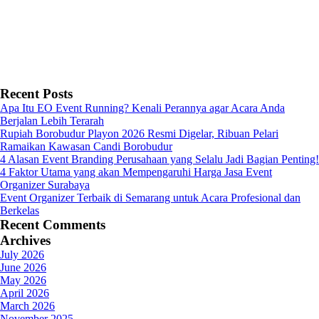
Recent Posts
Apa Itu EO Event Running? Kenali Perannya agar Acara Anda
Berjalan Lebih Terarah
Rupiah Borobudur Playon 2026 Resmi Digelar, Ribuan Pelari
Ramaikan Kawasan Candi Borobudur
4 Alasan Event Branding Perusahaan yang Selalu Jadi Bagian Penting!
4 Faktor Utama yang akan Mempengaruhi Harga Jasa Event
Organizer Surabaya
Event Organizer Terbaik di Semarang untuk Acara Profesional dan
Berkelas
Recent Comments
Archives
July 2026
June 2026
May 2026
April 2026
March 2026
November 2025