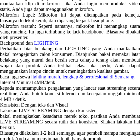
manfaatkan klip di mikrofon. Jika Anda ingin memproduksi video
statis, Anda juga dapat menggunakan mikrofon.
Mikrofon Lapel: Mikrofon ini dapat ditempatkan pada kemeja,
biasanya di dekat kerah, dan dipasang ke jack headphone.
Mikrofon terarah: Seperti namanya, mikrofon ini menangkap suara
yang runcing. Itu juga terhubung ke jack headphone. Biasanya dipakai
oleh presenter.
Background dan
LIGHTING
Perhatikan latar belakang dan LIGHTING yang Anda manfaatkan
bakal mengejutkan calon konsumen. Dianjurkan bakal memakai latar
belakang yang murni dan bersih serta cahaya terang akan membuat
wajah dan produk Anda terlihat jelas. Jika perlu, Anda dapat
menggunakan lampu cincin untuk meningkatkan kualitas gambar.
baca juga sewa
lighting murah, lengkap & perofesional di Semarang
Internal Minimal 4MB/detik
kepada menmampukan pengalaman yang lancar saat streaming secara
real time, Anda butuh koneksi Internet dan kecepatan unggah minimal
4 MB / detik.
Konsisten Dengan teks dan Visual
Lakukan LIVE STREAMING dengan konsisten
bakal meningkatkan kesadaran merek toko, pastikan Anda membuat
LIVE STREAMING secara rutin dan konsisten. Silakan lakukan hal
berikut.
Biasanya dilakukan 1-2 kali seminggu agar pembeli mampu mengingat
produk Anda atau menyimpan lebih banyak produk.