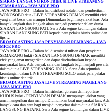
SIARAN LANGSUNG KONTRIBUSI LIVE STREAMING
SEMARANG – JAVA MICE PRO
JAVA MICE PRO – Dalam hal distribusi notulen dan pemberitaan
WONOSOBO data / LIVE STREAMING DEMAK memiliki efek
yang amat besar dan mampu Diumumkan bagi masyarakat luas. Ada
banyak langkah dan langkah akan menjadi penyebar dalam dunia
SIARAN LANGSUNG PATI. Serta Ada segme keuntungan dalam
SIARAN LANGSUNG PATI kepada para pelaku bisnis online dan
tips …
BROADCASTING JASA PENYIARAN REMBANG – JAVA
MICE PRO
JAVA MICE PRO – Dalam hal diseminasi tulisan dan penyiaran
SEMARANG bukti / SIARAN LANGSUNG DEMAK memiliki
efek yang amat mengerikan dan dapat disebarluaskan kepada
masyarakat luas. Ada banyak cara dan langkah bagi menjadi pewarta
dalam dunia LIVE STREAMING JOGJA. Serta Ada sejumlah
keuntungan dalam LIVE STREAMING SOLO untuk para pelaku
bisnis online dan trik …
BROADCASTING JASA LIVE STREAMING MAGELANG –
JAVA MICE PRO
JAVA MICE PRO – Dalam hal sirkulasi goresan dan reportase
KUDUS bukti / PENYIARAN DEMAK mempunyai akibat yang
amat mengerikan dan mampu Diumumkan buat masyarakat luas. Ada
banyak cara dan cara bagi menjadi penyebar dalam dunia SIARAN
LANGSUNG BATANG. Serta Ada segme keuntungan dalam LIVE