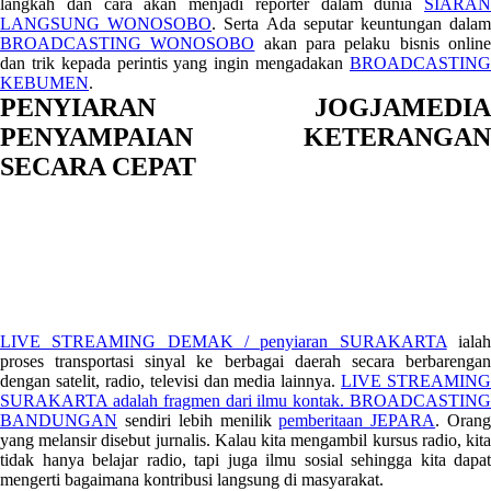
langkah dan cara akan menjadi reporter dalam dunia
SIARAN
LANGSUNG WONOSOBO
. Serta Ada seputar keuntungan dala
BROADCASTING WONOSOBO
akan para pelaku bisnis onlin
dan trik kepada perintis yang ingin mengadakan
BROADCASTING
KEBUMEN
.
PENYIARAN JOGJAMEDIA
PENYAMPAIAN KETERANGAN
SECARA CEPAT
LIVE STREAMING DEMAK / penyiaran SURAKARTA
iala
proses transportasi sinyal ke berbagai daerah secara berbarengan
dengan satelit, radio, televisi dan media lainnya.
LIVE STREAMING
SURAKARTA adalah fragmen dari ilmu kontak.
BROADCASTING
BANDUNGAN
sendiri lebih menilik
pemberitaan JEPARA
. Oran
yang melansir disebut jurnalis. Kalau kita mengambil kursus radio, kita
tidak hanya belajar radio, tapi juga ilmu sosial sehingga kita dapat
mengerti bagaimana kontribusi langsung di masyarakat.