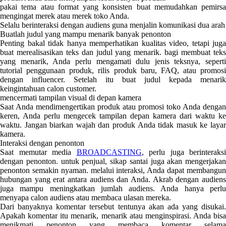
pakai tema atau format yang konsisten buat memudahkan pemirsa
mengingat merek atau merek toko Anda.
Selalu berinteraksi dengan audiens guna menjalin komunikasi dua arah
Buatlah judul yang mampu menarik banyak penonton
Penting bakal tidak hanya memperhatikan kualitas video, tetapi juga
buat merealisasikan teks dan judul yang menarik. bagi membuat teks
yang menarik, Anda perlu mengamati dulu jenis teksnya, seperti
tutorial penggunaan produk, rilis produk baru, FAQ, atau promosi
dengan influencer. Setelah itu buat judul kepada menarik
keingintahuan calon customer.
mencermati tampilan visual di depan kamera
Saat Anda mendimengertikan produk atau promosi toko Anda dengan
keren, Anda perlu mengecek tampilan depan kamera dari waktu ke
waktu. Jangan biarkan wajah dan produk Anda tidak masuk ke layar
kamera.
Interaksi dengan penonton
Saat memutar media
BROADCASTING
, perlu juga berinteraksi
dengan penonton. untuk penjual, sikap santai juga akan mengerjakan
penonton semakin nyaman. melalui interaksi, Anda dapat membangun
hubungan yang erat antara audiens dan Anda. Akrab dengan audiens
juga mampu meningkatkan jumlah audiens. Anda hanya perlu
menyapa calon audiens atau membaca ulasan mereka.
Dari banyaknya komentar tersebut tentunya akan ada yang disukai.
Apakah komentar itu menarik, menarik atau menginspirasi. Anda bisa
menikmati penonton yang membaca komentar selama