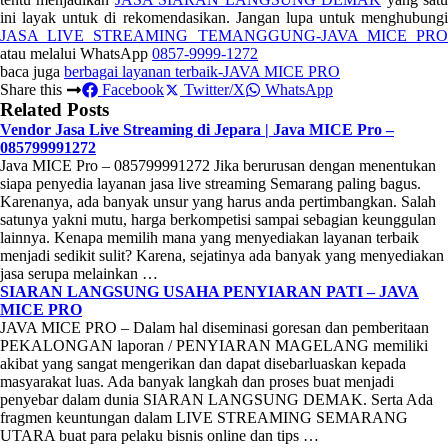
ini layak untuk di rekomendasikan. Jangan lupa untuk menghubungi
JASA LIVE STREAMING TEMANGGUNG-JAVA MICE PRO
atau melalui WhatsApp
0857-9999-1272
baca juga
berbagai layanan terbaik-JAVA MICE PRO
Share this
Facebook
Twitter/X
WhatsApp
Related Posts
Vendor Jasa Live Streaming di Jepara | Java MICE Pro –
085799991272
Java MICE Pro – 085799991272 Jika berurusan dengan menentukan
siapa penyedia layanan jasa live streaming Semarang paling bagus.
Karenanya, ada banyak unsur yang harus anda pertimbangkan. Salah
satunya yakni mutu, harga berkompetisi sampai sebagian keunggulan
lainnya. Kenapa memilih mana yang menyediakan layanan terbaik
menjadi sedikit sulit? Karena, sejatinya ada banyak yang menyediakan
jasa serupa melainkan …
SIARAN LANGSUNG USAHA PENYIARAN PATI – JAVA
MICE PRO
JAVA MICE PRO – Dalam hal diseminasi goresan dan pemberitaan
PEKALONGAN laporan / PENYIARAN MAGELANG memiliki
akibat yang sangat mengerikan dan dapat disebarluaskan kepada
masyarakat luas. Ada banyak langkah dan proses buat menjadi
penyebar dalam dunia SIARAN LANGSUNG DEMAK. Serta Ada
fragmen keuntungan dalam LIVE STREAMING SEMARANG
UTARA buat para pelaku bisnis online dan tips …