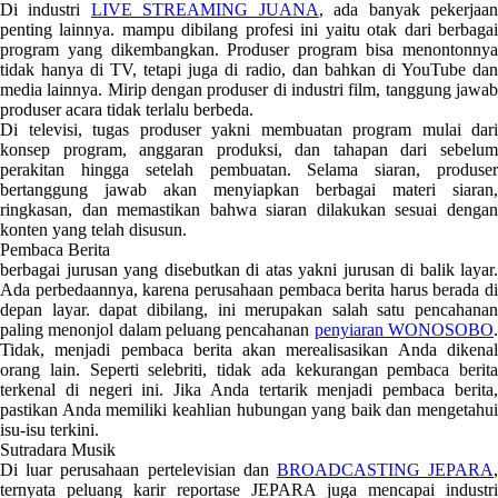
Di industri
LIVE STREAMING JUANA
, ada banyak pekerjaa
penting lainnya. mampu dibilang profesi ini yaitu otak dari berbagai
program yang dikembangkan. Produser program bisa menontonnya
tidak hanya di TV, tetapi juga di radio, dan bahkan di YouTube dan
media lainnya. Mirip dengan produser di industri film, tanggung jawab
produser acara tidak terlalu berbeda.
Di televisi, tugas produser yakni membuatan program mulai dari
konsep program, anggaran produksi, dan tahapan dari sebelum
perakitan hingga setelah pembuatan. Selama siaran, produser
bertanggung jawab akan menyiapkan berbagai materi siaran,
ringkasan, dan memastikan bahwa siaran dilakukan sesuai dengan
konten yang telah disusun.
Pembaca Berita
berbagai jurusan yang disebutkan di atas yakni jurusan di balik layar.
Ada perbedaannya, karena perusahaan pembaca berita harus berada di
depan layar. dapat dibilang, ini merupakan salah satu pencahanan
paling menonjol dalam peluang pencahanan
penyiaran WONOSOBO
Tidak, menjadi pembaca berita akan merealisasikan Anda dikenal
orang lain. Seperti selebriti, tidak ada kekurangan pembaca berita
terkenal di negeri ini. Jika Anda tertarik menjadi pembaca berita,
pastikan Anda memiliki keahlian hubungan yang baik dan mengetahui
isu-isu terkini.
Sutradara Musik
Di luar perusahaan pertelevisian dan
BROADCASTING JEPARA
ternyata peluang karir reportase JEPARA juga mencapai industri