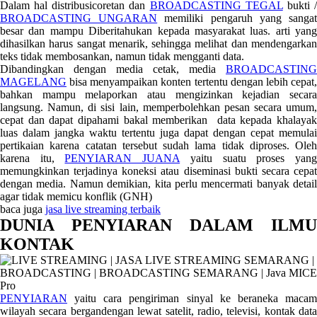
Dalam hal distribusicoretan dan
BROADCASTING TEGAL
bukti 
BROADCASTING UNGARAN
memiliki pengaruh yang sanga
besar dan mampu Diberitahukan kepada masyarakat luas. arti yang
dihasilkan harus sangat menarik, sehingga melihat dan mendengarkan
teks tidak membosankan, namun tidak mengganti data.
Dibandingkan dengan media cetak, media
BROADCASTING
MAGELANG
bisa menyampaikan konten tertentu dengan lebih cepat,
bahkan mampu melaporkan atau mengizinkan kejadian secara
langsung. Namun, di sisi lain, memperbolehkan pesan secara umum,
cepat dan dapat dipahami bakal memberikan data kepada khalayak
luas dalam jangka waktu tertentu juga dapat dengan cepat memulai
pertikaian karena catatan tersebut sudah lama tidak diproses. Oleh
karena itu,
PENYIARAN JUANA
yaitu suatu proses yan
memungkinkan terjadinya koneksi atau diseminasi bukti secara cepat
dengan media. Namun demikian, kita perlu mencermati banyak detail
agar tidak memicu konflik (GNH)
baca juga
jasa live streaming terbaik
DUNIA PENYIARAN DALAM ILMU
KONTAK
PENYIARAN
yaitu cara pengiriman sinyal ke beraneka macam
wilayah secara bergandengan lewat satelit, radio, televisi, kontak data