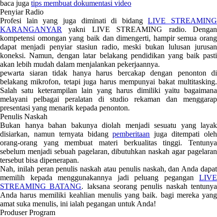
baca juga
tips membuat dokumentasi video
Penyiar Radio
Profesi lain yang juga diminati di bidang
LIVE STREAMING
KARANGANYAR
yakni LIVE STREAMING radio. Dengan
kompetensi omongan yang baik dan dimengerti, hampir semua orang
dapat menjadi penyiar stasiun radio, meski bukan lulusan jurusan
koneksi. Namun, dengan latar belakang pendidikan yang baik pasti
akan lebih mudah dalam menjalankan pekerjaannya.
pewarta siaran tidak hanya harus bercakap dengan penonton di
belakang mikrofon, tetapi juga harus mempunyai bakat multitasking.
Salah satu keterampilan lain yang harus dimiliki yaitu bagaimana
melayani pelbagai peralatan di studio rekaman dan menggarap
presentasi yang menarik kepada penonton.
Penulis Naskah
Bukan hanya bahan bakunya diolah menjadi sesuatu yang layak
disiarkan, namun ternyata bidang
pemberitaan
juga ditempati ole
orang-orang yang membuat materi berkualitas tinggi. Tentunya
sebelum menjadi sebuah pagelaran, dibutuhkan naskah agar pagelaran
tersebut bisa dipenerapan.
Nah, inilah peran penulis naskah atau penulis naskah, dan Anda dapat
memilih kepada menggunakannya jadi peluang pegangan
LIVE
STREAMING BATANG
. laksana seorang penulis naskah tentuny
Anda harus memiliki keahlian menulis yang baik. bagi mereka yang
amat suka menulis, ini ialah pegangan untuk Anda!
Produser Program