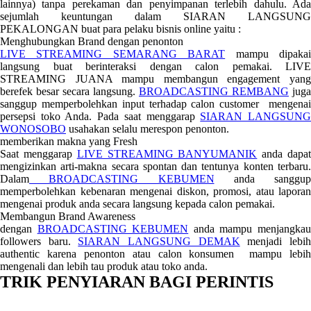
lainnya) tanpa perekaman dan penyimpanan terlebih dahulu. Ada
sejumlah keuntungan dalam SIARAN LANGSUNG
PEKALONGAN buat para pelaku bisnis online yaitu :
Menghubungkan Brand dengan penonton
LIVE STREAMING SEMARANG BARAT
mampu dipaka
langsung buat berinteraksi dengan calon pemakai. LIVE
STREAMING JUANA mampu membangun engagement yang
berefek besar secara langsung.
BROADCASTING REMBANG
juga
sanggup memperbolehkan input terhadap calon customer mengenai
persepsi toko Anda. Pada saat menggarap
SIARAN LANGSUN
WONOSOBO
usahakan selalu merespon penonton.
memberikan makna yang Fresh
Saat menggarap
LIVE STREAMING BANYUMANIK
anda dapa
mengizinkan arti-makna secara spontan dan tentunya konten terbaru.
Dalam
BROADCASTING KEBUMEN
anda sanggup
memperbolehkan kebenaran mengenai diskon, promosi, atau laporan
mengenai produk anda secara langsung kepada calon pemakai.
Membangun Brand Awareness
dengan
BROADCASTING KEBUMEN
anda mampu menjangka
followers baru.
SIARAN LANGSUNG DEMAK
menjadi lebi
authentic karena penonton atau calon konsumen mampu lebih
mengenali dan lebih tau produk atau toko anda.
TRIK PENYIARAN BAGI PERINTIS