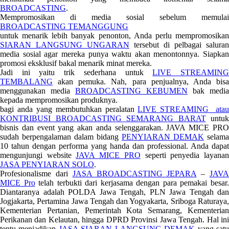
BROADCASTING
.
Mempromosikan di media sosial sebelum memulai
BROADCASTING TEMANGGUNG
untuk menarik lebih banyak penonton, Anda perlu mempromosikan
SIARAN LANGSUNG UNGARAN
tersebut di pelbagai saluran
media sosial agar mereka punya waktu akan menontonnya. Siapkan
promosi eksklusif bakal menarik minat mereka.
Jadi ini yaitu trik sederhana untuk
LIVE STREAMIN
TEMBALANG
akan pemuka. Nah, para penjualnya, Anda bisa
menggunakan media
BROADCASTING KEBUMEN
bak media
kepada mempromosikan produknya.
bagi anda yang membutuhkan peralatan
LIVE STREAMING atau
KONTRIBUSI BROADCASTING SEMARANG BARAT
untuk
bisnis dan event yang akan anda selenggarakan. JAVA MICE PRO
sudah berpengalaman dalam bidang
PENYIARAN DEMAK
selama
10 tahun dengan performa yang handa dan professional. Anda dapat
mengunjungi website
JAVA MICE PRO
seperti penyedia layana
JASA PENYIARAN SOLO
.
Profesionalisme dari
JASA BROADCASTING JEPARA
–
JAV
MICE Pro
telah terbukti dari kerjasama dengan para pemakai besar
Diantaranya adalah POLDA Jawa Tengah, PLN Jawa Tengah dan
Jogjakarta, Pertamina Jawa Tengah dan Yogyakarta, Sriboga Raturaya,
Kementerian Pertanian, Pemerintah Kota Semarang, Kementerian
Perikanan dan Kelautan, hingga DPRD Provinsi Jawa Tengah. Hal ini
tentu menjadikan
JASA SIARAN LANGSUNG DEMAK
yang sat