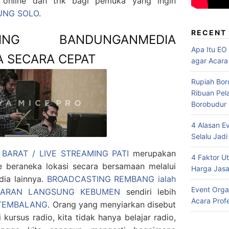
 online dan trik bagi pemuka yang ingin
UNG SOLO
.
RECENT
ING BANDUNGANMEDIA
Apa Itu EO
A SECARA CEPAT
agar Acara
Rupiah Bor
Ribuan Pel
Borobudur
4 Alasan E
Selalu Jadi
ARAT / LIVE STREAMING PATI
merupakan
4 Faktor 
e beraneka lokasi secara bersamaan melalui
Harga Jasa
edia lainnya.
BROADCASTING REMBANG ialah
Event Orga
IARAN LANGSUNG KEBUMEN
sendiri lebih
Acara Prof
 TEMBALANG
. Orang yang menyiarkan disebut
 kursus radio, kita tidak hanya belajar radio,