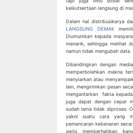
tapi juga ilmu sosial se
keikutsertaan langsung di ma
Dalam hal distribusikarya d
LANGSUNG DEMAK
memili
Diumumkan kepada masyaraka
menarik, sehingga melihat 
namun tidak mengubah data.
Dibandingkan dengan medi
memperbolehkan makna tert
menyiarkan atau menyampaika
lain, mengirimkan pesan se
mengantarkan fakta kepada 
juga dapat dengan cepat m
sudah lama tidak diproses. O
yakni suatu cara yang me
pemencaran kebenaran secar
perlu memperhatikan bany