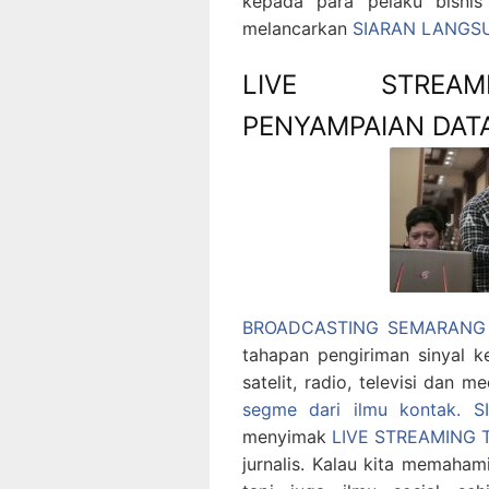
kepada para pelaku bisnis
melancarkan
SIARAN LANGS
LIVE STREAM
PENYAMPAIAN DAT
BROADCASTING SEMARANG B
tahapan pengiriman sinyal k
satelit, radio, televisi dan m
segme dari ilmu kontak.
S
menyimak
LIVE STREAMING
jurnalis. Kalau kita memahami