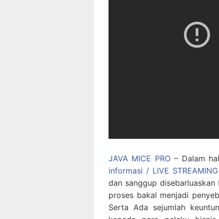
JAVA MICE PRO
– Dalam hal 
informasi / LIVE STREAMI
dan sanggup disebarluaskan 
proses bakal menjadi penye
Serta Ada sejumlah keunt