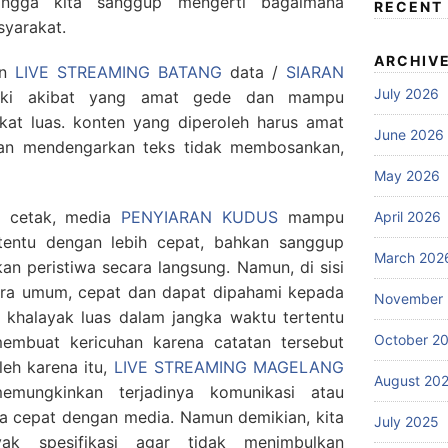
hingga kita sanggup mengerti bagaimana
RECENT
syarakat.
ARCHIV
an
LIVE STREAMING BATANG
data /
SIARAN
July 2026
ki akibat yang amat gede dan mampu
t luas. konten yang diperoleh harus amat
June 2026
dan mendengarkan teks tidak membosankan,
May 2026
a cetak, media
PENYIARAN KUDUS
mampu
April 2026
entu dengan lebih cepat, bahkan sanggup
March 202
n peristiwa secara langsung. Namun, di sisi
cara umum, cepat dan dapat dipahami kepada
November
khalayak luas dalam jangka waktu tertentu
October 2
embuat kericuhan karena catatan tersebut
leh karena itu,
LIVE STREAMING MAGELANG
August 20
mungkinkan terjadinya komunikasi atau
a cepat dengan media. Namun demikian, kita
July 2025
ak spesifikasi agar tidak menimbulkan