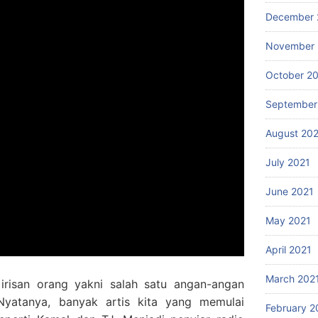
December 
November 
October 2
September
August 20
July 2021
June 2021
May 2021
April 2021
March 202
 irisan orang yakni salah satu angan-angan
Nyatanya, banyak artis kita yang memulai
February 2