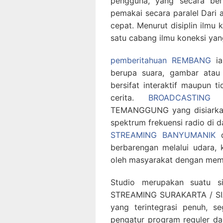
pengguna, yang secara ber
pemakai secara paralel Dari 
cepat. Menurut disiplin ilm
satu cabang ilmu koneksi y
pemberitahuan REMBANG
ia
berupa suara, gambar atau
bersifat interaktif maupun t
cerita.
BROADCASTING
TEMANGGUNG yang disiarkan
spektrum frekuensi radio di d
STREAMING BANYUMANIK
d
berbarengan melalui udara, k
oleh masyarakat dengan mema
Studio merupakan suatu s
STREAMING SURAKARTA / SI
yang terintegrasi penuh, s
pengatur program reguler dan