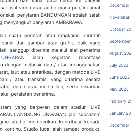
tepatan dan kanal data cerita ke banyak
December 
asal usul video atau audio mana pun, ini amat
u koneksi, penyiaran BANDUNGAN adalah salah
November
ang menyangkut penyiaran AMBARAWA.
October 2
lah suatu perintah atau rangkaian perintah
September
 bunyi dan gambar atau grafik, baik yang
idak, sanggup diterima melalui alat penerima
August 20
 UNGARAN
ialah kegiatan reportase
 dengan melansir dan / atau menggunakan
July 2023
arat, laut atau antariksa, dengan metode
LIVE
June 2023
an / atau transmisi yang diterima secara
abel dan / atau media lain, serta disiarkan
May 2023
kai peralatan penerima.
February 2
istem yang berperan dalam stasiun LIVE
January 2
ARAN LANGSUNG UNGARAN. jadi subsistem
egme studio memberikan kontribusi kepada
December 
 kontinu. Studio juga ialah tempat produksi