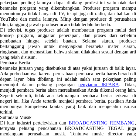
pekerjaan penting lainnya. dapat dibilang profesi ini yaitu otak dari
beraneka program yang dikembangkan. Produser program mampu
menontonnya tidak hanya di TV, tetapi juga di radio, dan bahkan di
YouTube dan media lainnya. Mirip dengan produser di perusahaan
film, tanggung jawab produser acara tidak terlalu berbeda.
Di televisi, tugas produser adalah membuatan program mulai dari
konsep program, anggaran penerapan, dan proses dari sebelum
pembuatan hingga setelah buatan. Selama siaran, produser
bertanggung jawab untuk menyiapkan beraneka materi siaran,
ringkasan, dan memastikan bahwa siaran dilakukan sesuai dengan arti
yang telah disusun.
Pembaca Berita
beraneka jurusan yang disebutkan di atas yakni jurusan di balik layar.
Ada perbedaannya, karena perusahaan pembaca berita harus berada di
depan layar. bisa dibilang, ini adalah salah satu pekerjaan paling
menonjol dalam peluang pegangan
penyiaran JEPARA
. Tidak,
menjadi pembaca berita akan merealisasikan Anda dikenal orang lain.
Seperti selebriti, tidak ada kekurangan pembaca berita terkenal di
negeri ini. Jika Anda tertarik menjadi pembaca berita, pastikan Anda
mempunyai kompetensi kontak yang baik dan mengetahui isu-isu
terkini.
Sutradara Musik
Di luar industri pertelevisian dan
BROADCASTING REMBANG
ternyata peluang pencahanan BROADCASTING TEGAL juga
menjangkau perusahaan musik. Tentunya music director yang