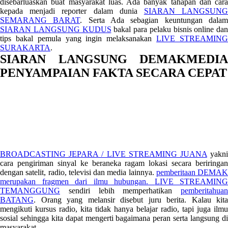
disebarluaskan buat masyarakat luas. Ada banyak tahapan dan cara
kepada menjadi reporter dalam dunia
SIARAN LANGSUN
SEMARANG BARAT
. Serta Ada sebagian keuntungan dala
SIARAN LANGSUNG KUDUS
bakal para pelaku bisnis online dan
tips bakal pemula yang ingin melaksanakan
LIVE STREAMIN
SURAKARTA
.
SIARAN LANGSUNG DEMAKMEDIA
PENYAMPAIAN FAKTA SECARA CEPAT
BROADCASTING JEPARA / LIVE STREAMING JUANA
yakn
cara pengiriman sinyal ke beraneka ragam lokasi secara beriringan
dengan satelit, radio, televisi dan media lainnya.
pemberitaan DEMAK
merupakan fragmen dari ilmu hubungan.
LIVE STREAMING
TEMANGGUNG
sendiri lebih memperhatikan
pemberitahuan
BATANG
. Orang yang melansir disebut juru berita. Kalau kita
mengikuti kursus radio, kita tidak hanya belajar radio, tapi juga ilmu
sosial sehingga kita dapat mengerti bagaimana peran serta langsung di
masyarakat.