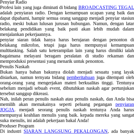
Penyiar Radio
Profesi lain yang juga diminati di bidang
BROADCASTING TEGAL
adalah penyiaran radio. Dengan kemampuan ucapan yang baik dan
dapat dipahami, hampir semua orang sanggup menjadi penyiar stasiun
radio, meski bukan lulusan jurusan hubungan. Namun, dengan latar
belakang pendidikan yang baik pasti akan lebih mudah dalam
menjalankan pekerjaannya.
penyiar siaran tidak hanya harus berujaran dengan penonton di
belakang mikrofon, tetapi juga harus mempunyai kemampuan
multitasking. Salah satu keterampilan lain yang harus dimiliki ialah
bagaimana melayani beragam peralatan di studio rekaman dan
memproduksi presentasi yang menarik untuk penonton.
Penulis Naskah
Bukan hanya bahan bakunya diolah menjadi sesuatu yang layak
disiarkan, namun ternyata bidang
pemberitahuan
juga ditempati ole
orang-orang yang mengerjakan materi berkualitas tinggi. Tentunya
sebelum menjadi sebuah event, dibutuhkan naskah agar pertunjukan
tersebut sanggup dikreasi.
Nah, inilah peran penulis naskah atau penulis naskah, dan Anda bisa
memilih akan memakainya seperti peluang pegangan
penyiaran
JOGJA
. menjadi seorang penulis naskah tentunya Anda harus
mempunyai keahlian menulis yang baik. kepada mereka yang sangat
suka menulis, ini adalah pekerjaan bakal Anda!
Produser Program
Di industri
SIARAN LANGSUNG PEKALONGAN
, ada banyak