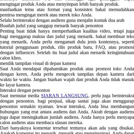
mengingat produk Anda atau menyimpan lebih banyak produk.
manfaatkan tema atau format yang konsisten bakal memudahkan
pemirsa mengingat merek atau merek toko Anda.
Selalu berinteraksi dengan audiens guna menjalin kontak dua arah
Buatlah judul yang sanggup menarik banyak penonton
Penting buat tidak hanya memperhatikan kualitas video, tetapi juga
bagi menggarap makna dan judul yang menarik. bakal membuat teks
yang menarik, Anda perlu mengamati dulu jenis kontennya, seperti
tutorial penggunaan produk, rilis produk baru, FAQ, atau promosi
dengan influencer. Setelah itu buat judul akan menarik keingintahuan
calon klien.
menilik tampilan visual di depan kamera
Saat Anda mendapat dipahamikan produk atau promosi toko Anda
dengan keren, Anda perlu mengecek tampilan depan kamera dari
waktu ke waktu. Jangan biarkan wajah dan produk Anda tidak masuk
ke layar kamera.
Interaksi dengan penonton
Saat memutar media
SIARAN LANGSUNG
, perlu juga berinteraks
dengan penonton. bagi penjual, sikap santai juga akan menggarap
penonton semakin nyaman. lewat interaksi, Anda bisa membangun
hubungan yang erat antara audiens dan Anda. Akrab dengan audiens
juga dapat meningkatkan jumlah audiens. Anda hanya perlu menyapa
calon audiens atau membaca ulasan mereka.
Dari banyaknya komentar tersebut tentunya akan ada yang disukai.
Apakah komentar itu menarik, menarik atau menginspirasi. Anda dapat