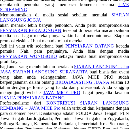
menikmati penonton yang membaca komentar selama
LIVE
STREAMING
.
Mempromosikan di media sosial sebelum memulai
SIARAN
LANGSUNG JOGJA
akan menarik lebih banyak penonton, Anda perlu mempromosikan
PENYIARAN PEKALONGAN
tersebut di beraneka macam salura
media sosial agar mereka punya waktu bakal menontonnya. Siapkan
promosi eksklusif buat menarik minat mereka.
Jadi ini yaitu trik sederhana bagi
PENYIARAN BATANG
kepada
pemuka. Nah, para penjualnya, Anda bisa dengan media
PENYIARAN WONOSOBO
sebagai media buat mempromosika
produknya.
bagi anda yang membutuhkan peralatan
SIARAN LANGSUNG atau
JASA SIARAN LANGSUNG SURAKARTA
bagi bisnis dan even
yang akan anda selenggarakan. JAVA MICE PRO sudah
berpengalaman dalam bidang
BROADCASTING JUANA
selama 10
tahun dengan performa yang handa dan professional. Anda sanggup
mengunjungi website
JAVA MICE PRO
bagai penyedia layana
USAHA PENYIARAN BATANG
.
Profesionalisme dari
KONTRIBUSI SIARAN LANGSUNG
REMBANG
–
JAVA MICE Pro
telah terbukti dari kerjasama denga
para customer besar. Diantaranya adalah POLDA Jawa Tengah, PLN
Jawa Tengah dan Jogjakarta, Pertamina Jawa Tengah dan Yogyakarta,
Sriboga Raturaya, Kementerian Pertanian, Pemerintah Kota Semarang,
Kementerian Perikanan dan Kelautan, hingga DPRD Provinsi Jawa