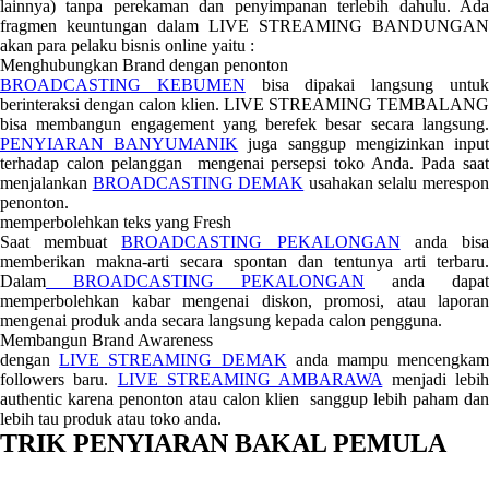
lainnya) tanpa perekaman dan penyimpanan terlebih dahulu. Ada
fragmen keuntungan dalam LIVE STREAMING BANDUNGAN
akan para pelaku bisnis online yaitu :
Menghubungkan Brand dengan penonton
BROADCASTING KEBUMEN
bisa dipakai langsung untu
berinteraksi dengan calon klien. LIVE STREAMING TEMBALANG
bisa membangun engagement yang berefek besar secara langsung.
PENYIARAN BANYUMANIK
juga sanggup mengizinkan inpu
terhadap calon pelanggan mengenai persepsi toko Anda. Pada saat
menjalankan
BROADCASTING DEMAK
usahakan selalu merespo
penonton.
memperbolehkan teks yang Fresh
Saat membuat
BROADCASTING PEKALONGAN
anda bis
memberikan makna-arti secara spontan dan tentunya arti terbaru.
Dalam
BROADCASTING PEKALONGAN
anda dapat
memperbolehkan kabar mengenai diskon, promosi, atau laporan
mengenai produk anda secara langsung kepada calon pengguna.
Membangun Brand Awareness
dengan
LIVE STREAMING DEMAK
anda mampu mencengka
followers baru.
LIVE STREAMING AMBARAWA
menjadi lebi
authentic karena penonton atau calon klien sanggup lebih paham dan
lebih tau produk atau toko anda.
TRIK PENYIARAN BAKAL PEMULA