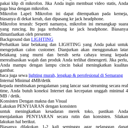
pakai klip di mikrofon. Jika Anda ingin membuat video statis, Anda
juga bisa dengan mikrofon.
Mikrofon Lapel: Mikrofon ini dapat ditempatkan pada kemeja,
biasanya di dekat kerah, dan dipasang ke jack headphone.
Mikrofon terarah: Seperti namanya, mikrofon ini menangkap suara
yang runcing. Itu juga terhubung ke jack headphone. Biasanya
dimanfaatkan oleh presenter.
Background dan
LIGHTING
Perhatikan latar belakang dan LIGHTING yang Anda pakai untuk
mengejutkan calon customer. Dianjurkan akan menggunakan latar
belakang yang murni dan bersih serta cahaya terang kepada
merealisasikan wajah dan produk Anda terlihat dimengerti. Jika perlu,
Anda mampu dengan lampu cincin bakal meningkatkan kualitas
gambar.
baca juga sewa
lighting murah, lengkap & perofesional di Semarang
Internal Minimal 4MB/detik
kepada menbisakan pengalaman yang lancar saat streaming secara real
time, Anda butuh koneksi Internet dan kecepatan unggah minimal 4
MB / detik.
Konsisten Dengan makna dan Visual
Lakukan PENYIARAN dengan konsisten
untuk meningkatkan kesadaran merek toko, pastikan Anda
menjalankan PENYIARAN secara rutin dan konsisten. Silakan
lakukan hal berikut.
Biasanya dilakukan 1-2 kali seminggu agar pelanggan dapat