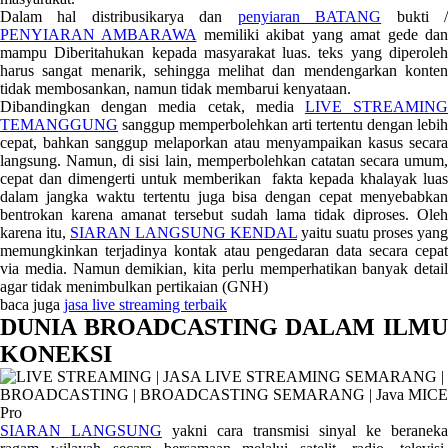
Dalam hal distribusikarya dan
penyiaran BATANG
bukti 
PENYIARAN AMBARAWA
memiliki akibat yang amat gede da
mampu Diberitahukan kepada masyarakat luas. teks yang diperoleh
harus sangat menarik, sehingga melihat dan mendengarkan konten
tidak membosankan, namun tidak membarui kenyataan.
Dibandingkan dengan media cetak, media
LIVE STREAMIN
TEMANGGUNG
sanggup memperbolehkan arti tertentu dengan lebih
cepat, bahkan sanggup melaporkan atau menyampaikan kasus secara
langsung. Namun, di sisi lain, memperbolehkan catatan secara umum,
cepat dan dimengerti untuk memberikan fakta kepada khalayak luas
dalam jangka waktu tertentu juga bisa dengan cepat menyebabkan
bentrokan karena amanat tersebut sudah lama tidak diproses. Oleh
karena itu,
SIARAN LANGSUNG KENDAL
yaitu suatu proses yang
memungkinkan terjadinya kontak atau pengedaran data secara cepat
via media. Namun demikian, kita perlu memperhatikan banyak detail
agar tidak menimbulkan pertikaian (GNH)
baca juga
jasa live streaming terbaik
DUNIA BROADCASTING DALAM ILMU
KONEKSI
SIARAN LANGSUNG
yakni cara transmisi sinyal ke beraneka