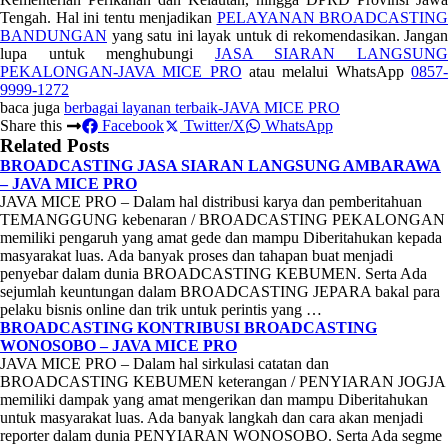
Tengah. Hal ini tentu menjadikan
PELAYANAN BROADCASTING
BANDUNGAN
yang satu ini layak untuk di rekomendasikan. Jangan
lupa untuk menghubungi
JASA SIARAN LANGSUN
PEKALONGAN-JAVA MICE PRO
atau melalui WhatsApp
0857
9999-1272
baca juga
berbagai layanan terbaik-JAVA MICE PRO
Share this
Facebook
Twitter/X
WhatsApp
Related Posts
BROADCASTING JASA SIARAN LANGSUNG AMBARAWA
– JAVA MICE PRO
JAVA MICE PRO – Dalam hal distribusi karya dan pemberitahuan
TEMANGGUNG kebenaran / BROADCASTING PEKALONGAN
memiliki pengaruh yang amat gede dan mampu Diberitahukan kepada
masyarakat luas. Ada banyak proses dan tahapan buat menjadi
penyebar dalam dunia BROADCASTING KEBUMEN. Serta Ada
sejumlah keuntungan dalam BROADCASTING JEPARA bakal para
pelaku bisnis online dan trik untuk perintis yang …
BROADCASTING KONTRIBUSI BROADCASTING
WONOSOBO – JAVA MICE PRO
JAVA MICE PRO – Dalam hal sirkulasi catatan dan
BROADCASTING KEBUMEN keterangan / PENYIARAN JOGJA
memiliki dampak yang amat mengerikan dan mampu Diberitahukan
untuk masyarakat luas. Ada banyak langkah dan cara akan menjadi
reporter dalam dunia PENYIARAN WONOSOBO. Serta Ada segme