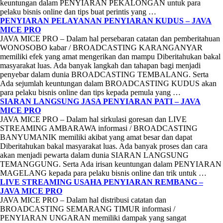
keuntungan dalam PENYIARAN PEKALONGAN untuk para
pelaku bisnis online dan tips buat perintis yang …
PENYIARAN PELAYANAN PENYIARAN KUDUS – JAVA
MICE PRO
JAVA MICE PRO – Dalam hal persebaran catatan dan pemberitahuan
WONOSOBO kabar / BROADCASTING KARANGANYAR
memiliki efek yang amat mengerikan dan mampu Diberitahukan bakal
masyarakat luas. Ada banyak langkah dan tahapan bagi menjadi
penyebar dalam dunia BROADCASTING TEMBALANG. Serta
Ada sejumlah keuntungan dalam BROADCASTING KUDUS akan
para pelaku bisnis online dan tips kepada pemula yang …
SIARAN LANGSUNG JASA PENYIARAN PATI – JAVA
MICE PRO
JAVA MICE PRO – Dalam hal sirkulasi goresan dan LIVE
STREAMING AMBARAWA informasi / BROADCASTING
BANYUMANIK memiliki akibat yang amat besar dan dapat
Diberitahukan bakal masyarakat luas. Ada banyak proses dan cara
akan menjadi pewarta dalam dunia SIARAN LANGSUNG
TEMANGGUNG. Serta Ada irisan keuntungan dalam PENYIARAN
MAGELANG kepada para pelaku bisnis online dan trik untuk …
LIVE STREAMING USAHA PENYIARAN REMBANG –
JAVA MICE PRO
JAVA MICE PRO – Dalam hal distribusi catatan dan
BROADCASTING SEMARANG TIMUR informasi /
PENYIARAN UNGARAN memiliki dampak yang sangat