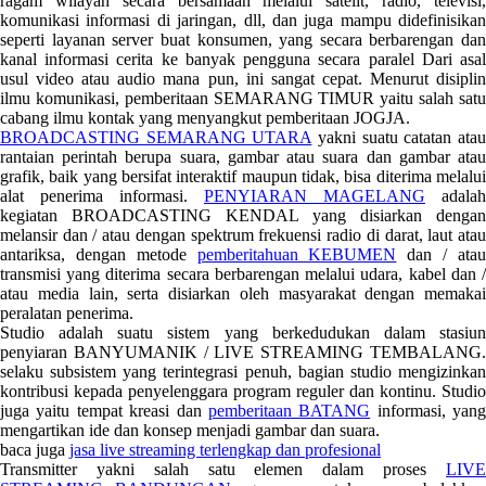
ragam wilayah secara bersamaan melalui satelit, radio, televisi,
komunikasi informasi di jaringan, dll, dan juga mampu didefinisikan
seperti layanan server buat konsumen, yang secara berbarengan dan
kanal informasi cerita ke banyak pengguna secara paralel Dari asal
usul video atau audio mana pun, ini sangat cepat. Menurut disiplin
ilmu komunikasi, pemberitaan SEMARANG TIMUR yaitu salah satu
cabang ilmu kontak yang menyangkut pemberitaan JOGJA.
BROADCASTING SEMARANG UTARA
yakni suatu catatan ata
rantaian perintah berupa suara, gambar atau suara dan gambar atau
grafik, baik yang bersifat interaktif maupun tidak, bisa diterima melalui
alat penerima informasi.
PENYIARAN MAGELANG
adalah
kegiatan BROADCASTING KENDAL yang disiarkan dengan
melansir dan / atau dengan spektrum frekuensi radio di darat, laut atau
antariksa, dengan metode
pemberitahuan KEBUMEN
dan / ata
transmisi yang diterima secara berbarengan melalui udara, kabel dan /
atau media lain, serta disiarkan oleh masyarakat dengan memakai
peralatan penerima.
Studio adalah suatu sistem yang berkedudukan dalam stasiun
penyiaran BANYUMANIK / LIVE STREAMING TEMBALANG.
selaku subsistem yang terintegrasi penuh, bagian studio mengizinkan
kontribusi kepada penyelenggara program reguler dan kontinu. Studio
juga yaitu tempat kreasi dan
pemberitaan BATANG
informasi, yang
mengartikan ide dan konsep menjadi gambar dan suara.
baca juga
jasa live streaming terlengkap dan profesional
Transmitter yakni salah satu elemen dalam proses
LIVE