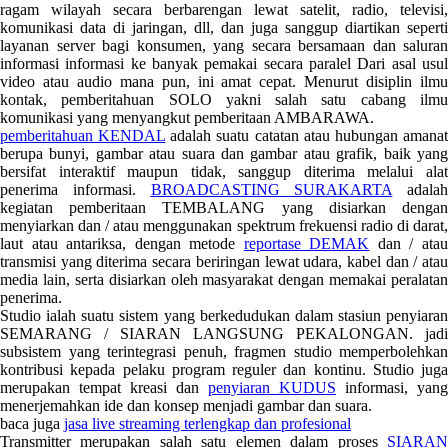
ragam wilayah secara berbarengan lewat satelit, radio, televisi,
komunikasi data di jaringan, dll, dan juga sanggup diartikan seperti
layanan server bagi konsumen, yang secara bersamaan dan saluran
informasi informasi ke banyak pemakai secara paralel Dari asal usul
video atau audio mana pun, ini amat cepat. Menurut disiplin ilmu
kontak, pemberitahuan SOLO yakni salah satu cabang ilmu
komunikasi yang menyangkut pemberitaan AMBARAWA.
pemberitahuan KENDAL
adalah suatu catatan atau hubungan amana
berupa bunyi, gambar atau suara dan gambar atau grafik, baik yang
bersifat interaktif maupun tidak, sanggup diterima melalui alat
penerima informasi.
BROADCASTING SURAKARTA
adalah
kegiatan pemberitaan TEMBALANG yang disiarkan dengan
menyiarkan dan / atau menggunakan spektrum frekuensi radio di darat,
laut atau antariksa, dengan metode
reportase DEMAK
dan / ata
transmisi yang diterima secara beriringan lewat udara, kabel dan / atau
media lain, serta disiarkan oleh masyarakat dengan memakai peralatan
penerima.
Studio ialah suatu sistem yang berkedudukan dalam stasiun penyiaran
SEMARANG / SIARAN LANGSUNG PEKALONGAN. jadi
subsistem yang terintegrasi penuh, fragmen studio memperbolehkan
kontribusi kepada pelaku program reguler dan kontinu. Studio juga
merupakan tempat kreasi dan
penyiaran KUDUS
informasi, yang
menerjemahkan ide dan konsep menjadi gambar dan suara.
baca juga
jasa live streaming terlengkap dan profesional
Transmitter merupakan salah satu elemen dalam proses
SIARAN