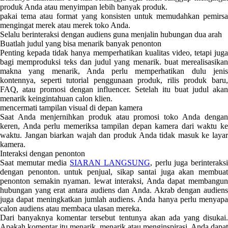
produk Anda atau menyimpan lebih banyak produk.
pakai tema atau format yang konsisten untuk memudahkan pemirsa
mengingat merek atau merek toko Anda.
Selalu berinteraksi dengan audiens guna menjalin hubungan dua arah
Buatlah judul yang bisa menarik banyak penonton
Penting kepada tidak hanya memperhatikan kualitas video, tetapi juga
bagi memproduksi teks dan judul yang menarik. buat merealisasikan
makna yang menarik, Anda perlu memperhatikan dulu jenis
kontennya, seperti tutorial penggunaan produk, rilis produk baru,
FAQ, atau promosi dengan influencer. Setelah itu buat judul akan
menarik keingintahuan calon klien.
mencermati tampilan visual di depan kamera
Saat Anda menjernihkan produk atau promosi toko Anda dengan
keren, Anda perlu memeriksa tampilan depan kamera dari waktu ke
waktu. Jangan biarkan wajah dan produk Anda tidak masuk ke layar
kamera.
Interaksi dengan penonton
Saat memutar media
SIARAN LANGSUNG
, perlu juga berinteraks
dengan penonton. untuk penjual, sikap santai juga akan membuat
penonton semakin nyaman. lewat interaksi, Anda dapat membangun
hubungan yang erat antara audiens dan Anda. Akrab dengan audiens
juga dapat meningkatkan jumlah audiens. Anda hanya perlu menyapa
calon audiens atau membaca ulasan mereka.
Dari banyaknya komentar tersebut tentunya akan ada yang disukai.
Apakah komentar itu menarik, menarik atau menginspirasi. Anda dapat