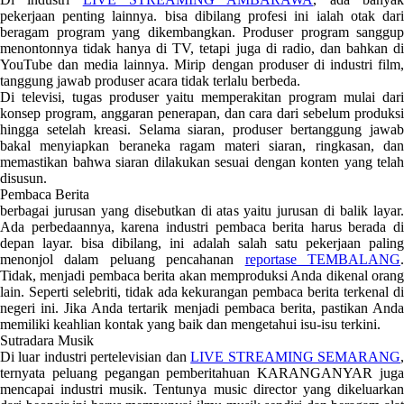
pekerjaan penting lainnya. bisa dibilang profesi ini ialah otak dari
beragam program yang dikembangkan. Produser program sanggup
menontonnya tidak hanya di TV, tetapi juga di radio, dan bahkan di
YouTube dan media lainnya. Mirip dengan produser di industri film,
tanggung jawab produser acara tidak terlalu berbeda.
Di televisi, tugas produser yaitu memperakitan program mulai dari
konsep program, anggaran penerapan, dan cara dari sebelum produksi
hingga setelah kreasi. Selama siaran, produser bertanggung jawab
bakal menyiapkan beraneka ragam materi siaran, ringkasan, dan
memastikan bahwa siaran dilakukan sesuai dengan konten yang telah
disusun.
Pembaca Berita
berbagai jurusan yang disebutkan di atas yaitu jurusan di balik layar.
Ada perbedaannya, karena industri pembaca berita harus berada di
depan layar. bisa dibilang, ini adalah salah satu pekerjaan paling
menonjol dalam peluang pencahanan
reportase TEMBALANG
Tidak, menjadi pembaca berita akan memproduksi Anda dikenal orang
lain. Seperti selebriti, tidak ada kekurangan pembaca berita terkenal di
negeri ini. Jika Anda tertarik menjadi pembaca berita, pastikan Anda
memiliki keahlian kontak yang baik dan mengetahui isu-isu terkini.
Sutradara Musik
Di luar industri pertelevisian dan
LIVE STREAMING SEMARANG
ternyata peluang pegangan pemberitahuan KARANGANYAR juga
mencapai industri musik. Tentunya music director yang dikeluarkan