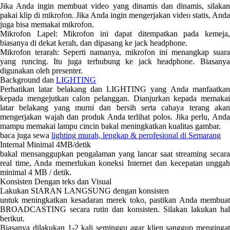
Jika Anda ingin membuat video yang dinamis dan dinamis, silakan
pakai klip di mikrofon. Jika Anda ingin mengerjakan video statis, Anda
juga bisa memakai mikrofon.
Mikrofon Lapel: Mikrofon ini dapat ditempatkan pada kemeja,
biasanya di dekat kerah, dan dipasang ke jack headphone.
Mikrofon terarah: Seperti namanya, mikrofon ini menangkap suara
yang runcing. Itu juga terhubung ke jack headphone. Biasanya
digunakan oleh presenter.
Background dan
LIGHTING
Perhatikan latar belakang dan LIGHTING yang Anda manfaatkan
kepada mengejutkan calon pelanggan. Dianjurkan kepada memakai
latar belakang yang murni dan bersih serta cahaya terang akan
mengerjakan wajah dan produk Anda terlihat polos. Jika perlu, Anda
mampu memakai lampu cincin bakal meningkatkan kualitas gambar.
baca juga sewa
lighting murah, lengkap & perofesional di Semarang
Internal Minimal 4MB/detik
bakal mensanggupkan pengalaman yang lancar saat streaming secara
real time, Anda memerlukan koneksi Internet dan kecepatan unggah
minimal 4 MB / detik.
Konsisten Dengan teks dan Visual
Lakukan SIARAN LANGSUNG dengan konsisten
untuk meningkatkan kesadaran merek toko, pastikan Anda membuat
BROADCASTING secara rutin dan konsisten. Silakan lakukan hal
berikut.
Biasanya dilakukan 1-2 kali seminggu agar klien sanggup mengingat