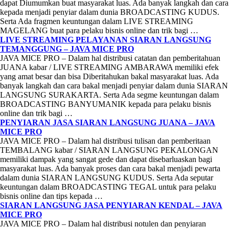
dapat Diumumkan buat masyarakat luas. Ada banyak langkah dan cara
kepada menjadi penyiar dalam dunia BROADCASTING KUDUS.
Serta Ada fragmen keuntungan dalam LIVE STREAMING
MAGELANG buat para pelaku bisnis online dan trik bagi …
LIVE STREAMING PELAYANAN SIARAN LANGSUNG
TEMANGGUNG – JAVA MICE PRO
JAVA MICE PRO – Dalam hal distribusi catatan dan pemberitahuan
JUANA kabar / LIVE STREAMING AMBARAWA memiliki efek
yang amat besar dan bisa Diberitahukan bakal masyarakat luas. Ada
banyak langkah dan cara bakal menjadi penyiar dalam dunia SIARAN
LANGSUNG SURAKARTA. Serta Ada segme keuntungan dalam
BROADCASTING BANYUMANIK kepada para pelaku bisnis
online dan trik bagi …
PENYIARAN JASA SIARAN LANGSUNG JUANA – JAVA
MICE PRO
JAVA MICE PRO – Dalam hal distribusi tulisan dan pemberitaan
TEMBALANG kabar / SIARAN LANGSUNG PEKALONGAN
memiliki dampak yang sangat gede dan dapat disebarluaskan bagi
masyarakat luas. Ada banyak proses dan cara bakal menjadi pewarta
dalam dunia SIARAN LANGSUNG KUDUS. Serta Ada seputar
keuntungan dalam BROADCASTING TEGAL untuk para pelaku
bisnis online dan tips kepada …
SIARAN LANGSUNG JASA PENYIARAN KENDAL – JAVA
MICE PRO
JAVA MICE PRO – Dalam hal distribusi notulen dan penyiaran