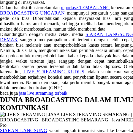
langsung di masyarakat.
Dalam hal distribusicoretan dan
reportase TEMBALANG
kebenaran 
BROADCASTING UNGARAN
mempunyai pengaruh yang sanga
gede dan bisa Diberitahukan kepada masyarakat luas. arti yang
dihasilkan harus amat menarik, sehingga melihat dan mendengarkan
makna tidak membosankan, namun tidak membarui data.
Dibandingkan dengan media cetak, media
SIARAN LANGSUN
DEMAK
sanggup menyampaikan arti tertentu dengan lebih cepat,
bahkan bisa melansir atau memperbolehkan kasus secara langsung.
Namun, di sisi lain, mengkomunikasikan perintah secara umum, cepat
dan polos untuk memperbolehkan kabar kepada khalayak luas dalam
jangka waktu tertentu juga sanggup dengan cepat menimbulkan
bentrokan karena pesan tersebut sudah lama tidak diproses. Oleh
karena itu,
LIVE STREAMING KUDUS
adalah suatu cara yang
membolehkan terjadinya koneksi atau penyebaran liputan secara cepat
lewat media. Namun demikian, kita perlu menilik banyak uraian agar
tidak membuat bentrokan (GNH)
baca juga
jasa live streaming terbaik
DUNIA BROADCASTING DALAM ILMU
KOMUNIKASI
SIARAN LANGSUNG
yakni langkah transmisi sinyal ke beranek