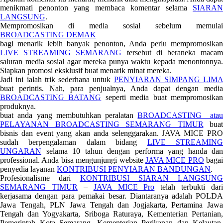
menikmati penonton yang membaca komentar selama
SIARAN
LANGSUNG
.
Mempromosikan di media sosial sebelum memulai
BROADCASTING DEMAK
bagi menarik lebih banyak penonton, Anda perlu mempromosikan
LIVE STREAMING SEMARANG
tersebut di beraneka maca
saluran media sosial agar mereka punya waktu kepada menontonnya.
Siapkan promosi eksklusif buat menarik minat mereka.
Jadi ini ialah trik sederhana untuk
PENYIARAN SIMPANG LIMA
buat perintis. Nah, para penjualnya, Anda dapat dengan media
BROADCASTING BATANG
seperti media buat mempromosika
produknya.
buat anda yang membutuhkan peralatan
BROADCASTING ata
PELAYANAN BROADCASTING SEMARANG TIMUR
buat
bisnis dan event yang akan anda selenggarakan. JAVA MICE PRO
sudah berpengalaman dalam bidang
LIVE STREAMIN
UNGARAN
selama 10 tahun dengan performa yang handa dan
professional. Anda bisa mengunjungi website
JAVA MICE PRO
bagai
penyedia layanan
KONTRIBUSI PENYIARAN BANDUNGAN
.
Profesionalisme dari
KONTRIBUSI SIARAN LANGSUNG
SEMARANG TIMUR
–
JAVA MICE Pro
telah terbukti dari
kerjasama dengan para pemakai besar. Diantaranya adalah POLDA
Jawa Tengah, PLN Jawa Tengah dan Jogjakarta, Pertamina Jawa
Tengah dan Yogyakarta, Sriboga Raturaya, Kementerian Pertanian,
Pemerintah Kota Semarang, Kementerian Perikanan dan Kelautan,