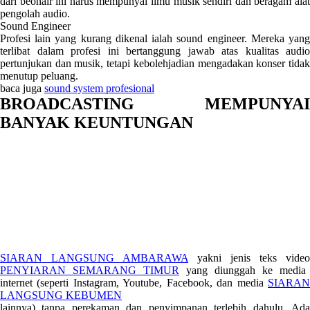
dari beonair ini harus mempunyai ilmu musik sendiri dan beragam alat
pengolah audio.
Sound Engineer
Profesi lain yang kurang dikenal ialah sound engineer. Mereka yang
terlibat dalam profesi ini bertanggung jawab atas kualitas audio
pertunjukan dan musik, tetapi kebolehjadian mengadakan konser tidak
menutup peluang.
baca juga
sound system profesional
BROADCASTING MEMPUNYAI
BANYAK KEUNTUNGAN
SIARAN LANGSUNG AMBARAWA
yakni jenis teks video
PENYIARAN SEMARANG TIMUR
yang diunggah ke media
internet (seperti Instagram, Youtube, Facebook, dan media
SIARAN
LANGSUNG KEBUMEN
lainnya) tanpa perekaman dan penyimpanan terlebih dahulu. Ada