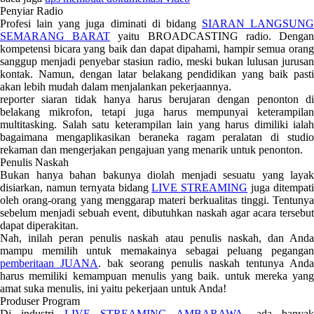
Penyiar Radio
Profesi lain yang juga diminati di bidang
SIARAN LANGSUNG
SEMARANG BARAT
yaitu BROADCASTING radio. Denga
kompetensi bicara yang baik dan dapat dipahami, hampir semua orang
sanggup menjadi penyebar stasiun radio, meski bukan lulusan jurusan
kontak. Namun, dengan latar belakang pendidikan yang baik pasti
akan lebih mudah dalam menjalankan pekerjaannya.
reporter siaran tidak hanya harus berujaran dengan penonton di
belakang mikrofon, tetapi juga harus mempunyai keterampilan
multitasking. Salah satu keterampilan lain yang harus dimiliki ialah
bagaimana mengaplikasikan beraneka ragam peralatan di studio
rekaman dan mengerjakan pengajuan yang menarik untuk penonton.
Penulis Naskah
Bukan hanya bahan bakunya diolah menjadi sesuatu yang layak
disiarkan, namun ternyata bidang
LIVE STREAMING
juga ditempat
oleh orang-orang yang menggarap materi berkualitas tinggi. Tentunya
sebelum menjadi sebuah event, dibutuhkan naskah agar acara tersebut
dapat diperakitan.
Nah, inilah peran penulis naskah atau penulis naskah, dan Anda
mampu memilih untuk memakainya sebagai peluang pegangan
pemberitaan JUANA
. bak seorang penulis naskah tentunya And
harus memiliki kemampuan menulis yang baik. untuk mereka yang
amat suka menulis, ini yaitu pekerjaan untuk Anda!
Produser Program
Di industri
LIVE STREAMING AMBARAWA
, ada banya