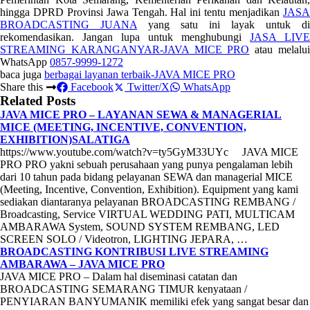
hingga DPRD Provinsi Jawa Tengah. Hal ini tentu menjadikan
JASA
BROADCASTING JUANA
yang satu ini layak untuk di
rekomendasikan. Jangan lupa untuk menghubungi
JASA LIVE
STREAMING KARANGANYAR-JAVA MICE PRO
atau melalu
WhatsApp
0857-9999-1272
baca juga
berbagai layanan terbaik-JAVA MICE PRO
Share this
Facebook
Twitter/X
WhatsApp
Related Posts
JAVA MICE PRO – LAYANAN SEWA & MANAGERIAL
MICE (MEETING, INCENTIVE, CONVENTION,
EXHIBITION)SALATIGA
https://www.youtube.com/watch?v=ty5GyM33UYc JAVA MICE
PRO PRO yakni sebuah perusahaan yang punya pengalaman lebih
dari 10 tahun pada bidang pelayanan SEWA dan managerial MICE
(Meeting, Incentive, Convention, Exhibition). Equipment yang kami
sediakan diantaranya pelayanan BROADCASTING REMBANG /
Broadcasting, Service VIRTUAL WEDDING PATI, MULTICAM
AMBARAWA System, SOUND SYSTEM REMBANG, LED
SCREEN SOLO / Videotron, LIGHTING JEPARA, …
BROADCASTING KONTRIBUSI LIVE STREAMING
AMBARAWA – JAVA MICE PRO
JAVA MICE PRO – Dalam hal diseminasi catatan dan
BROADCASTING SEMARANG TIMUR kenyataan /
PENYIARAN BANYUMANIK memiliki efek yang sangat besar dan