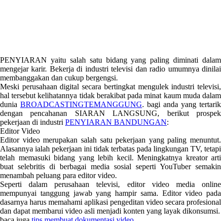
PENYIARAN yaitu salah satu bidang yang paling diminati dalam
mengejar karir. Bekerja di industri televisi dan radio umumnya dinilai
membanggakan dan cukup bergengsi.
Meski perusahaan digital secara bertingkat mengulek industri televisi,
hal tersebut kelihatannya tidak berakibat pada minat kaum muda dalam
dunia
BROADCASTINGTEMANGGUNG
. bagi anda yang tertarik
dengan pencahanan SIARAN LANGSUNG, berikut prospek
pekerjaan di industri
PENYIARAN BANDUNGAN
:
Editor Video
Editor video merupakan salah satu pekerjaan yang paling menuntut.
Alasannya ialah pekerjaan ini tidak terbatas pada lingkungan TV, tetapi
telah memasuki bidang yang lebih kecil. Meningkatnya kreator arti
buat selebritis di berbagai media sosial seperti YouTuber semakin
menambah peluang para editor video.
Seperti dalam perusahaan televisi, editor video media online
mempunyai tanggung jawab yang hampir sama. Editor video pada
dasarnya harus memahami aplikasi pengeditan video secara profesional
dan dapat membarui video asli menjadi konten yang layak dikonsumsi.
baca juga
tips membuat dokumentasi video