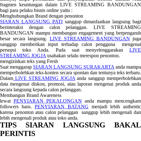
fragmen keuntungan dalam LIVE STREAMING BANDUNGAN
bagi para pelaku bisnis online yaitu :
Menghubungkan Brand dengan penonton
SIARAN LANGSUNG PATI
sanggup dimanfaatkan langsung bag
berinteraksi dengan calon pelanggan. LIVE STREAMING
BANDUNGAN mampu membangun engagement yang berpengaruh
besar secara langsung.
LIVE STREAMING BANDUNGAN
jug
sanggup memberikan input terhadap calon pengguna mengenai
persepsi toko Anda. Pada saat menyelenggarakan
LIVE
STREAMING JOGJA
usahakan selalu merespon penonton.
mengizinkan teks yang Fresh
Saat menggarap
SIARAN LANGSUNG SURAKARTA
anda mampu
memperbolehkan teks-konten secara spontan dan tentunya teks terbaru.
Dalam
LIVE STREAMING JOGJA
anda sanggup memperbolehkan
data mengenai diskon, promosi, atau laporan mengenai produk anda
secara langsung kepada calon pelanggan.
Membangun Brand Awareness
lewat
PENYIARAN PEKALONGAN
anda mampu mencengkam
followers baru.
PENYIARAN BATANG
menjadi lebih authenti
karena penonton atau calon pelanggan sanggup lebih mengenali dan
lebih mengenali produk atau toko anda.
TIPS SIARAN LANGSUNG BAKAL
PERINTIS