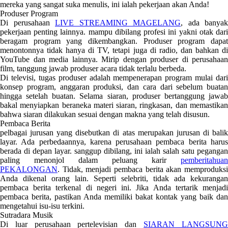
mereka yang sangat suka menulis, ini ialah pekerjaan akan Anda!
Produser Program
Di perusahaan
LIVE STREAMING MAGELANG
, ada banyak
pekerjaan penting lainnya. mampu dibilang profesi ini yakni otak dari
beragam program yang dikembangkan. Produser program dapat
menontonnya tidak hanya di TV, tetapi juga di radio, dan bahkan di
YouTube dan media lainnya. Mirip dengan produser di perusahaan
film, tanggung jawab produser acara tidak terlalu berbeda.
Di televisi, tugas produser adalah mempenerapan program mulai dari
konsep program, anggaran produksi, dan cara dari sebelum buatan
hingga setelah buatan. Selama siaran, produser bertanggung jawab
bakal menyiapkan beraneka materi siaran, ringkasan, dan memastikan
bahwa siaran dilakukan sesuai dengan makna yang telah disusun.
Pembaca Berita
pelbagai jurusan yang disebutkan di atas merupakan jurusan di balik
layar. Ada perbedaannya, karena perusahaan pembaca berita harus
berada di depan layar. sanggup dibilang, ini ialah salah satu pegangan
paling menonjol dalam peluang karir
pemberitahuan
PEKALONGAN
. Tidak, menjadi pembaca berita akan memproduksi
Anda dikenal orang lain. Seperti selebriti, tidak ada kekurangan
pembaca berita terkenal di negeri ini. Jika Anda tertarik menjadi
pembaca berita, pastikan Anda memiliki bakat kontak yang baik dan
mengetahui isu-isu terkini.
Sutradara Musik
Di luar perusahaan pertelevisian dan
SIARAN LANGSUN