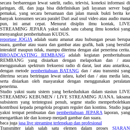
secara berbarengan lewat satelit, radio, televisi, koneksi informasi di
jaringan, dll, dan juga bisa didefinisikan jadi layanan server bagi
pemakai, yang secara bersamaan dan jalan masuk bukti berita ke
banyak konsumen secara paralel Dari asal usul video atau audio mana
pun, ini amat cepat. Menurut disiplin ilmu kontak, LIVE
STREAMING JEPARA yakni salah satu cabang ilmu koneksi yang
menyangkut pemberitahuan KUDUS.
reportase JOGJA
adalah suatu amanat atau hubungan pesan berupa
suara, gambar atau suara dan gambar atau grafik, baik yang bersifat
interaktif maupun tidak, mampu diterima dengan alat penerima cerita.
BROADCASTING REMBANG
adalah kegiatan pemberitahuan
REMBANG yang disiarkan dengan melaporkan dan / atau
menggunakan spektrum frekuensi radio di darat, laut atau antariksa,
dengan metode
pemberitahuan BATANG
dan / atau transmisi yang
diterima secara beriringan lewat udara, kabel dan / atau media lain,
serta disiarkan oleh masyarakat dengan menggunakan peralatan
penerima.
Studio yakni suatu sistem yang berkedudukan dalam stasiun LIVE
STREAMING KEBUMEN / LIVE STREAMING JUANA. laksana
subsistem yang terintegrasi penuh, segme studio memperbolehkan
kontribusi kepada pengelola program reguler dan kontinu. Studio juga
yakni tempat pembuatan dan
pemberitahuan JEPARA
laporan, yan
mengartikan ide dan konsep menjadi gambar dan suara.
baca juga
jasa live streaming terlengkap dan profesional
Transmitter ialah salah satu elemen dalam proses
SIARAN