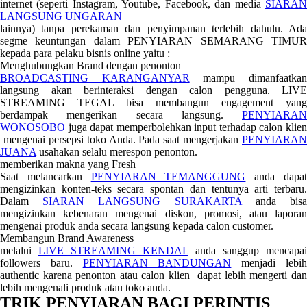
internet (seperti Instagram, Youtube, Facebook, dan media
SIARAN
LANGSUNG UNGARAN
lainnya) tanpa perekaman dan penyimpanan terlebih dahulu. Ada
segme keuntungan dalam PENYIARAN SEMARANG TIMUR
kepada para pelaku bisnis online yaitu :
Menghubungkan Brand dengan penonton
BROADCASTING KARANGANYAR
mampu dimanfaatka
langsung akan berinteraksi dengan calon pengguna. LIVE
STREAMING TEGAL bisa membangun engagement yang
berdampak mengerikan secara langsung.
PENYIARAN
WONOSOBO
juga dapat memperbolehkan input terhadap calon klien
mengenai persepsi toko Anda. Pada saat mengerjakan
PENYIARAN
JUANA
usahakan selalu merespon penonton.
memberikan makna yang Fresh
Saat melancarkan
PENYIARAN TEMANGGUNG
anda dapa
mengizinkan konten-teks secara spontan dan tentunya arti terbaru.
Dalam
SIARAN LANGSUNG SURAKARTA
anda bis
mengizinkan kebenaran mengenai diskon, promosi, atau laporan
mengenai produk anda secara langsung kepada calon customer.
Membangun Brand Awareness
melalui
LIVE STREAMING KENDAL
anda sanggup mencapai
followers baru.
PENYIARAN BANDUNGAN
menjadi lebi
authentic karena penonton atau calon klien dapat lebih mengerti dan
lebih mengenali produk atau toko anda.
TRIK PENYIARAN BAGI PERINTIS