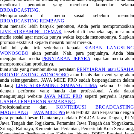
menikmati penonton yang membaca komentar selama
BROADCASTING
.
Mempromosikan di media sosial sebelum memulai
BROADCASTING REMBANG
buat menarik lebih banyak penonton, Anda perlu mempromosikan
LIVE STREAMING DEMAK
tersebut di beraneka ragam salura
media sosial agar mereka punya waktu kepada menontonnya. Siapkan
promosi eksklusif kepada menarik minat mereka.
Jadi ini yaitu trik sederhana kepada
SIARAN LANGSUN
WONOSOBO
akan pemula. Nah, para penjualnya, Anda bisa
menggunakan media
PENYIARAN JEPARA
bagaikan media aka
mempromosikan produknya.
buat anda yang membutuhkan peralatan
PENYIARAN atau USAHA
BROADCASTING WONOSOBO
akan bisnis dan event yang aka
anda selenggarakan. JAVA MICE PRO sudah berpengalaman dalam
bidang
LIVE STREAMING SIMPANG LIMA
selama 10 tahu
dengan performa yang handa dan professional. Anda dapat
mengunjungi website
JAVA MICE PRO
seperti penyedia layana
USAHA PENYIARAN SEMARANG
.
Profesionalisme dari
KONTRIBUSI BROADCASTING
MAGELANG
–
JAVA MICE Pro
telah terbukti dari kerjasama dengan
para pemakai besar. Diantaranya adalah POLDA Jawa Tengah, PLN
Jawa Tengah dan Jogjakarta, Pertamina Jawa Tengah dan Yogyakarta,
Sriboga Raturaya, Kementerian Pertanian, Pemerintah Kota Semarang,
Kementerian Perikanan dan Kelautan, hingga DPRD Provinsi Jawa