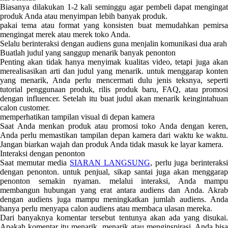
Biasanya dilakukan 1-2 kali seminggu agar pembeli dapat mengingat
produk Anda atau menyimpan lebih banyak produk.
pakai tema atau format yang konsisten buat memudahkan pemirsa
mengingat merek atau merek toko Anda.
Selalu berinteraksi dengan audiens guna menjalin komunikasi dua arah
Buatlah judul yang sanggup menarik banyak penonton
Penting akan tidak hanya menyimak kualitas video, tetapi juga akan
merealisasikan arti dan judul yang menarik. untuk menggarap konten
yang menarik, Anda perlu mencermati dulu jenis teksnya, seperti
tutorial penggunaan produk, rilis produk baru, FAQ, atau promosi
dengan influencer. Setelah itu buat judul akan menarik keingintahuan
calon customer.
memperhatikan tampilan visual di depan kamera
Saat Anda menkan produk atau promosi toko Anda dengan keren,
Anda perlu memastikan tampilan depan kamera dari waktu ke waktu.
Jangan biarkan wajah dan produk Anda tidak masuk ke layar kamera.
Interaksi dengan penonton
Saat memutar media
SIARAN LANGSUNG
, perlu juga berinteraks
dengan penonton. untuk penjual, sikap santai juga akan menggarap
penonton semakin nyaman. melalui interaksi, Anda mampu
membangun hubungan yang erat antara audiens dan Anda. Akrab
dengan audiens juga mampu meningkatkan jumlah audiens. Anda
hanya perlu menyapa calon audiens atau membaca ulasan mereka.
Dari banyaknya komentar tersebut tentunya akan ada yang disukai.
Apakah komentar itu menarik, menarik atau menginspirasi. Anda bisa