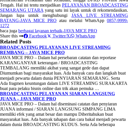
Tengah. Hal ini tentu menjadikan
PELAYANAN BROADCASTING
SEMARANG UTARA
yang satu ini layak untuk di rekomendasikan.
Jangan lupa untuk menghubungi
JASA LIVE STREAMING
BATANG-JAVA MICE PRO
atau melalui WhatsApp
0857-9999-
1272
baca juga
berbagai layanan terbaik-JAVA MICE PRO
Share this
Facebook
Twitter/X
WhatsApp
Related Posts
BROADCASTING PELAYANAN LIVE STREAMING
REMBANG – JAVA MICE PRO
JAVA MICE PRO – Dalam hal persebaran catatan dan reportase
KARANGANYAR keterangan / BROADCASTING
TEMBALANG memiliki akibat yang sangat gede dan dapat
Diumumkan bagi masyarakat luas. Ada banyak cara dan langkah buat
menjadi pewarta dalam dunia PENYIARAN SEMARANG. Serta
Ada fragmen keuntungan dalam LIVE STREAMING SURAKARTA
buat para pelaku bisnis online dan trik akan pemuka …
BROADCASTING PELAYANAN SIARAN LANGSUNG
JUANA – JAVA MICE PRO
JAVA MICE PRO – Dalam hal diseminasi catatan dan penyiaran
JUANA informasi / SIARAN LANGSUNG SIMPANG LIMA
memiliki efek yang amat besar dan mampu Diberitahukan buat
masyarakat luas. Ada banyak tahapan dan cara bakal menjadi pewarta
dalam dunia BROADCASTING KUDUS. Serta Ada beberapa