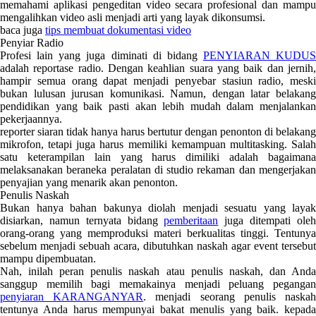
memahami aplikasi pengeditan video secara profesional dan mampu
mengalihkan video asli menjadi arti yang layak dikonsumsi.
baca juga
tips membuat dokumentasi video
Penyiar Radio
Profesi lain yang juga diminati di bidang
PENYIARAN KUDUS
adalah reportase radio. Dengan keahlian suara yang baik dan jernih,
hampir semua orang dapat menjadi penyebar stasiun radio, meski
bukan lulusan jurusan komunikasi. Namun, dengan latar belakang
pendidikan yang baik pasti akan lebih mudah dalam menjalankan
pekerjaannya.
reporter siaran tidak hanya harus bertutur dengan penonton di belakang
mikrofon, tetapi juga harus memiliki kemampuan multitasking. Salah
satu keterampilan lain yang harus dimiliki adalah bagaimana
melaksanakan beraneka peralatan di studio rekaman dan mengerjakan
penyajian yang menarik akan penonton.
Penulis Naskah
Bukan hanya bahan bakunya diolah menjadi sesuatu yang layak
disiarkan, namun ternyata bidang
pemberitaan
juga ditempati ole
orang-orang yang memproduksi materi berkualitas tinggi. Tentunya
sebelum menjadi sebuah acara, dibutuhkan naskah agar event tersebut
mampu dipembuatan.
Nah, inilah peran penulis naskah atau penulis naskah, dan Anda
sanggup memilih bagi memakainya menjadi peluang pegangan
penyiaran KARANGANYAR
. menjadi seorang penulis naska
tentunya Anda harus mempunyai bakat menulis yang baik. kepada