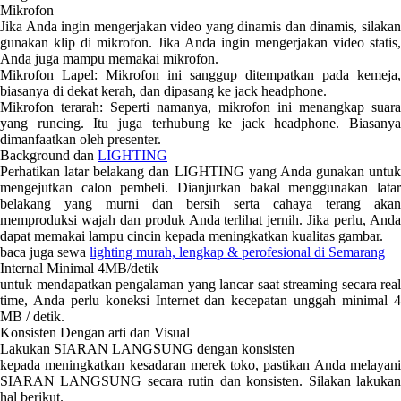
Mikrofon
Jika Anda ingin mengerjakan video yang dinamis dan dinamis, silakan
gunakan klip di mikrofon. Jika Anda ingin mengerjakan video statis,
Anda juga mampu memakai mikrofon.
Mikrofon Lapel: Mikrofon ini sanggup ditempatkan pada kemeja,
biasanya di dekat kerah, dan dipasang ke jack headphone.
Mikrofon terarah: Seperti namanya, mikrofon ini menangkap suara
yang runcing. Itu juga terhubung ke jack headphone. Biasanya
dimanfaatkan oleh presenter.
Background dan
LIGHTING
Perhatikan latar belakang dan LIGHTING yang Anda gunakan untuk
mengejutkan calon pembeli. Dianjurkan bakal menggunakan latar
belakang yang murni dan bersih serta cahaya terang akan
memproduksi wajah dan produk Anda terlihat jernih. Jika perlu, Anda
dapat memakai lampu cincin kepada meningkatkan kualitas gambar.
baca juga sewa
lighting murah, lengkap & perofesional di Semarang
Internal Minimal 4MB/detik
untuk mendapatkan pengalaman yang lancar saat streaming secara real
time, Anda perlu koneksi Internet dan kecepatan unggah minimal 4
MB / detik.
Konsisten Dengan arti dan Visual
Lakukan SIARAN LANGSUNG dengan konsisten
kepada meningkatkan kesadaran merek toko, pastikan Anda melayani
SIARAN LANGSUNG secara rutin dan konsisten. Silakan lakukan
hal berikut.