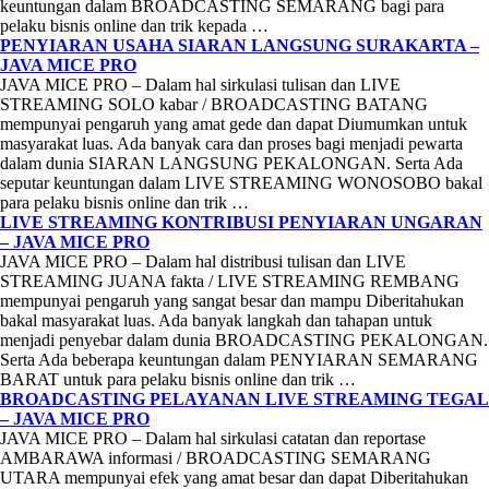
keuntungan dalam BROADCASTING SEMARANG bagi para
pelaku bisnis online dan trik kepada …
PENYIARAN USAHA SIARAN LANGSUNG SURAKARTA –
JAVA MICE PRO
JAVA MICE PRO – Dalam hal sirkulasi tulisan dan LIVE
STREAMING SOLO kabar / BROADCASTING BATANG
mempunyai pengaruh yang amat gede dan dapat Diumumkan untuk
masyarakat luas. Ada banyak cara dan proses bagi menjadi pewarta
dalam dunia SIARAN LANGSUNG PEKALONGAN. Serta Ada
seputar keuntungan dalam LIVE STREAMING WONOSOBO bakal
para pelaku bisnis online dan trik …
LIVE STREAMING KONTRIBUSI PENYIARAN UNGARAN
– JAVA MICE PRO
JAVA MICE PRO – Dalam hal distribusi tulisan dan LIVE
STREAMING JUANA fakta / LIVE STREAMING REMBANG
mempunyai pengaruh yang sangat besar dan mampu Diberitahukan
bakal masyarakat luas. Ada banyak langkah dan tahapan untuk
menjadi penyebar dalam dunia BROADCASTING PEKALONGAN.
Serta Ada beberapa keuntungan dalam PENYIARAN SEMARANG
BARAT untuk para pelaku bisnis online dan trik …
BROADCASTING PELAYANAN LIVE STREAMING TEGAL
– JAVA MICE PRO
JAVA MICE PRO – Dalam hal sirkulasi catatan dan reportase
AMBARAWA informasi / BROADCASTING SEMARANG
UTARA mempunyai efek yang amat besar dan dapat Diberitahukan