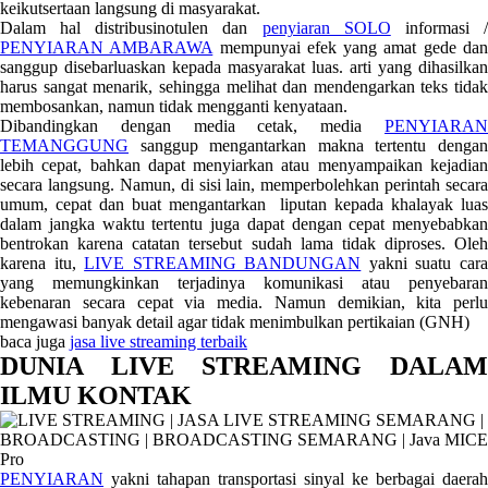
keikutsertaan langsung di masyarakat.
Dalam hal distribusinotulen dan
penyiaran SOLO
informasi 
PENYIARAN AMBARAWA
mempunyai efek yang amat gede da
sanggup disebarluaskan kepada masyarakat luas. arti yang dihasilkan
harus sangat menarik, sehingga melihat dan mendengarkan teks tidak
membosankan, namun tidak mengganti kenyataan.
Dibandingkan dengan media cetak, media
PENYIARAN
TEMANGGUNG
sanggup mengantarkan makna tertentu dengan
lebih cepat, bahkan dapat menyiarkan atau menyampaikan kejadian
secara langsung. Namun, di sisi lain, memperbolehkan perintah secara
umum, cepat dan buat mengantarkan liputan kepada khalayak luas
dalam jangka waktu tertentu juga dapat dengan cepat menyebabkan
bentrokan karena catatan tersebut sudah lama tidak diproses. Oleh
karena itu,
LIVE STREAMING BANDUNGAN
yakni suatu car
yang memungkinkan terjadinya komunikasi atau penyebaran
kebenaran secara cepat via media. Namun demikian, kita perlu
mengawasi banyak detail agar tidak menimbulkan pertikaian (GNH)
baca juga
jasa live streaming terbaik
DUNIA LIVE STREAMING DALAM
ILMU KONTAK
PENYIARAN
yakni tahapan transportasi sinyal ke berbagai daerah