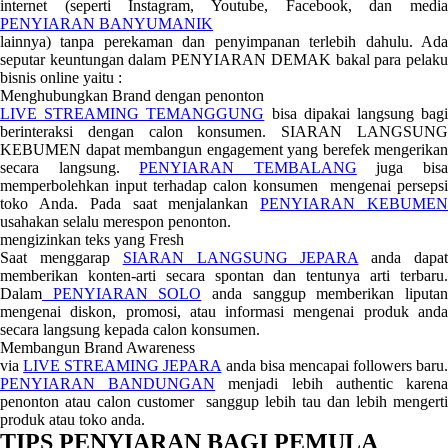
internet (seperti Instagram, Youtube, Facebook, dan media
PENYIARAN BANYUMANIK
lainnya) tanpa perekaman dan penyimpanan terlebih dahulu. Ada
seputar keuntungan dalam PENYIARAN DEMAK bakal para pelaku
bisnis online yaitu :
Menghubungkan Brand dengan penonton
LIVE STREAMING TEMANGGUNG
bisa dipakai langsung bag
berinteraksi dengan calon konsumen. SIARAN LANGSUNG
KEBUMEN dapat membangun engagement yang berefek mengerikan
secara langsung.
PENYIARAN TEMBALANG
juga bis
memperbolehkan input terhadap calon konsumen mengenai persepsi
toko Anda. Pada saat menjalankan
PENYIARAN KEBUME
usahakan selalu merespon penonton.
mengizinkan teks yang Fresh
Saat menggarap
SIARAN LANGSUNG JEPARA
anda dapa
memberikan konten-arti secara spontan dan tentunya arti terbaru.
Dalam
PENYIARAN SOLO
anda sanggup memberikan liputa
mengenai diskon, promosi, atau informasi mengenai produk anda
secara langsung kepada calon konsumen.
Membangun Brand Awareness
via
LIVE STREAMING JEPARA
anda bisa mencapai followers baru.
PENYIARAN BANDUNGAN
menjadi lebih authentic karen
penonton atau calon customer sanggup lebih tau dan lebih mengerti
produk atau toko anda.
TIPS PENYIARAN BAGI PEMULA