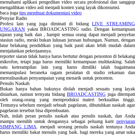
memahami aplikasi pengeditan video secara profesional dan sanggup
mengalihkan video asli menjadi konten yang layak dikonsumsi.
baca juga
tips membuat dokumentasi video
Penyiar Radio
Profesi lain yang juga diminati di bidang
LIVE STREAMING
UNGARAN
yakni BROADCASTING radio. Dengan kemampuan
ujaran yang baik dan , hampir semua orang dapat menjadi penyebar
stasiun radio, meski bukan lulusan jurusan hubungan. Namun, dengan
latar belakang pendidikan yang baik pasti akan lebih mudah dalam
menjalankan pekerjaannya.
reporter siaran tidak hanya harus bertutur dengan penonton di belakang
mikrofon, tetapi juga harus memiliki kemampuan multitasking. Salah
satu keterampilan lain yang harus dimiliki ialah bagaimana
memanipulasi beraneka ragam peralatan di studio rekaman dan
merealisasikan penyampaian yang menarik untuk penonton.
Penulis Naskah
Bukan hanya bahan bakunya diolah menjadi sesuatu yang layak
disiarkan, namun ternyata bidang
BROADCASTING
juga ditempat
oleh orang-orang yang memproduksi materi berkualitas tinggi.
Tentunya sebelum menjadi sebuah pagelaran, dibutuhkan naskah agar
pagelaran tersebut bisa dipembuatan.
Nah, inilah peran penulis naskah atau penulis naskah, dan Anda
mampu memilih untuk dengannya sebagai peluang karir
penyiaran
SIMPANG LIMA
. menjadi seorang penulis naskah tentunya And
harus memiliki bakat menulis yang baik. bagi mereka yang amat suka