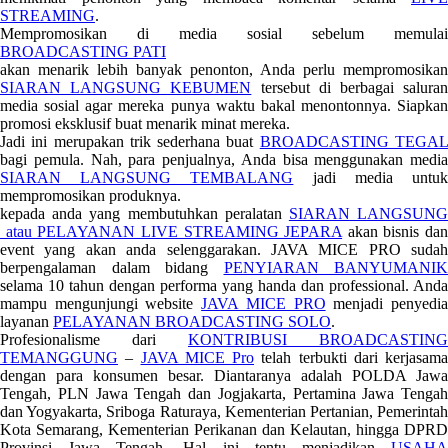
STREAMING
.
Mempromosikan di media sosial sebelum memulai
BROADCASTING PATI
akan menarik lebih banyak penonton, Anda perlu mempromosikan
SIARAN LANGSUNG KEBUMEN
tersebut di berbagai salura
media sosial agar mereka punya waktu bakal menontonnya. Siapkan
promosi eksklusif buat menarik minat mereka.
Jadi ini merupakan trik sederhana buat
BROADCASTING TEGA
bagi pemula. Nah, para penjualnya, Anda bisa menggunakan media
SIARAN LANGSUNG TEMBALANG
jadi media untu
mempromosikan produknya.
kepada anda yang membutuhkan peralatan
SIARAN LANGSUN
atau PELAYANAN LIVE STREAMING JEPARA
akan bisnis dan
event yang akan anda selenggarakan. JAVA MICE PRO sudah
berpengalaman dalam bidang
PENYIARAN BANYUMANIK
selama 10 tahun dengan performa yang handa dan professional. Anda
mampu mengunjungi website
JAVA MICE PRO
menjadi penyedi
layanan
PELAYANAN BROADCASTING SOLO
.
Profesionalisme dari
KONTRIBUSI BROADCASTING
TEMANGGUNG
–
JAVA MICE Pro
telah terbukti dari kerjasama
dengan para konsumen besar. Diantaranya adalah POLDA Jawa
Tengah, PLN Jawa Tengah dan Jogjakarta, Pertamina Jawa Tengah
dan Yogyakarta, Sriboga Raturaya, Kementerian Pertanian, Pemerintah
Kota Semarang, Kementerian Perikanan dan Kelautan, hingga DPRD
Provinsi Jawa Tengah. Hal ini tentu menjadikan
USAHA