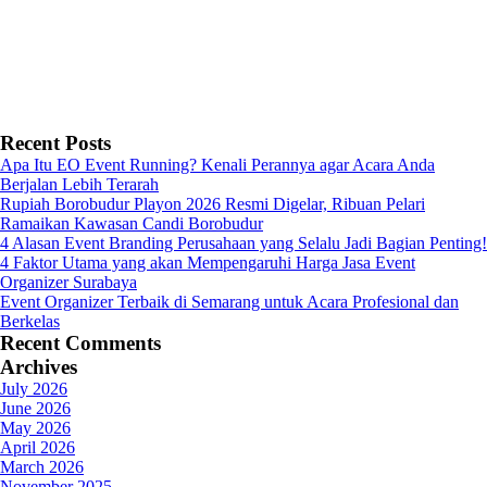
Recent Posts
Apa Itu EO Event Running? Kenali Perannya agar Acara Anda
Berjalan Lebih Terarah
Rupiah Borobudur Playon 2026 Resmi Digelar, Ribuan Pelari
Ramaikan Kawasan Candi Borobudur
4 Alasan Event Branding Perusahaan yang Selalu Jadi Bagian Penting!
4 Faktor Utama yang akan Mempengaruhi Harga Jasa Event
Organizer Surabaya
Event Organizer Terbaik di Semarang untuk Acara Profesional dan
Berkelas
Recent Comments
Archives
July 2026
June 2026
May 2026
April 2026
March 2026
November 2025