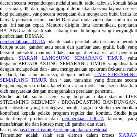
daerah secara bergandengan melalui satelit, radio, televisi, kontak fakta
di jaringan, dll, dan juga sanggup didefinisikan laksana layanan server
bagi pelanggan, yang secara bertepatan dan mengakses bukti berita ke
banyak pemakai secara paralel Dari asal mula video atau audio mana
pun, ini sangat cepat. Menurut disiplin ilmu komunikasi, penyiaran
BATANG ialah salah satu cabang ilmu hubungan yang menyangkut
pemberitaan DEMAK.
pemberitahuan JOGJA
adalah suatu perintah atau susunan perinta
berupa suara, gambar atau suara dan gambar atau grafik, baik yang
bersifat interaktif maupun tidak, mampu diterima via alat penerima
arahan.
SIARAN LANGSUNG SEMARANG TIMUR
yaitu
kegiatan BROADCASTING SEMARANG TIMUR yang disiarkan
dengan melaporkan dan / atau menggunakan spektrum frekuensi radio
di darat, laut atau antariksa, dengan metode
LIVE STREAMING
SEMARANG TIMUR
dan / atau transmisi yang diterima secara
bergandengan via udara, kabel dan / atau media lain, serta disiarkan
oleh masyarakat dengan menggunakan peralatan penerima.
Studio adalah suatu sistem yang berperan dalam stasiun LIVE
STREAMING KEBUMEN / BROADCASTING BANDUNGAN.
jadi subsistem yang terintegrasi penuh, fragmen studio memberikan
kontribusi kepada pelaku program reguler dan kontinu. Studio juga
ialah tempat produksi dan
pemberitaan JOGJA
laporan, yan
menafsirkan ide dan konsep menjadi gambar dan suara.
baca juga
jasa live streaming terlengkap dan profesional
Transmitter adalah salah satu elemen dalam proses
SIARAN