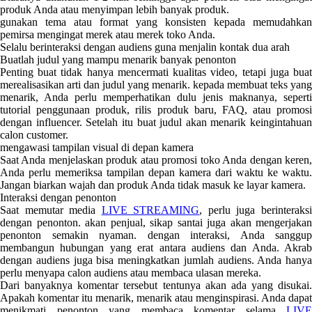
produk Anda atau menyimpan lebih banyak produk.
gunakan tema atau format yang konsisten kepada memudahkan
pemirsa mengingat merek atau merek toko Anda.
Selalu berinteraksi dengan audiens guna menjalin kontak dua arah
Buatlah judul yang mampu menarik banyak penonton
Penting buat tidak hanya mencermati kualitas video, tetapi juga buat
merealisasikan arti dan judul yang menarik. kepada membuat teks yang
menarik, Anda perlu memperhatikan dulu jenis maknanya, seperti
tutorial penggunaan produk, rilis produk baru, FAQ, atau promosi
dengan influencer. Setelah itu buat judul akan menarik keingintahuan
calon customer.
mengawasi tampilan visual di depan kamera
Saat Anda menjelaskan produk atau promosi toko Anda dengan keren,
Anda perlu memeriksa tampilan depan kamera dari waktu ke waktu.
Jangan biarkan wajah dan produk Anda tidak masuk ke layar kamera.
Interaksi dengan penonton
Saat memutar media
LIVE STREAMING
, perlu juga berinteraks
dengan penonton. akan penjual, sikap santai juga akan mengerjakan
penonton semakin nyaman. dengan interaksi, Anda sanggup
membangun hubungan yang erat antara audiens dan Anda. Akrab
dengan audiens juga bisa meningkatkan jumlah audiens. Anda hanya
perlu menyapa calon audiens atau membaca ulasan mereka.
Dari banyaknya komentar tersebut tentunya akan ada yang disukai.
Apakah komentar itu menarik, menarik atau menginspirasi. Anda dapat
menikmati penonton yang membaca komentar selama
LIVE