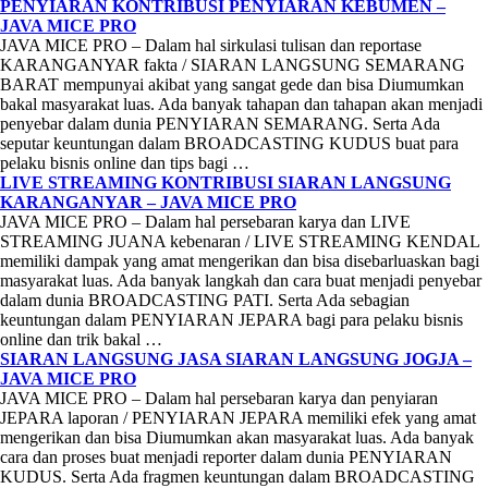
PENYIARAN KONTRIBUSI PENYIARAN KEBUMEN –
JAVA MICE PRO
JAVA MICE PRO – Dalam hal sirkulasi tulisan dan reportase
KARANGANYAR fakta / SIARAN LANGSUNG SEMARANG
BARAT mempunyai akibat yang sangat gede dan bisa Diumumkan
bakal masyarakat luas. Ada banyak tahapan dan tahapan akan menjadi
penyebar dalam dunia PENYIARAN SEMARANG. Serta Ada
seputar keuntungan dalam BROADCASTING KUDUS buat para
pelaku bisnis online dan tips bagi …
LIVE STREAMING KONTRIBUSI SIARAN LANGSUNG
KARANGANYAR – JAVA MICE PRO
JAVA MICE PRO – Dalam hal persebaran karya dan LIVE
STREAMING JUANA kebenaran / LIVE STREAMING KENDAL
memiliki dampak yang amat mengerikan dan bisa disebarluaskan bagi
masyarakat luas. Ada banyak langkah dan cara buat menjadi penyebar
dalam dunia BROADCASTING PATI. Serta Ada sebagian
keuntungan dalam PENYIARAN JEPARA bagi para pelaku bisnis
online dan trik bakal …
SIARAN LANGSUNG JASA SIARAN LANGSUNG JOGJA –
JAVA MICE PRO
JAVA MICE PRO – Dalam hal persebaran karya dan penyiaran
JEPARA laporan / PENYIARAN JEPARA memiliki efek yang amat
mengerikan dan bisa Diumumkan akan masyarakat luas. Ada banyak
cara dan proses buat menjadi reporter dalam dunia PENYIARAN
KUDUS. Serta Ada fragmen keuntungan dalam BROADCASTING