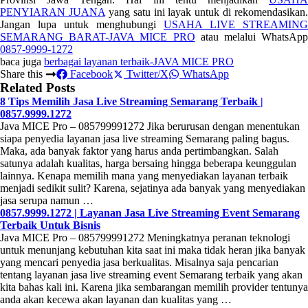
PENYIARAN JUANA
yang satu ini layak untuk di rekomendasikan.
Jangan lupa untuk menghubungi
USAHA LIVE STREAMING
SEMARANG BARAT-JAVA MICE PRO
atau melalui WhatsApp
0857-9999-1272
baca juga
berbagai layanan terbaik-JAVA MICE PRO
Share this
Facebook
Twitter/X
WhatsApp
Related Posts
8 Tips Memilih Jasa Live Streaming Semarang Terbaik |
0857.9999.1272
Java MICE Pro – 085799991272 Jika berurusan dengan menentukan
siapa penyedia layanan jasa live streaming Semarang paling bagus.
Maka, ada banyak faktor yang harus anda pertimbangkan. Salah
satunya adalah kualitas, harga bersaing hingga beberapa keunggulan
lainnya. Kenapa memilih mana yang menyediakan layanan terbaik
menjadi sedikit sulit? Karena, sejatinya ada banyak yang menyediakan
jasa serupa namun …
0857.9999.1272 | Layanan Jasa Live Streaming Event Semarang
Terbaik Untuk Bisnis
Java MICE Pro – 085799991272 Meningkatnya peranan teknologi
untuk menunjang kebutuhan kita saat ini maka tidak heran jika banyak
yang mencari penyedia jasa berkualitas. Misalnya saja pencarian
tentang layanan jasa live streaming event Semarang terbaik yang akan
kita bahas kali ini. Karena jika sembarangan memilih provider tentunya
anda akan kecewa akan layanan dan kualitas yang …