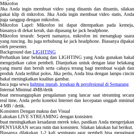
Mikrofon
Jika Anda ingin membuat video yang dinamis dan dinamis, silakan
pakai klip di mikrofon. Jika Anda ingin membuat video statis, Anda
juga sanggup dengan mikrofon.
Mikrofon Lapel: Mikrofon ini dapat ditempatkan pada kemeja,
biasanya di dekat kerah, dan dipasang ke jack headphone.
Mikrofon terarah: Seperti namanya, mikrofon ini menangkap suara
yang runcing. Itu juga terhubung ke jack headphone. Biasanya dipakai
oleh presenter.
Background dan
LIGHTING
Perhatikan latar belakang dan LIGHTING yang Anda gunakan bakal
mengejutkan calon pembeli. Dianjurkan untuk dengan latar belakang
yang murni dan bersih serta cahaya terang bagi membuat wajah dan
produk Anda terlihat polos. Jika perlu, Anda bisa dengan lampu cincin
bakal meningkatkan kualitas gambar.
baca juga sewa
lighting murah, lengkap & perofesional di Semarang
Internal Minimal 4MB/detik
buat mensanggupkan pengalaman yang lancar saat streaming secara
real time, Anda perlu koneksi Internet dan kecepatan unggah minimal
4 MB / detik.
Konsisten Dengan makna dan Visual
Lakukan LIVE STREAMING dengan konsisten
buat meningkatkan kesadaran merek toko, pastikan Anda mengerjakan
PENYIARAN secara rutin dan konsisten. Silakan lakukan hal berikut.
Biasanya dilakukan 1-2 kali seminggu agar pembeli bisa mengingat