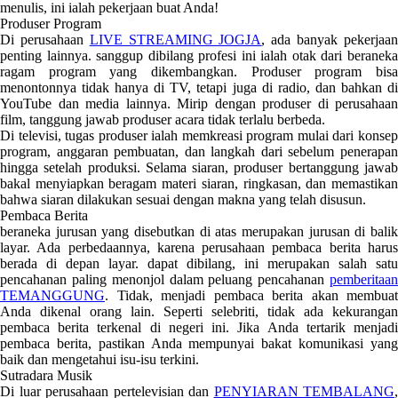
menulis, ini ialah pekerjaan buat Anda!
Produser Program
Di perusahaan
LIVE STREAMING JOGJA
, ada banyak pekerjaa
penting lainnya. sanggup dibilang profesi ini ialah otak dari beraneka
ragam program yang dikembangkan. Produser program bisa
menontonnya tidak hanya di TV, tetapi juga di radio, dan bahkan di
YouTube dan media lainnya. Mirip dengan produser di perusahaan
film, tanggung jawab produser acara tidak terlalu berbeda.
Di televisi, tugas produser ialah memkreasi program mulai dari konsep
program, anggaran pembuatan, dan langkah dari sebelum penerapan
hingga setelah produksi. Selama siaran, produser bertanggung jawab
bakal menyiapkan beragam materi siaran, ringkasan, dan memastikan
bahwa siaran dilakukan sesuai dengan makna yang telah disusun.
Pembaca Berita
beraneka jurusan yang disebutkan di atas merupakan jurusan di balik
layar. Ada perbedaannya, karena perusahaan pembaca berita harus
berada di depan layar. dapat dibilang, ini merupakan salah satu
pencahanan paling menonjol dalam peluang pencahanan
pemberitaan
TEMANGGUNG
. Tidak, menjadi pembaca berita akan membuat
Anda dikenal orang lain. Seperti selebriti, tidak ada kekurangan
pembaca berita terkenal di negeri ini. Jika Anda tertarik menjadi
pembaca berita, pastikan Anda mempunyai bakat komunikasi yang
baik dan mengetahui isu-isu terkini.
Sutradara Musik
Di luar perusahaan pertelevisian dan
PENYIARAN TEMBALANG
,