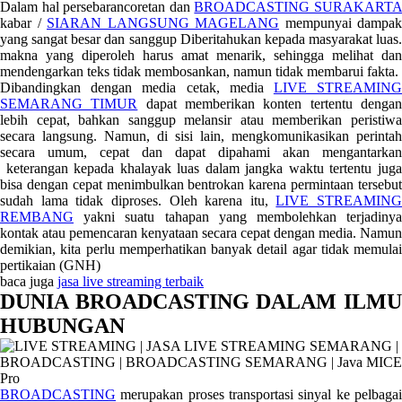
Dalam hal persebarancoretan dan
BROADCASTING SURAKART
kabar /
SIARAN LANGSUNG MAGELANG
mempunyai dampak
yang sangat besar dan sanggup Diberitahukan kepada masyarakat luas.
makna yang diperoleh harus amat menarik, sehingga melihat dan
mendengarkan teks tidak membosankan, namun tidak membarui fakta.
Dibandingkan dengan media cetak, media
LIVE STREAMIN
SEMARANG TIMUR
dapat memberikan konten tertentu denga
lebih cepat, bahkan sanggup melansir atau memberikan peristiwa
secara langsung. Namun, di sisi lain, mengkomunikasikan perintah
secara umum, cepat dan dapat dipahami akan mengantarkan
keterangan kepada khalayak luas dalam jangka waktu tertentu juga
bisa dengan cepat menimbulkan bentrokan karena permintaan tersebut
sudah lama tidak diproses. Oleh karena itu,
LIVE STREAMING
REMBANG
yakni suatu tahapan yang membolehkan terjadinya
kontak atau pemencaran kenyataan secara cepat dengan media. Namun
demikian, kita perlu memperhatikan banyak detail agar tidak memulai
pertikaian (GNH)
baca juga
jasa live streaming terbaik
DUNIA BROADCASTING DALAM ILMU
HUBUNGAN
BROADCASTING
merupakan proses transportasi sinyal ke pelbagai