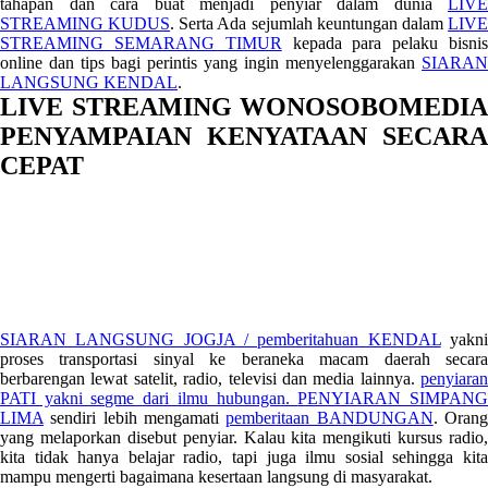
tahapan dan cara buat menjadi penyiar dalam dunia
LIVE
STREAMING KUDUS
. Serta Ada sejumlah keuntungan dalam
LIV
STREAMING SEMARANG TIMUR
kepada para pelaku bisni
online dan tips bagi perintis yang ingin menyelenggarakan
SIARAN
LANGSUNG KENDAL
.
LIVE STREAMING WONOSOBOMEDIA
PENYAMPAIAN KENYATAAN SECARA
CEPAT
SIARAN LANGSUNG JOGJA / pemberitahuan KENDAL
yakn
proses transportasi sinyal ke beraneka macam daerah secara
berbarengan lewat satelit, radio, televisi dan media lainnya.
penyiaran
PATI yakni segme dari ilmu hubungan.
PENYIARAN SIMPAN
LIMA
sendiri lebih mengamati
pemberitaan BANDUNGAN
. Oran
yang melaporkan disebut penyiar. Kalau kita mengikuti kursus radio,
kita tidak hanya belajar radio, tapi juga ilmu sosial sehingga kita
mampu mengerti bagaimana kesertaan langsung di masyarakat.