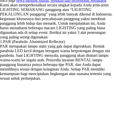
baca juga
sewa lighting murah, lengkap dan profesional Semarang
Kami akan memperkenalkan secara singkat kepada Anda jenis-jenis
LIGHTING SEMARANG panggung atau “LIGHTING
PEKALONGAN panggung” yang lebih banyak dikenal di Indonesia.
kegunaan khususnya dari pencahayaan panggung yakni membuat
panggung lebih hidup dan menarik. Untuk menjalankan ini, Anda
harus memahami beberapa macam LIGHTING yang paling biasa
digunakan ada di setiap event. Berikut ini yakni 3 alat penerangan
yang paling sering digunakan:
1.PAR (Parabolic Aluminized Reflector)
PAR merupakan lampu statis yang gak dapat digerakkan. Bentuk
parabola LED kecil dengan beragam warna berpotongan dengan sisi
parabola. Saat LIGHTING menyala, panggung akan disinari lampu
warna-warni ke segala arah. Penyedia layanan RENTAL lampu
panggung biasanya punya beberapa tipe PAR, dan Anda dapat
memilihnya sesuai dengan keinginan Anda. Setiap PAR memiliki
kemampuan bagi menciptakan lingkungan atau suasana tertentu yang
sesuai untuk pertunjukan.