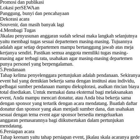
Promosi dan publikasi
Lokasi perSEWAan
Panggung, bunyi dan pencahayaan
Dekorasi acara
Souvenir, dan masih banyak lagi
4.Membagi Tugas
Jikalau penyusunan anggaran sudah selesai maka langkah selanjutnya
yaitu membagi tugas sesuai departemen masing-masing. Tujuannya
adalah agar setiap departemen mampu bertanggung jawab atas meja
kerjanya sendiri. Pastikan semua anggota memiliki tugas masing-
masing agar terbagi rata, usahakan agar masing-masing departemen
punya personel yang berpengalaman.
5.Pendanaan
Tahap kelima penyelenggara pertunjukan adalah pendanaan. Sekiranya
event hal yang demikian bekerja sama dengan institusi atau individu,
pelbagai sumber pendanaan mampu dieksplorasi, asalkan rincian biaya
total disediakan. Untuk memakai dana eksternal bagi melaksanakan
event, Anda mampu mencari donatur, atau Anda bisa bekerja sama
dengan sponsor yang tertarik dengan acara mendatang. Buatlah daftar
donatur dan sponsor yang akan menjadi sumber dana, dan usahakan
sesuai dengan tema event agar sponsor bersedia mengeluarkan
anggaran pemasarannya bagi diikutsertakan dalam pertunjukan
mendatang.
6.Persiapan acara
Tahap keenam yaitu tahap persiapan event, jikalau skala acaranya gede