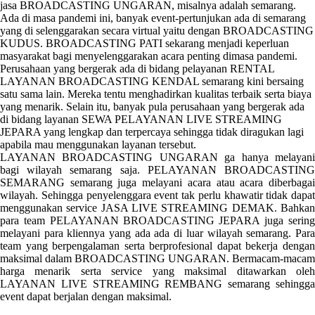
jasa BROADCASTING UNGARAN, misalnya adalah semarang.
Ada di masa pandemi ini, banyak event-pertunjukan ada di semarang
yang di selenggarakan secara virtual yaitu dengan BROADCASTING
KUDUS. BROADCASTING PATI sekarang menjadi keperluan
masyarakat bagi menyelenggarakan acara penting dimasa pandemi.
Perusahaan yang bergerak ada di bidang pelayanan RENTAL
LAYANAN BROADCASTING KENDAL semarang kini bersaing
satu sama lain. Mereka tentu menghadirkan kualitas terbaik serta biaya
yang menarik. Selain itu, banyak pula perusahaan yang bergerak ada
di bidang layanan SEWA PELAYANAN LIVE STREAMING
JEPARA yang lengkap dan terpercaya sehingga tidak diragukan lagi
apabila mau menggunakan layanan tersebut.
LAYANAN BROADCASTING UNGARAN ga hanya melayani
bagi wilayah semarang saja. PELAYANAN BROADCASTING
SEMARANG semarang juga melayani acara atau acara diberbagai
wilayah. Sehingga penyelenggara event tak perlu khawatir tidak dapat
menggunakan service JASA LIVE STREAMING DEMAK. Bahkan
para team PELAYANAN BROADCASTING JEPARA juga sering
melayani para kliennya yang ada ada di luar wilayah semarang. Para
team yang berpengalaman serta berprofesional dapat bekerja dengan
maksimal dalam BROADCASTING UNGARAN. Bermacam-macam
harga menarik serta service yang maksimal ditawarkan oleh
LAYANAN LIVE STREAMING REMBANG semarang sehingga
event dapat berjalan dengan maksimal.