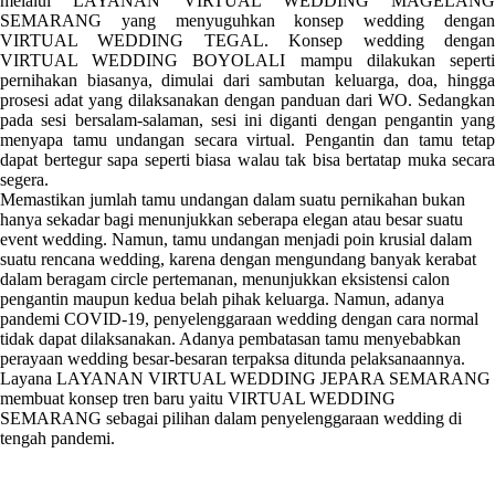
melalui LAYANAN VIRTUAL WEDDING MAGELANG
SEMARANG yang menyuguhkan konsep wedding dengan
VIRTUAL WEDDING TEGAL. Konsep wedding dengan
VIRTUAL WEDDING BOYOLALI mampu dilakukan seperti
pernihakan biasanya, dimulai dari sambutan keluarga, doa, hingga
prosesi adat yang dilaksanakan dengan panduan dari WO. Sedangkan
pada sesi bersalam-salaman, sesi ini diganti dengan pengantin yang
menyapa tamu undangan secara virtual. Pengantin dan tamu tetap
dapat bertegur sapa seperti biasa walau tak bisa bertatap muka secara
segera.
Memastikan jumlah tamu undangan dalam suatu pernikahan bukan
hanya sekadar bagi menunjukkan seberapa elegan atau besar suatu
event wedding. Namun, tamu undangan menjadi poin krusial dalam
suatu rencana wedding, karena dengan mengundang banyak kerabat
dalam beragam circle pertemanan, menunjukkan eksistensi calon
pengantin maupun kedua belah pihak keluarga. Namun, adanya
pandemi COVID-19, penyelenggaraan wedding dengan cara normal
tidak dapat dilaksanakan. Adanya pembatasan tamu menyebabkan
perayaan wedding besar-besaran terpaksa ditunda pelaksanaannya.
Layana LAYANAN VIRTUAL WEDDING JEPARA SEMARANG
membuat konsep tren baru yaitu VIRTUAL WEDDING
SEMARANG sebagai pilihan dalam penyelenggaraan wedding di
tengah pandemi.