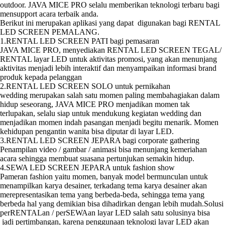
outdoor. JAVA MICE PRO selalu memberikan teknologi terbaru bagi
mensupport acara terbaik anda.
Berikut ini merupakan aplikasi yang dapat digunakan bagi RENTAL
LED SCREEN PEMALANG.
1.RENTAL LED SCREEN PATI bagi pemasaran
JAVA MICE PRO, menyediakan RENTAL LED SCREEN TEGAL/
RENTAL layar LED untuk aktivitas promosi, yang akan menunjang
aktivitas menjadi lebih interaktif dan menyampaikan informasi brand
produk kepada pelanggan
2.RENTAL LED SCREEN SOLO untuk pernikahan
wedding merupakan salah satu momen paling membahagiakan dalam
hidup seseorang, JAVA MICE PRO menjadikan momen tak
terlupakan, selalu siap untuk mendukung kegiatan wedding dan
menjadikan momen indah pasangan menjadi begitu menarik. Momen
kehidupan pengantin wanita bisa diputar di layar LED.
3.RENTAL LED SCREEN JEPARA bagi corporate gathering
Penampilan video / gambar / animasi bisa menunjang kemeriahan
acara sehingga membuat suasana pertunjukan semakin hidup.
4.SEWA LED SCREEN JEPARA untuk fashion show
Pameran fashion yaitu momen, banyak model bermunculan untuk
menampilkan karya desainer, terkadang tema karya desainer akan
merepresentasikan tema yang berbeda-beda, sehingga tema yang
berbeda hal yang demikian bisa dihadirkan dengan lebih mudah.Solusi
perRENTALan / perSEWAan layar LED salah satu solusinya bisa
jadi pertimbangan, karena penggunaan teknologi layar LED akan