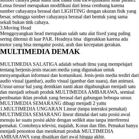
Lensa fresnel merupakan modifikasi dari lensa cembung karena
sumber cahayanya berasal dari LIGHTING dengan ukuran fisik yang
besar, sehingga sumber cahayanya berasal dari bentuk yang sama
sekali bukan titik cahaya.
3.Moving Head
Menggoyangkan head merupakan salah satu alat fixed yang paling
sering ditemui di luar PAR. Headnya bisa digerakkan karena ada
motor yang bisa mengatur posisi, arah dan kecepatan gerakan.
MULTIMEDIA DEMAK
MULTIMEDIA SALATIGA adalah sebuah ilmu yang mempelajari
tentang berjenis-jenis macam media yang digunakan untuk
menyampaikan informasi dan komunikasi. Jenis-jenis media terdiri dari
audio visual (gambar), audio visual (gambar dan suara), dan animasi.
Unsur-unsur hal yang demikian nanti akan digabungkan menjadi satu
dan menjadi sebuah produk MULTIMEDIA AMBARAWA, semisal
pembuatan iklan produk yang berasal dari gabungan bebrapa unsur.
MULTIMEDIA SEMARANG dibagi menjadi 2 yaitu
1.MULTIMEDIA UNGARAN Linear (tanpa interaksi pemakai)
MULTIMEDIA SEMARANG linear dimulai dari satu posisi awal
menuju ke suatu posisi akhir dengan sedikit atau tanpa interferensi
pemakai. Contohnya televisi, majalah, Koran dan film. Pemakai hanya
menjadi penonton dan menikmati produk MULTIMEDIA
AMBARAWA yang disajikan dari awal hingga akhir.