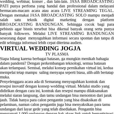
wedding, webinar, konser , dan lain-lain. JASA BROADCASTING
PATI punya perfoma yang handal dan professional dalam melayani
bermacam-macam acara atau acara LIVE STREAMING TEGAL.
Dengan memakai JASA BROADCASTING SOLO mampu menjadi
salah satu teknik digital marketing dengan platform
BROADCASTING BANDUNGAN. Sehingga cocok bagi para
pebisnis agar bisnis tersebut bisa dikenal banyak orang serta punya
banyak followers. Melalui LIVE STREAMING BANDUNGAN
seseorang dapat menyuguhkan informasi secara spontan dan tanpa di
edit sehingga informasi lebih cepat diterima audien.
VIRTUAL WEDDING JOGJA
TV PLASMA
Siapa bilang karena berbagai batasan, ga mungkin menikah bahagia
dalam pandemi? Dengan perkembangan teknologi, semua batasan
akan terlampaui. Semisal, melalui konsep pernikahan virtual ini, kedua
mempelai tetap mampu saling menyapa seperti biasa, alih-alih bertatap
muka.
Penyelenggara acara ada di Semarang menyuguhkan kontrak dan
resepsi inovatif dengan konsep wedding virtual. Melalui studio yang
didirikan dengan cara ini, kontrak dan resepsi mampu dilaksanakan
melalui siaran langsung, dan tamu undangan bisa menonton dari jarak
jauh. Tidak hanya para calon pengantin yang bisa disaksikan di
pelaminan, namun calon pengantin juga bisa menyaksikan para tamu
undangan dari layar gede yang telah disediakan. Pengantin bisa
mengamati 1.000 undangan dengan hak akses link untuk berpartisipasi