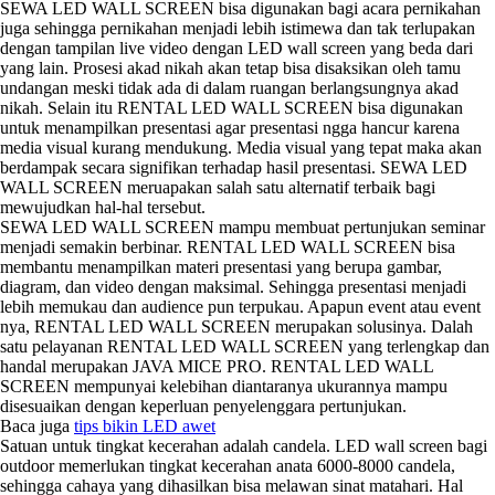
SEWA LED WALL SCREEN bisa digunakan bagi acara pernikahan
juga sehingga pernikahan menjadi lebih istimewa dan tak terlupakan
dengan tampilan live video dengan LED wall screen yang beda dari
yang lain. Prosesi akad nikah akan tetap bisa disaksikan oleh tamu
undangan meski tidak ada di dalam ruangan berlangsungnya akad
nikah. Selain itu RENTAL LED WALL SCREEN bisa digunakan
untuk menampilkan presentasi agar presentasi ngga hancur karena
media visual kurang mendukung. Media visual yang tepat maka akan
berdampak secara signifikan terhadap hasil presentasi. SEWA LED
WALL SCREEN meruapakan salah satu alternatif terbaik bagi
mewujudkan hal-hal tersebut.
SEWA LED WALL SCREEN mampu membuat pertunjukan seminar
menjadi semakin berbinar. RENTAL LED WALL SCREEN bisa
membantu menampilkan materi presentasi yang berupa gambar,
diagram, dan video dengan maksimal. Sehingga presentasi menjadi
lebih memukau dan audience pun terpukau. Apapun event atau event
nya, RENTAL LED WALL SCREEN merupakan solusinya. Dalah
satu pelayanan RENTAL LED WALL SCREEN yang terlengkap dan
handal merupakan JAVA MICE PRO. RENTAL LED WALL
SCREEN mempunyai kelebihan diantaranya ukurannya mampu
disesuaikan dengan keperluan penyelenggara pertunjukan.
Baca juga
tips bikin LED awet
Satuan untuk tingkat kecerahan adalah candela. LED wall screen bagi
outdoor memerlukan tingkat kecerahan anata 6000-8000 candela,
sehingga cahaya yang dihasilkan bisa melawan sinat matahari. Hal