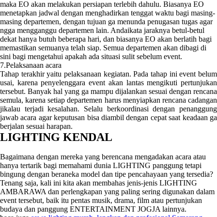
maka EO akan melakukan persiapan terlebih dahulu. Biasanya EO
menetapkan jadwal dengan menghadirkan tenggat waktu bagi masing-
masing departemen, dengan tujuan ga menunda penugasan tugas agar
ngga mengganggu departemen lain. Andaikata jaraknya betul-betul
dekat hanya butuh beberapa hari, dan biasanya EO akan berlatih bagi
memastikan semuanya telah siap. Semua departemen akan dibagi di
sini bagi mengetahui apakah ada situasi sulit sebelum event.
7.Pelaksanaan acara
Tahap terakhir yaitu pelaksanaan kegiatan. Pada tahap ini event belum
usai, karena penyelenggara event akan lantas mengikuti pertunjukan
tersebut. Banyak hal yang ga mampu dijalankan sesuai dengan rencana
semula, karena setiap departemen harus menyiapkan rencana cadangan
jikalau terjadi kesalahan. Selalu berkoordinasi dengan penanggung
jawab acara agar keputusan bisa diambil dengan cepat saat keadaan ga
berjalan sesuai harapan.
LIGHTING KENDAL
Bagaimana dengan mereka yang berencana mengadakan acara atau
hanya tertarik bagi memahami dunia LIGHTING panggung tetapi
bingung dengan beraneka model dan tipe pencahayaan yang tersedia?
Tenang saja, kali ini kita akan membahas jenis-jenis LIGHTING
AMBARAWA dan perlengkapan yang paling sering digunakan dalam
event tersebut, baik itu pentas musik, drama, film atau pertunjukan
budaya dan panggung ENTERTAINMENT JOGJA lainnya.