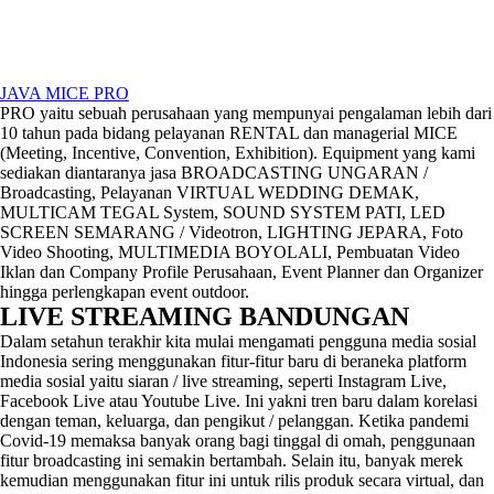
JAVA MICE PRO
PRO yaitu sebuah perusahaan yang mempunyai pengalaman lebih dari
10 tahun pada bidang pelayanan RENTAL dan managerial MICE
(Meeting, Incentive, Convention, Exhibition). Equipment yang kami
sediakan diantaranya jasa BROADCASTING UNGARAN /
Broadcasting, Pelayanan VIRTUAL WEDDING DEMAK,
MULTICAM TEGAL System, SOUND SYSTEM PATI, LED
SCREEN SEMARANG / Videotron, LIGHTING JEPARA, Foto
Video Shooting, MULTIMEDIA BOYOLALI, Pembuatan Video
Iklan dan Company Profile Perusahaan, Event Planner dan Organizer
hingga perlengkapan event outdoor.
LIVE STREAMING BANDUNGAN
Dalam setahun terakhir kita mulai mengamati pengguna media sosial
Indonesia sering menggunakan fitur-fitur baru di beraneka platform
media sosial yaitu siaran / live streaming, seperti Instagram Live,
Facebook Live atau Youtube Live. Ini yakni tren baru dalam korelasi
dengan teman, keluarga, dan pengikut / pelanggan. Ketika pandemi
Covid-19 memaksa banyak orang bagi tinggal di omah, penggunaan
fitur broadcasting ini semakin bertambah. Selain itu, banyak merek
kemudian menggunakan fitur ini untuk rilis produk secara virtual, dan