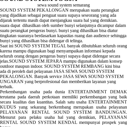
sewa sound system semarang
SOUND SYSTEM PEKALONGAN merupakan suatu perangkat
yang dijadikan sebagai penguat suara supaya seseorang yang ada
dijarak tertentu masih dapat menjangkau suara hal yang demikian.
suara dapat dihasilkan oleh sumber bunyi selanjutnya dicampur dalam
suatu perangkat pengeras bunyi. bunyi yang dihasilkan bisa diatur
tingkatan suaranya berdasarkan kapasitas ruang dan audience sehingga
bunyi yang dihasilkan bisa didengar di telinga.
Saat ini SOUND SYSTEM TEGAL banyak dibutuhkan seluruh orang
karena mampu digunakan bagi menyampaikan informasi kepada
seluruh orang dengan pengeras bunyi supaya dapat didengar secara
jelas.SOUND SYSTEM JEPARA mampu digunakan dalam konsep
outdoor maupun indoor. SOUND SYSTEM REMBANG kini bisa
ada di peroleh dari pelayanan JASA SEWA SOUND SYSTEM
PEKALONGAN. Banyak service JASA SEWA SOUND SYSTEM
UNGARAN yang berprofesional dan memberikan layanan yang
terbaik.
Perkembangan usaha pada dunia ENTERTAINMENT DEMAK
terutama pada daerah perkotaan memiliki perkembangan yang baik
secara kualitas dan kuantitas. Salah satu usaha ENTERTAINMENT
KUDUS yang sekarang berkembang merupakan usaha pelayanan
PELAYANAN RENTAL SOUND SYSTEM BANDUNGAN.
Menurut para pelaku usaha hal yang demikian, PELAYANAN
RENTAL SOUND SYSTEM KENDAL mempunyai prospek yang