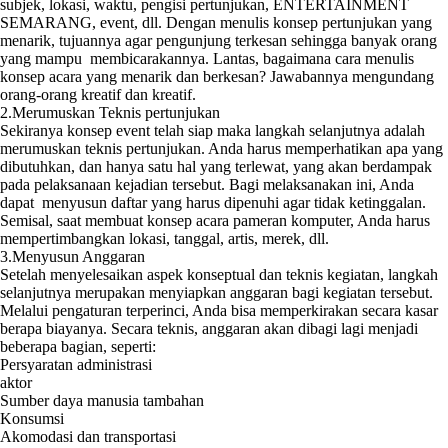
subjek, lokasi, waktu, pengisi pertunjukan, ENTERTAINMENT
SEMARANG, event, dll. Dengan menulis konsep pertunjukan yang
menarik, tujuannya agar pengunjung terkesan sehingga banyak orang
yang mampu membicarakannya. Lantas, bagaimana cara menulis
konsep acara yang menarik dan berkesan? Jawabannya mengundang
orang-orang kreatif dan kreatif.
2.Merumuskan Teknis pertunjukan
Sekiranya konsep event telah siap maka langkah selanjutnya adalah
merumuskan teknis pertunjukan. Anda harus memperhatikan apa yang
dibutuhkan, dan hanya satu hal yang terlewat, yang akan berdampak
pada pelaksanaan kejadian tersebut. Bagi melaksanakan ini, Anda
dapat menyusun daftar yang harus dipenuhi agar tidak ketinggalan.
Semisal, saat membuat konsep acara pameran komputer, Anda harus
mempertimbangkan lokasi, tanggal, artis, merek, dll.
3.Menyusun Anggaran
Setelah menyelesaikan aspek konseptual dan teknis kegiatan, langkah
selanjutnya merupakan menyiapkan anggaran bagi kegiatan tersebut.
Melalui pengaturan terperinci, Anda bisa memperkirakan secara kasar
berapa biayanya. Secara teknis, anggaran akan dibagi lagi menjadi
beberapa bagian, seperti:
Persyaratan administrasi
aktor
Sumber daya manusia tambahan
Konsumsi
Akomodasi dan transportasi