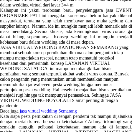
dalam wedding virtual dari layar 3×4 m.
Kalaupun ini yakni terobosan baru, penyelenggara jasa EVENT
ORGANIZER PATI ini mengaku konsepnya belum banyak dikenal
masyarakat, terutama yang telah membayar uang muka gedung dan
supplier lainnya. Namun, ide ini mungkin menjadi lebih menarik ada di
masa mendatang. Secara khusus, ada kemungkinan virus corona ga
dapat hilang sepenuhnya. Konsep wedding ini mungkin menjadi
kebiasaan baru dalam wedding ada di masa depan.
JASA VIRTUAL WEDDING BANDUNGAN SEMARANG yang
membuat sebuah konsep pernikahan dimana calon pengantin tetap
mampu mengerjakan resepsi, namun tetap mematuhi protokol
kesehatan dari pemerintah. konsep LAYANAN VIRTUAL
WEDDING SALATIGA ini mampu membangkitkan bisnis
pernikahan yang sempat terpuruk akibat wabah virus corona. Banyak
calon pengantin yang memutuskan untuk membatalkan maupun
memundurkan jadwal event pesta wedding hingga menunda
pertunjukan pesta wedding. Hal tersebut menjadikan bisnis pernikahan
menjadi rugi hingga tak mempunyai pemasukan. Sehingga JASA
VIRTUAL WEDDING BOYOLALI S amat penting di tengah
pandemic.
Baca juga
jasa virtual wedding Semarang
Kata siapa pesta pernikahan di tengah pendemi tak mampu dijalankan
dengan meriah karena beberapa keterbatasan? Adanya teknologi yang
semakin canggih, pelbagai keterbatasan mampu ada di lampaui.