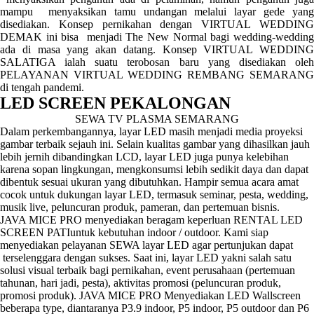
mampu menyaksikan tamu undangan melalui layar gede yang
disediakan. Konsep pernikahan dengan VIRTUAL WEDDING
DEMAK ini bisa menjadi The New Normal bagi wedding-wedding
ada di masa yang akan datang. Konsep VIRTUAL WEDDING
SALATIGA ialah suatu terobosan baru yang disediakan oleh
PELAYANAN VIRTUAL WEDDING REMBANG SEMARANG
di tengah pandemi.
LED SCREEN PEKALONGAN
SEWA TV PLASMA SEMARANG
Dalam perkembangannya, layar LED masih menjadi media proyeksi
gambar terbaik sejauh ini. Selain kualitas gambar yang dihasilkan jauh
lebih jernih dibandingkan LCD, layar LED juga punya kelebihan
karena sopan lingkungan, mengkonsumsi lebih sedikit daya dan dapat
dibentuk sesuai ukuran yang dibutuhkan. Hampir semua acara amat
cocok untuk dukungan layar LED, termasuk seminar, pesta, wedding,
musik live, peluncuran produk, pameran, dan pertemuan bisnis.
JAVA MICE PRO menyediakan beragam keperluan RENTAL LED
SCREEN PATIuntuk kebutuhan indoor / outdoor. Kami siap
menyediakan pelayanan SEWA layar LED agar pertunjukan dapat
terselenggara dengan sukses. Saat ini, layar LED yakni salah satu
solusi visual terbaik bagi pernikahan, event perusahaan (pertemuan
tahunan, hari jadi, pesta), aktivitas promosi (peluncuran produk,
promosi produk). JAVA MICE PRO Menyediakan LED Wallscreen
beberapa type, diantaranya P3.9 indoor, P5 indoor, P5 outdoor dan P6