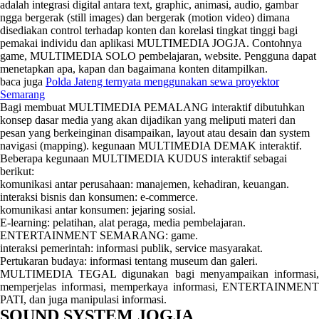
adalah integrasi digital antara text, graphic, animasi, audio, gambar
ngga bergerak (still images) dan bergerak (motion video) dimana
disediakan control terhadap konten dan korelasi tingkat tinggi bagi
pemakai individu dan aplikasi MULTIMEDIA JOGJA. Contohnya
game, MULTIMEDIA SOLO pembelajaran, website. Pengguna dapat
menetapkan apa, kapan dan bagaimana konten ditampilkan.
baca juga
Polda Jateng ternyata menggunakan sewa proyektor
Semarang
Bagi membuat MULTIMEDIA PEMALANG interaktif dibutuhkan
konsep dasar media yang akan dijadikan yang meliputi materi dan
pesan yang berkeinginan disampaikan, layout atau desain dan system
navigasi (mapping). kegunaan MULTIMEDIA DEMAK interaktif.
Beberapa kegunaan MULTIMEDIA KUDUS interaktif sebagai
berikut:
komunikasi antar perusahaan: manajemen, kehadiran, keuangan.
interaksi bisnis dan konsumen: e-commerce.
komunikasi antar konsumen: jejaring sosial.
E-learning: pelatihan, alat peraga, media pembelajaran.
ENTERTAINMENT SEMARANG: game.
interaksi pemerintah: informasi publik, service masyarakat.
Pertukaran budaya: informasi tentang museum dan galeri.
MULTIMEDIA TEGAL digunakan bagi menyampaikan informasi,
memperjelas informasi, memperkaya informasi, ENTERTAINMENT
PATI, dan juga manipulasi informasi.
SOUND SYSTEM JOGJA