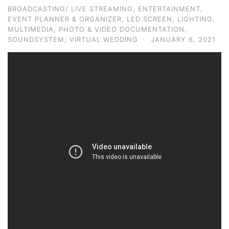
BROADCASTING/ LIVE STREAMING
,
ENTERTAINMENT
,
EVENT PLANNER & ORGANIZER
,
LED SCREEN
,
LIGHTING
,
MULTIMEDIA
,
PHOTO & VIDEO DOCUMENTATION
,
SOUNDSYSTEM
,
VIRTUAL WEDDING
·
JANUARY 6, 2021