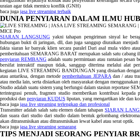
mengizinkan terjadinya kontak atau penyebaran keterangan secara c
uraian agar tidak memicu konflik (GNH)
baca juga
jasa live streaming terbaik
DUNIA PENYIARAN DALAM ILMU HU
SIARAN LANGSUNG
yakni tahapan pengiriman sinyal ke beraga
hubungan bukti di jaringan, dll, dan juga sanggup diuraikan menjadi
fakta siaran ke banyak klien secara paralel Dari asal mula video ata
pemberitahuan SEMARANG BARAT merupakan salah satu cabang
penyiaran REMBANG
adalah suatu permintaan atau rantaian pesan b
bersifat interaktif maupun tidak, sanggup diterima melalui alat p
kegiatan LIVE STREAMING BANDUNGAN yang disiarkan dengan melansi
atau antariksa, dengan metode
pemberitahuan JEPARA
dan / atau tra
atau media lain, serta disiarkan oleh masyarakat dengan menggunakan 
Studio adalah suatu sistem yang berfungsi dalam stasiun repor
terintegrasi penuh, fragmen studio memberikan kontribusi kepada 
produksi dan
penyiaran KUDUS
liputan, yang mengartikan ide dan k
baca juga
jasa live streaming terlengkap dan profesional
Transmitter adalah salah satu elemen dalam tahapan
SIARAN LAN
dan suara dari studio dari studio dalam bentuk gelombang elektro
akan ditransmisikan atau ditransmisikan lewat kabel atau serat optik.
baca juga
jasa live streaming semarang
TIPS MENJADI SEORANG PENYIAR B