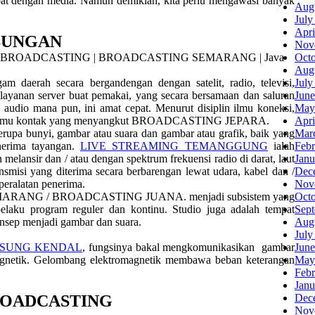
epat dengan media. Namun demikian, kita perlu mengawasi banyak
Aug
July
Apri
BUNGAN
Nov
Oct
Aug
m daerah secara bergandengan dengan satelit, radio, televisi,
July
 layanan server buat pemakai, yang secara bersamaan dan saluran
June
u audio mana pun, ini amat cepat. Menurut disiplin ilmu koneksi,
May
 ilmu kontak yang menyangkut BROADCASTING JEPARA.
Apri
erupa bunyi, gambar atau suara dan gambar atau grafik, baik yang
Mar
enerima tayangan.
LIVE STREAMING TEMANGGUNG
ialah
Febr
r dan / atau dengan spektrum frekuensi radio di darat, laut
Janu
nsmisi yang diterima secara berbarengan lewat udara, kabel dan /
Dec
peralatan penerima.
Nov
tase SEMARANG / BROADCASTING JUANA. menjadi subsistem yang
Oct
pelaku program reguler dan kontinu. Studio juga adalah tempat
Sep
onsep menjadi gambar dan suara.
Aug
July
GSUNG KENDAL
, fungsinya bakal mengkomunikasikan gambar
June
magnetik. Gelombang elektromagnetik membawa beban keterangan
May
Febr
Janu
ROADCASTING
Dec
Nov