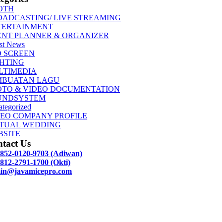
OTH
OADCASTING/ LIVE STREAMING
TERTAINMENT
ENT PLANNER & ORGANIZER
st News
D SCREEN
GHTING
LTIMEDIA
MBUATAN LAGU
OTO & VIDEO DOCUMENTATION
UNDSYSTEM
tegorized
DEO COMPANY PROFILE
RTUAL WEDDING
BSITE
tact Us
 852-0120-9703 (Adiwan)
812-2791-1700 (Okti)
in@javamicepro.com