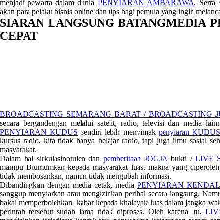
menjadi pewarta dalam dunia
PENYIARAN AMBARAWA
. Serta
akan para pelaku bisnis online dan tips bagi pemula yang ingin melan
SIARAN LANGSUNG BATANGMEDIA 
CEPAT
BROADCASTING SEMARANG BARAT / BROADCASTING 
secara bergandengan melalui satelit, radio, televisi dan media lai
PENYIARAN KUDUS
sendiri lebih menyimak
penyiaran KUDU
kursus radio, kita tidak hanya belajar radio, tapi juga ilmu sosial 
masyarakat.
Dalam hal sirkulasinotulen dan
pemberitaan JOGJA
bukti /
LIVE
mampu Diumumkan kepada masyarakat luas. makna yang diperoleh h
tidak membosankan, namun tidak mengubah informasi.
Dibandingkan dengan media cetak, media
PENYIARAN KENDAL
sanggup menyiarkan atau mengizinkan perihal secara langsung. Namun
bakal memperbolehkan kabar kepada khalayak luas dalam jangka waktu
perintah tersebut sudah lama tidak diproses. Oleh karena itu,
LI