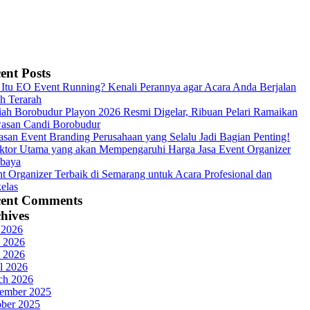
ent Posts
Itu EO Event Running? Kenali Perannya agar Acara Anda Berjalan
h Terarah
ah Borobudur Playon 2026 Resmi Digelar, Ribuan Pelari Ramaikan
asan Candi Borobudur
asan Event Branding Perusahaan yang Selalu Jadi Bagian Penting!
ktor Utama yang akan Mempengaruhi Harga Jasa Event Organizer
abaya
t Organizer Terbaik di Semarang untuk Acara Profesional dan
elas
cent Comments
hives
 2026
 2026
 2026
l 2026
ch 2026
ember 2025
ober 2025