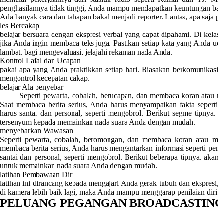
penghasilannya tidak tinggi, Anda mampu mendapatkan keuntungan ba
Ada banyak cara dan tahapan bakal menjadi reporter. Lantas, apa saja 
les Bercakap
belajar bersuara dengan ekspresi verbal yang dapat dipahami. Di kel
jika Anda ingin membaca teks juga. Pastikan setiap kata yang Anda uc
lambat. bagi mengevaluasi, jelajahi rekaman nada Anda.
Kontrol Lafal dan Ucapan
pakai apa yang Anda praktikkan setiap hari. Biasakan berkomunikas
mengontrol kecepatan cakap.
belajar Ala penyebar
Seperti pewarta, cobalah, berucapan, dan membaca koran atau maj
Saat membaca berita serius, Anda harus menyampaikan fakta sepert
harus santai dan personal, seperti mengobrol. Berikut segme tipny
tersenyum kepada memainkan nada suara Anda dengan mudah.
menyebarkan Wawasan
Seperti pewarta, cobalah, beromongan, dan membaca koran atau maj
membaca berita serius, Anda harus mengantarkan informasi seperti pe
santai dan personal, seperti mengobrol. Berikut beberapa tipnya. ak
untuk memainkan nada suara Anda dengan mudah.
latihan Pembawaan Diri
latihan ini dirancang kepada mengajari Anda gerak tubuh dan ekspresi
di kamera lebih baik lagi, maka Anda mampu menggarap penilaian diri
PELUANG PEGANGAN BROADCASTIN