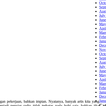
Oct
Sep
Aug
July
June
May
Apri
Mar
Febr
Janu
Dec
Nov
Oct
Sep
Aug
July
June
May
Apri
Mar
Febr
Janu
Dec
Janu
ngan pekerjaan, bahkan impian. Nyatanya, banyak artis kita yang
Cat
jadi penyiar radio tidak terbatas pada hobi saja, bahkan jika