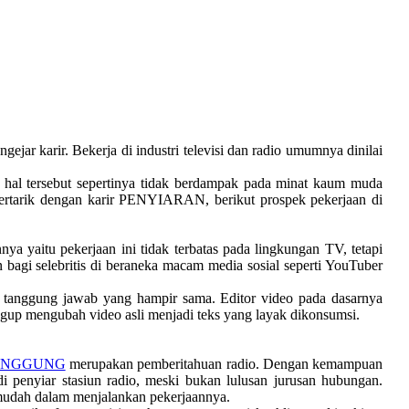
ar karir. Bekerja di industri televisi dan radio umumnya dinilai
i, hal tersebut sepertinya tidak berdampak pada minat kaum muda
tertarik dengan karir PENYIARAN, berikut prospek pekerjaan di
ya yaitu pekerjaan ini tidak terbatas pada lingkungan TV, tetapi
 bagi selebritis di beraneka macam media sosial seperti YouTuber
ai tanggung jawab yang hampir sama. Editor video pada dasarnya
ggup mengubah video asli menjadi teks yang layak dikonsumsi.
ANGGUNG
merupakan pemberitahuan radio. Dengan kemampuan
 penyiar stasiun radio, meski bukan lulusan jurusan hubungan.
 mudah dalam menjalankan pekerjaannya.