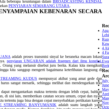
 Ada beberapa keuntungan dalam
BROADCASTING KENDAL
carkan
PENYIARAN SEMARANG UTARA
.
PENYAMPAIAN KEBENARAN SECARA
Rec
Apa 
Lebi
Rupi
Kaw
4 Al
4 Fa
JUANA
adalah proses transmisi sinyal ke beraneka macam lokasi
Sur
nnya.
penyiaran UNGARAN adalah fragmen dari ilmu koneksi.
Even
S
. Orang yang melansir disebut juru berita. Kalau kita mengikuti
Berk
sehingga kita sanggup mengerti bagaimana keterlibatan langsung di
Re
Arc
 STREAMING KUDUS
mempunyai akibat yang amat gede dan
July
arus sangat menarik, sehingga melihat dan mendengarkan teks
June
May
dapat mengantarkan makna tertentu dengan lebih cepat, bahkan
Apri
, di sisi lain, memberikan catatan secara umum, cepat dan nyata
Mar
 tertentu juga bisa dengan cepat menyebabkan pertikaian karena
Nov
VE STREAMING BANYUMANIK
adalah suatu langkah yang
Oct