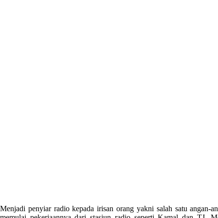
Menjadi penyiar radio kepada irisan orang yakni salah satu angan-a
memulai pekerjaannya dari stasiun radio seperti Kamal dan TJ. Men