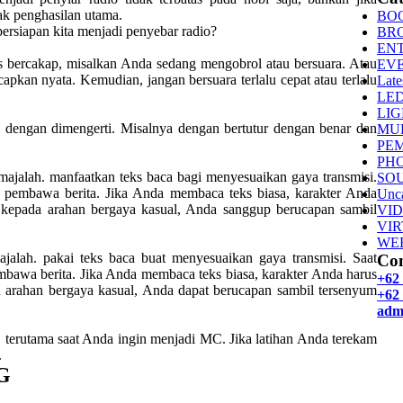
k penghasilan utama.
BO
persiapan kita menjadi penyebar radio?
BR
EN
as bercakap, misalkan Anda sedang mengobrol atau bersuara. Atau
EV
apkan nyata. Kemudian, jangan bersuara terlalu cepat atau terlalu
Late
LE
LI
i dengan dimengerti. Misalnya dengan bertutur dengan benar dan
MU
PE
PH
alah. manfaatkan teks baca bagi menyesuaikan gaya transmisi.
SO
i pembawa berita. Jika Anda membaca teks biasa, karakter Anda
Unca
a. kepada arahan bergaya kasual, Anda sanggup berucapan sambil
VI
VI
WE
alah. pakai teks baca buat menyesuaikan gaya transmisi. Saat
Con
mbawa berita. Jika Anda membaca teks biasa, karakter Anda harus
+62
an arahan bergaya kasual, Anda dapat berucapan sambil tersenyum
+62 
adm
, terutama saat Anda ingin menjadi MC. Jika latihan Anda terekam
.
G